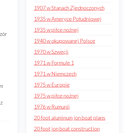
1907 w Stanach Zjednoczonych
1935 w Ameryce Południowej
1935 w piłce nożnej
zór
1940 w okupowanej Polsce
1970 w Szwecji
1971 w Formule 1
1971 w Niemczech
1975 w Europie
rm
1975 w piłce nożnej
 z
1976 w Rumunii
20 foot aluminum jon boat plans
20 foot jon boat construction