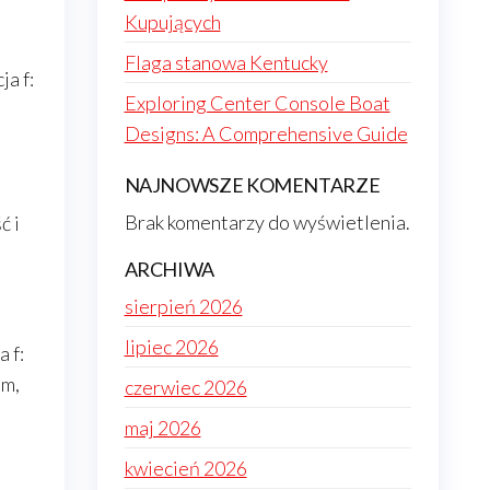
Kupujących
Flaga stanowa Kentucky
ja f:
Exploring Center Console Boat
Designs: A Comprehensive Guide
NAJNOWSZE KOMENTARZE
Brak komentarzy do wyświetlenia.
ć i
ARCHIWA
sierpień 2026
lipiec 2026
 f:
em,
czerwiec 2026
maj 2026
kwiecień 2026