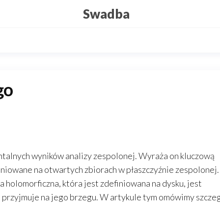
Swadba
go
talnych wyników analizy zespolonej. Wyraża on kluczową
finiowane na otwartych zbiorach w płaszczyźnie zespolonej
a holomorficzna, która jest zdefiniowana na dysku, jest
e przyjmuje na jego brzegu. W artykule tym omówimy szcze