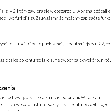
|z| = 2, który zawiera się w obszarze U. Aby znaleźć całkę 
obliwe funkcji f(z). Zauważamy, że możemy zapisać tę funkc
iwymi tej funkcji. Oba te punkty mają moduł mniejszy niż 2, co
zić całkę po konturze jako sumę dwóch całek wokół punktó
czenia
czeniach związanych z całkami zespolonymi. W naszym
 oraz C₂ wokół punktu z₂. Każdy z tych konturów definiuje