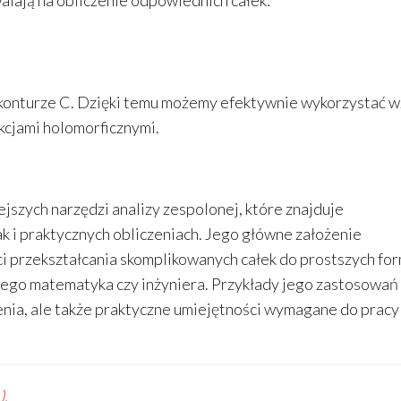
zwalają na obliczenie odpowiednich całek:
 konturze C. Dzięki temu możemy efektywnie wykorzystać w
kcjami holomorficznymi.
jszych narzędzi analizy zespolonej, które znajduje
k i praktycznych obliczeniach. Jego główne założenie
ci przekształcania skomplikowanych całek do prostszych fo
ego matematyka czy inżyniera. Przykłady jego zastosowań
enia, ale także praktyczne umiejętności wymagane do pracy
)
.