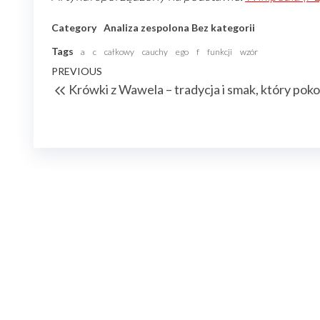
Category
Analiza zespolona
Bez kategorii
Tags
a
c
całkowy
cauchy
ego
f
funkcji
wzór
Nawigacja
Previous
PREVIOUS
Krówki z Wawela – tradycja i smak, który pok
wpisu
Post