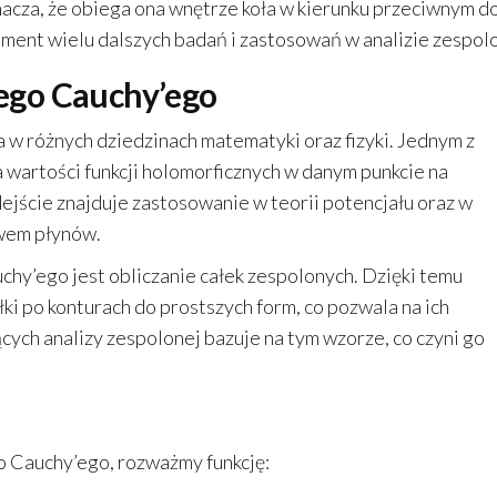
acza, że obiega ona wnętrze koła w kierunku przeciwnym d
ent wielu dalszych badań i zastosowań w analizie zespolo
ego Cauchy’ego
w różnych dziedzinach matematyki oraz fizyki. Jednym z
 wartości funkcji holomorficznych w danym punkcie na
ejście znajduje zastosowanie w teorii potencjału oraz w
wem płynów.
y’ego jest obliczanie całek zespolonych. Dzięki temu
i po konturach do prostszych form, co pozwala na ich
ych analizy zespolonej bazuje na tym wzorze, co czyni go
o Cauchy’ego, rozważmy funkcję: