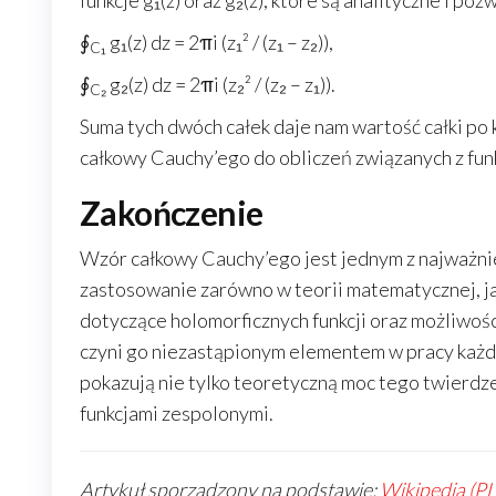
funkcje g₁(z) oraz g₂(z), które są analityczne i po
∮
g₁(z) dz = 2πi (z₁² / (z₁ – z₂)),
C₁
∮
g₂(z) dz = 2πi (z₂² / (z₂ – z₁)).
C₂
Suma tych dwóch całek daje nam wartość całki po
całkowy Cauchy’ego do obliczeń związanych z fun
Zakończenie
Wzór całkowy Cauchy’ego jest jednym z najważnie
zastosowanie zarówno w teorii matematycznej, ja
dotyczące holomorficznych funkcji oraz możliwoś
czyni go niezastąpionym elementem w pracy każd
pokazują nie tylko teoretyczną moc tego twierdz
funkcjami zespolonymi.
Artykuł sporządzony na podstawie:
Wikipedia (PL