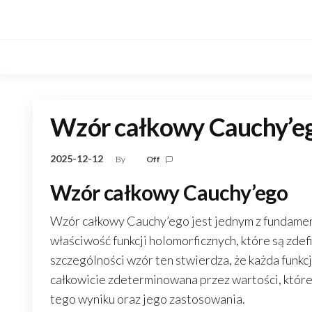
Skip
to
the
content
Wzór całkowy Cauchy’e
2025-12-12
By
Off
Wzór całkowy Cauchy’ego
Wzór całkowy Cauchy’ego jest jednym z fundamen
właściwość funkcji holomorficznych, które są zde
szczególności wzór ten stwierdza, że każda funkcj
całkowicie zdeterminowana przez wartości, któr
tego wyniku oraz jego zastosowania.