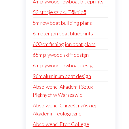
4m plywood rowboat blueprints
53 stacje szlaku Tōkaidō
5m row boat building plans
6 meter jon boat blueprints
600 cm fishing jon boat plans
65m plywood skiff design
6m plywood rowboat design
96m aluminum boat design
Absolwenci Akademii Sztuk
Pięknych w Warszawie
Absolwenci Chrześcijańskiej
Akademii Teologicznej
Absolwenci Eton College