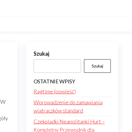
Szukaj
Szukaj
OSTATNIE WPISY
Ragtime (powieść)
. W
Wprowadzenie do zamawiania
wiatraczków standard
góły
Czekoladki Neapolitanki Hurt –
Kompletny Przewodnik dla