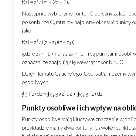
f(z) = z² / (z² + 2z + 2).
Następnie wybierzmy kontur C opisany zależnością 
po konturze C, musimy najpierw określić punkty os
jako:
f(z) = z² / ((z – z₁)(z – z₂)),
gdzie z₁ = -1 + i oraz z₂ = -1 – i są punktami osobl
oznacza, że znajdują się wewnątrz konturu C.
Dzięki lematu Cauchy’ego-Goursat’a możemy wyra
osobliwych:
∮
f(z) dz = ∮
g₁(z) dz + ∮
g₂(z) dz.
C
C₁
C₂
Punkty osobliwe i ich wpływ na obli
Punkty osobliwe mają kluczowe znaczenie w obli
przykładzie mamy dwa kontury: C₁ wokół punktu z₁