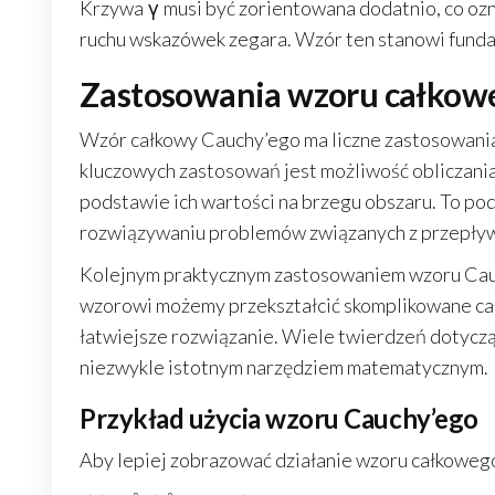
Krzywa γ musi być zorientowana dodatnio, co ozn
ruchu wskazówek zegara. Wzór ten stanowi fundam
Zastosowania wzoru całkow
Wzór całkowy Cauchy’ego ma liczne zastosowania 
kluczowych zastosowań jest możliwość obliczania
podstawie ich wartości na brzegu obszaru. To pod
rozwiązywaniu problemów związanych z przepły
Kolejnym praktycznym zastosowaniem wzoru Cauch
wzorowi możemy przekształcić skomplikowane całk
łatwiejsze rozwiązanie. Wiele twierdzeń dotycząc
niezwykle istotnym narzędziem matematycznym.
Przykład użycia wzoru Cauchy’ego
Aby lepiej zobrazować działanie wzoru całkoweg