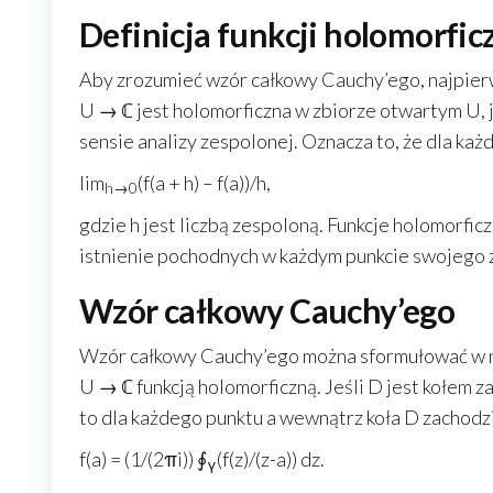
Definicja funkcji holomorfic
Aby zrozumieć wzór całkowy Cauchy’ego, najpierw m
U → ℂ jest holomorficzna w zbiorze otwartym U, j
sensie analizy zespolonej. Oznacza to, że dla każ
lim
(f(a + h) – f(a))/h,
h→0
gdzie h jest liczbą zespoloną. Funkcje holomorficz
istnienie pochodnych w każdym punkcie swojego 
Wzór całkowy Cauchy’ego
Wzór całkowy Cauchy’ego można sformułować w na
U → ℂ funkcją holomorficzną. Jeśli D jest kołem
to dla każdego punktu a wewnątrz koła D zachodz
f(a) = (1/(2πi)) ∮
(f(z)/(z-a)) dz.
γ