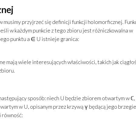
znej
usimy przyjrzeć się definicji funkcji holomorficznej. Funkc
eśli w każdym punkcie z tego zbioru jest różniczkowalna w
dego punktu a ∈ U istnieje granica:
ne mają wiele interesujących właściwości, takich jak ciągłoś
zbioru.
stępujący sposób: niech U będzie zbiorem otwartym w ℂ, a
 zawartym w U, opisanym przez krzywą γ będącą jego brzegi
i równość: