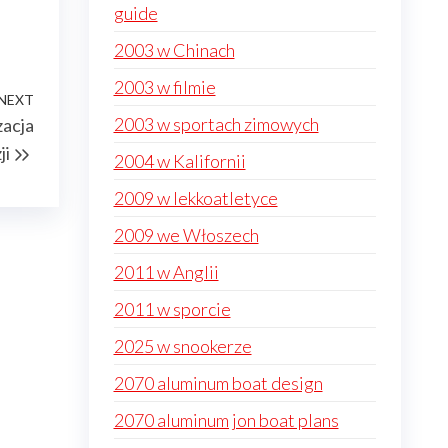
guide
2003 w Chinach
2003 w filmie
NEXT
Next
2003 w sportach zimowych
zacja
Post
ji
2004 w Kalifornii
2009 w lekkoatletyce
2009 we Włoszech
2011 w Anglii
2011 w sporcie
2025 w snookerze
2070 aluminum boat design
2070 aluminum jon boat plans