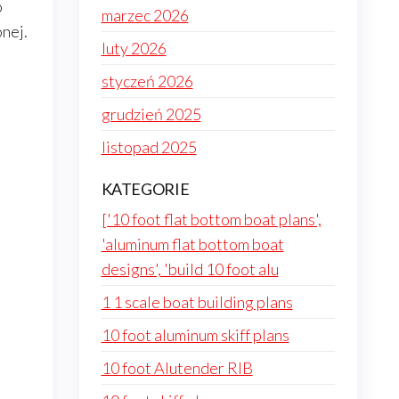
o
marzec 2026
nej.
luty 2026
styczeń 2026
grudzień 2025
listopad 2025
KATEGORIE
['10 foot flat bottom boat plans',
'aluminum flat bottom boat
designs', 'build 10 foot alu
1 1 scale boat building plans
10 foot aluminum skiff plans
10 foot Alutender RIB