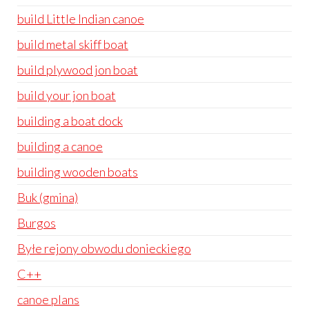
build Little Indian canoe
build metal skiff boat
build plywood jon boat
build your jon boat
building a boat dock
building a canoe
building wooden boats
Buk (gmina)
Burgos
Byłe rejony obwodu donieckiego
C++
canoe plans