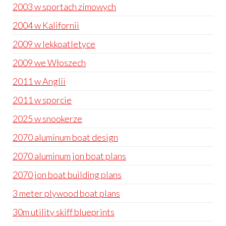
2003 w sportach zimowych
2004 w Kalifornii
2009 w lekkoatletyce
2009 we Włoszech
2011 w Anglii
2011 w sporcie
2025 w snookerze
2070 aluminum boat design
2070 aluminum jon boat plans
2070 jon boat building plans
3 meter plywood boat plans
30m utility skiff blueprints