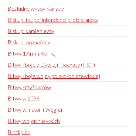
Bezludne wyspy Kanady
Biskupi i superintendenci protestanccy
Biskupi kamienieccy
Biskupi poznańscy
Bitwy 1 Armii Konnej
Bitwy i boje 7 Dywizji Piechoty (II RP)
Bitwy i boje wojny polsko-bolszewickiej
Bitwy krzyżowców
Bitwy w 1096
Bitwy w historii Węgier
Bitwy wojen husyckich
Blackpink