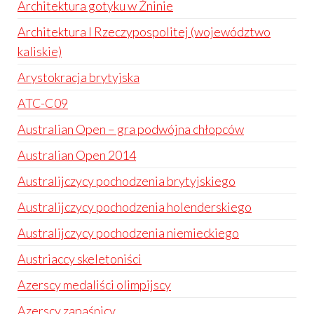
Architektura gotyku w Żninie
Architektura I Rzeczypospolitej (województwo
kaliskie)
Arystokracja brytyjska
ATC-C09
Australian Open – gra podwójna chłopców
Australian Open 2014
Australijczycy pochodzenia brytyjskiego
Australijczycy pochodzenia holenderskiego
Australijczycy pochodzenia niemieckiego
Austriaccy skeletoniści
Azerscy medaliści olimpijscy
Azerscy zapaśnicy