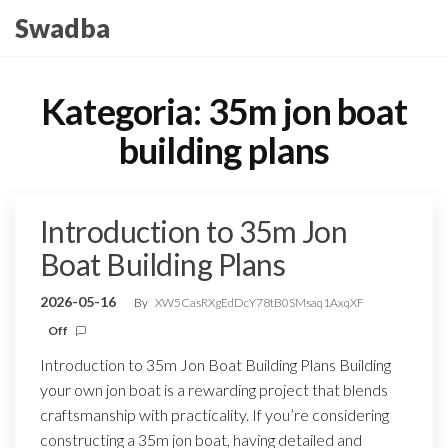
Skip
Swadba
to
the
content
Kategoria:
35m jon boat
building plans
Introduction to 35m Jon
Boat Building Plans
2026-05-16
By
XW5CasRXgEdDcY78tB0SMsaq1AxqXF
Off
Introduction to 35m Jon Boat Building Plans Building
your own jon boat is a rewarding project that blends
craftsmanship with practicality. If you’re considering
constructing a 35m jon boat, having detailed and