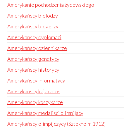
Amerykanie pochodzenia żydowskiego
Amerykańscy biolodzy
Amerykańscy blogerzy
Amerykańscy dyplomaci
Amerykańscy dziennikarze
Amerykańscy genetycy
Amerykańscy historycy
Amerykańscy informatycy
Amerykańscy kajakarze
Amerykańscy koszykarze
Amerykańscy medaliści olimpijscy
Amerykańscy olimpijczycy (Sztokholm 1912)