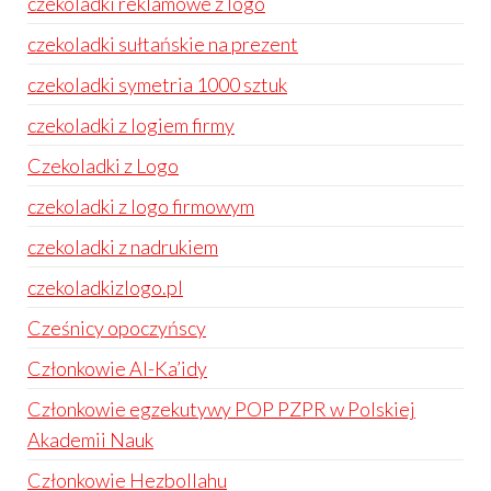
czekoladki reklamowe z logo
czekoladki sułtańskie na prezent
czekoladki symetria 1000 sztuk
czekoladki z logiem firmy
Czekoladki z Logo
czekoladki z logo firmowym
czekoladki z nadrukiem
czekoladkizlogo.pl
Cześnicy opoczyńscy
Członkowie Al-Ka’idy
Członkowie egzekutywy POP PZPR w Polskiej
Akademii Nauk
Członkowie Hezbollahu