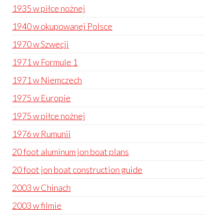
1935 w piłce nożnej
1940 w okupowanej Polsce
1970 w Szwecji
1971 w Formule 1
1971 w Niemczech
1975 w Europie
1975 w piłce nożnej
1976 w Rumunii
20 foot aluminum jon boat plans
20 foot jon boat construction guide
2003 w Chinach
2003 w filmie