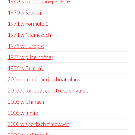
1940 w okupowanej Polsce
1970 w Szwecji
1971 w Formule 1
1971 w Niemczech
1975 w Europie
1975 w piłce nożnej
1976 w Rumunii
20 foot aluminum jon boat plans
20 foot jon boat construction guide
2003 w Chinach
2003 w filmie
2003 w sportach zimowych