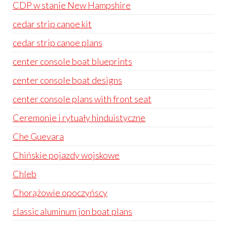
CDP w stanie New Hampshire
cedar strip canoe kit
cedar strip canoe plans
center console boat blueprints
center console boat designs
center console plans with front seat
Ceremonie i rytuały hinduistyczne
Che Guevara
Chińskie pojazdy wojskowe
Chleb
Chorążowie opoczyńscy
classic aluminum jon boat plans