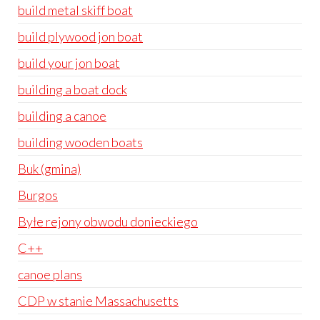
build metal skiff boat
build plywood jon boat
build your jon boat
building a boat dock
building a canoe
building wooden boats
Buk (gmina)
Burgos
Byłe rejony obwodu donieckiego
C++
canoe plans
CDP w stanie Massachusetts