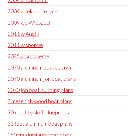
2004 w Kalifornii
2009 w lekkoatletyce
2009 we Włoszech
2011 w Anglii
2011 w sporcie
2025 w snookerze
2070 aluminum boat design
2070 aluminum jon boat plans
2070 jon boat building plans
3 meter plywood boat plans
30m utility skiff blueprints
33 foot aluminum boat plans
350 cm aluminum boat plans