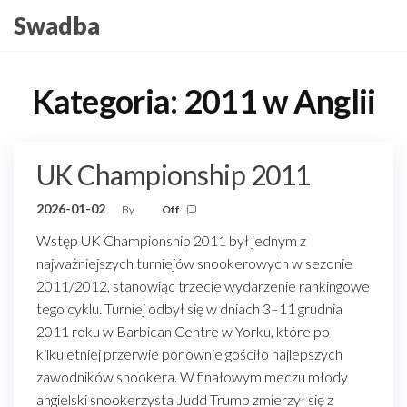
Skip
Swadba
to
the
content
Kategoria:
2011 w Anglii
UK Championship 2011
2026-01-02
By
Off
Wstęp UK Championship 2011 był jednym z
najważniejszych turniejów snookerowych w sezonie
2011/2012, stanowiąc trzecie wydarzenie rankingowe
tego cyklu. Turniej odbył się w dniach 3–11 grudnia
2011 roku w Barbican Centre w Yorku, które po
kilkuletniej przerwie ponownie gościło najlepszych
zawodników snookera. W finałowym meczu młody
angielski snookerzysta Judd Trump zmierzył się z