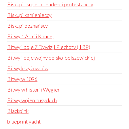
Biskupi i superintendenci protestanccy
Biskupi kamienieccy
Biskupi poznańscy
Bitwy 1 Armii Konnej
Bitwy i boje 7 Dywizji Piechoty (II RP)
Bitwy i boje wojny polsko-bolszewickiej
Bitwy krzyżowców
Bitwy w 1096
Bitwy w historii Węgier
Bitwy wojen husyckich
Blackpink
blueprint yacht