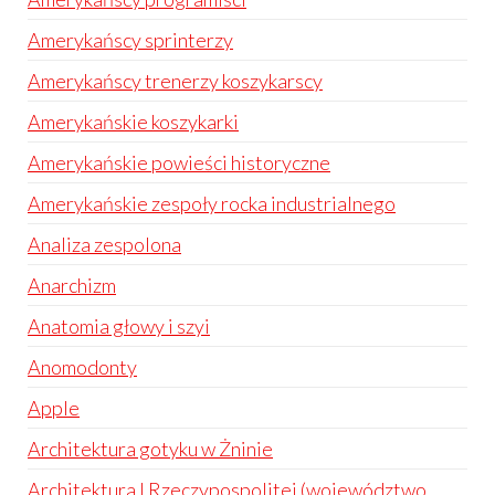
Amerykańscy sprinterzy
Amerykańscy trenerzy koszykarscy
Amerykańskie koszykarki
Amerykańskie powieści historyczne
Amerykańskie zespoły rocka industrialnego
Analiza zespolona
Anarchizm
Anatomia głowy i szyi
Anomodonty
Apple
Architektura gotyku w Żninie
Architektura I Rzeczypospolitej (województwo