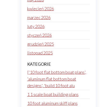
kwiecień 2026
marzec 2026
luty 2026
styczeń 2026
grudzień 2025
listopad 2025
KATEGORIE
['10 foot flat bottom boat plans',
'aluminum flat bottom boat
designs', 'build 10 foot alu
1 1 scale boat building plans
10 foot aluminum skiff plans