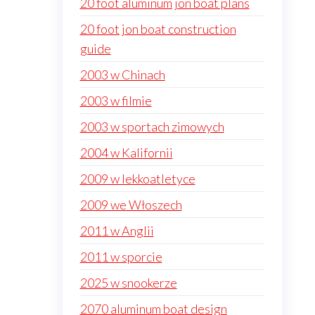
20 foot aluminum jon boat plans
20 foot jon boat construction
guide
2003 w Chinach
2003 w filmie
2003 w sportach zimowych
2004 w Kalifornii
2009 w lekkoatletyce
2009 we Włoszech
2011 w Anglii
2011 w sporcie
2025 w snookerze
2070 aluminum boat design