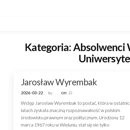
Skip
to
the
content
Kategoria:
Absolwenci W
Uniwersyte
Jarosław Wyrembak
2026-03-22
By
Off
Wstęp Jarosław Wyrembak to postać, która w ostatnic
latach zyskała znaczną rozpoznawalność w polskim
środowisku prawnym oraz politycznym. Urodzony 12
marca 1967 roku w Wieluniu, stał się nie tylko