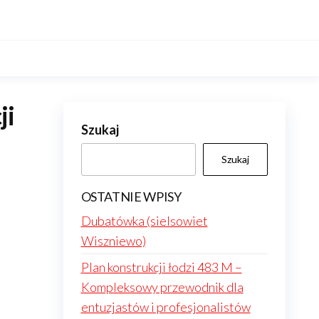
ji
Szukaj
Szukaj
OSTATNIE WPISY
Dubatówka (sielsowiet
Wiszniewo)
Plan konstrukcji łodzi 483 M –
Kompleksowy przewodnik dla
entuzjastów i profesjonalistów