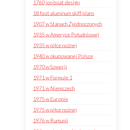
1760 jon boat design
18 foot aluminum skiff plans
1907 w Stanach Zjednoczonych
1935 w Ameryce Południowej
1935 w piłce nożnej
1940 w okupowanej Polsce
1970 w Szwecji
1971 w Formule 1
1971 w Niemczech
1975 w Europie
1975 w piłce nożnej
1976 w Rumunii