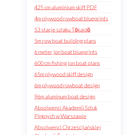
425 cm aluminium skiff PDF
4m plywood rowboat blueprints
53 stacje szlaku Tōkaidō
5m row boat building plans
6 meter jon boat blueprints
600 cm fishing jon boat plans
65m plywood skiff design
6m plywood rowboat design
96m aluminum boat design
Absolwenci Akademii Sztuk
Pięknych w Warszawie
Absolwenci Chrześcijańskiej