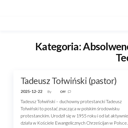
Skip
to
the
content
Kategoria:
Absolwenc
Te
Tadeusz Tołwiński (pastor)
2025-12-22
By
Off
Tadeusz Tołwiński – duchowny protestancki Tadeusz
Tołwiński to postać znacząca w polskim środowisku
protestanckim. Urodził się w 1955 roku i od lat aktywni
działa w Kościele Ewangelicznych Chrześcijan w Polsce.