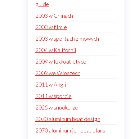
guide
2003 w Chinach
2003 w filmie
2003 w sportach zimowych
2004 w Kalifornii
2009 w lekkoatletyce
2009 we Włoszech
2011 w Anglii
2011 w sporcie
2025 w snookerze
2070 aluminum boat design
2070 aluminum jon boat plans