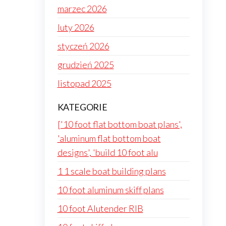
marzec 2026
luty 2026
styczeń 2026
grudzień 2025
listopad 2025
KATEGORIE
['10 foot flat bottom boat plans',
'aluminum flat bottom boat
designs', 'build 10 foot alu
1 1 scale boat building plans
10 foot aluminum skiff plans
10 foot Alutender RIB