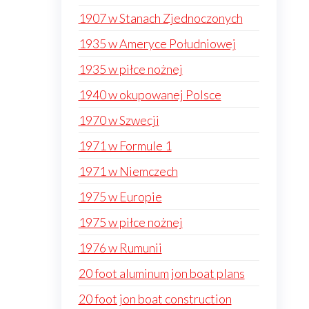
1907 w Stanach Zjednoczonych
1935 w Ameryce Południowej
1935 w piłce nożnej
1940 w okupowanej Polsce
1970 w Szwecji
1971 w Formule 1
1971 w Niemczech
1975 w Europie
1975 w piłce nożnej
1976 w Rumunii
20 foot aluminum jon boat plans
20 foot jon boat construction