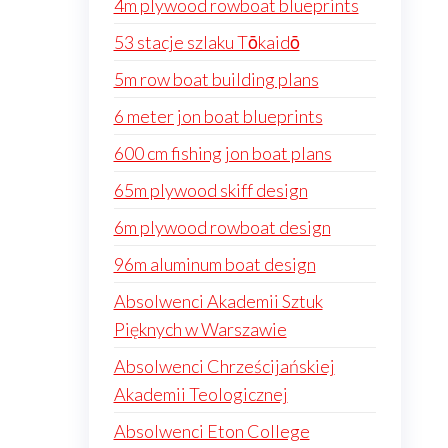
4m plywood rowboat blueprints
53 stacje szlaku Tōkaidō
5m row boat building plans
6 meter jon boat blueprints
600 cm fishing jon boat plans
65m plywood skiff design
6m plywood rowboat design
96m aluminum boat design
Absolwenci Akademii Sztuk
Pięknych w Warszawie
Absolwenci Chrześcijańskiej
Akademii Teologicznej
Absolwenci Eton College