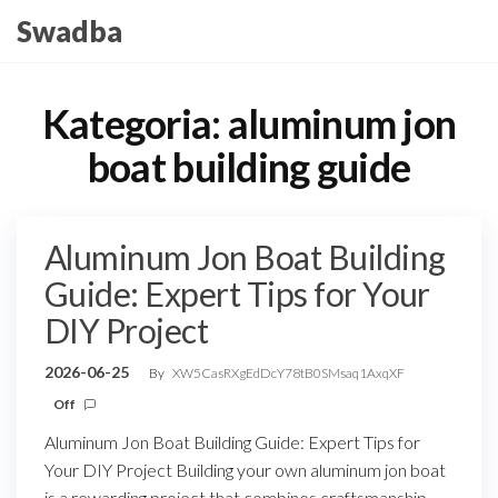
Skip
Swadba
to
the
content
Kategoria:
aluminum jon
boat building guide
Aluminum Jon Boat Building
Guide: Expert Tips for Your
DIY Project
2026-06-25
By
XW5CasRXgEdDcY78tB0SMsaq1AxqXF
Off
Aluminum Jon Boat Building Guide: Expert Tips for
Your DIY Project Building your own aluminum jon boat
is a rewarding project that combines craftsmanship