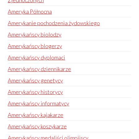
Zjednoczonych
Ameryka Północna
Amerykanie pochodzenia żydowskiego
Amerykańscy biolodzy
Amerykańscy blogerzy
Amerykańscy dyplomaci
Amerykańscy dziennikarze
Amerykańscy genetycy
Amerykańscy historycy
Amerykańscy informatycy
Amerykańscy kajakarze
Amerykańscy koszykarze
Amerykańscy medaliści olimpijscy