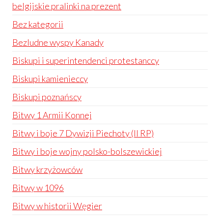
belgijskie pralinki na prezent
Bez kategorii
Bezludne wyspy Kanady
Biskupi i superintendenci protestanccy
Biskupi kamienieccy
Biskupi poznańscy
Bitwy 1 Armii Konnej
Bitwy i boje 7 Dywizji Piechoty (II RP)
Bitwy i boje wojny polsko-bolszewickiej
Bitwy krzyżowców
Bitwy w 1096
Bitwy w historii Węgier