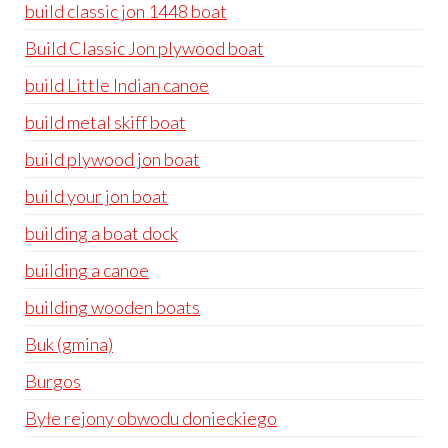
build classic jon 1448 boat
Build Classic Jon plywood boat
build Little Indian canoe
build metal skiff boat
build plywood jon boat
build your jon boat
building a boat dock
building a canoe
building wooden boats
Buk (gmina)
Burgos
Byłe rejony obwodu donieckiego