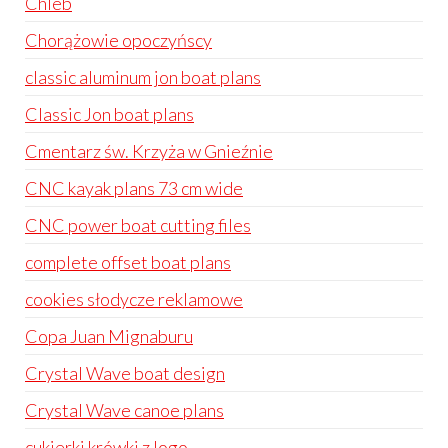
Chleb
Chorążowie opoczyńscy
classic aluminum jon boat plans
Classic Jon boat plans
Cmentarz św. Krzyża w Gnieźnie
CNC kayak plans 73 cm wide
CNC power boat cutting files
complete offset boat plans
cookies słodycze reklamowe
Copa Juan Mignaburu
Crystal Wave boat design
Crystal Wave canoe plans
cukierki krówki z logo