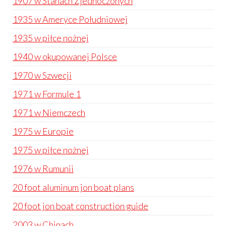
1907 w Stanach Zjednoczonych
1935 w Ameryce Południowej
1935 w piłce nożnej
1940 w okupowanej Polsce
1970 w Szwecji
1971 w Formule 1
1971 w Niemczech
1975 w Europie
1975 w piłce nożnej
1976 w Rumunii
20 foot aluminum jon boat plans
20 foot jon boat construction guide
2003 w Chinach