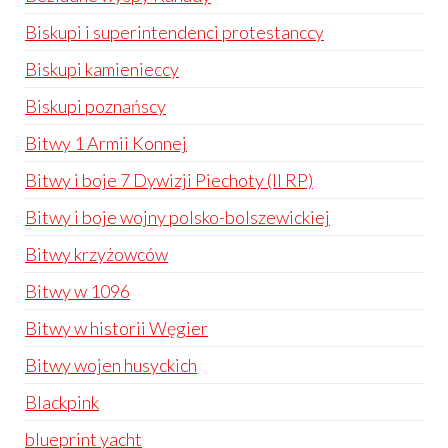
Biskupi i superintendenci protestanccy
Biskupi kamienieccy
Biskupi poznańscy
Bitwy 1 Armii Konnej
Bitwy i boje 7 Dywizji Piechoty (II RP)
Bitwy i boje wojny polsko-bolszewickiej
Bitwy krzyżowców
Bitwy w 1096
Bitwy w historii Węgier
Bitwy wojen husyckich
Blackpink
blueprint yacht