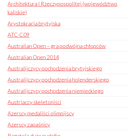
Architektura I Rzeczypospolitej (województwo
kaliskie)
Arystokracja brytyjska
ATC-C09
Australian Open – gra podwójna chłopców
Australian Open 2014
Australijczycy pochodzenia brytyjskiego
Australijczycy pochodzenia holenderskiego
Australijczycy pochodzenia niemieckiego
Austriaccy skeletoniści
Azerscy medaliści olimpijscy
Azerscy zapaśnicy
Bagatela duże pudełko