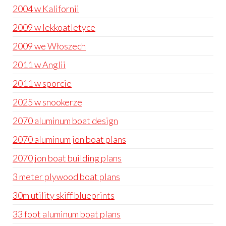
2004 w Kalifornii
2009 w lekkoatletyce
2009 we Włoszech
2011 w Anglii
2011 w sporcie
2025 w snookerze
2070 aluminum boat design
2070 aluminum jon boat plans
2070 jon boat building plans
3 meter plywood boat plans
30m utility skiff blueprints
33 foot aluminum boat plans