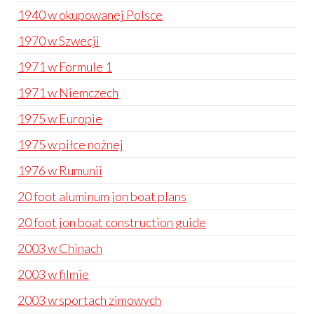
1940 w okupowanej Polsce
1970 w Szwecji
1971 w Formule 1
1971 w Niemczech
1975 w Europie
1975 w piłce nożnej
1976 w Rumunii
20 foot aluminum jon boat plans
20 foot jon boat construction guide
2003 w Chinach
2003 w filmie
2003 w sportach zimowych