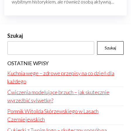
wybitnym historykiem, ale również osobą aktywną…
Szukaj
Szukaj
OSTATNIE WPISY
Kuchnia wege – zdrowe przepisy na co dzień dla
każdego
Ćwiczenia modelujące brzuch – jak skutecznie
wyrzeźbić sylwetkę?
Pomnik Witolda Skórzewskiego w Lasach
Czerniejewskich
Cukierki z Twoim logo – skuteczny sposób na