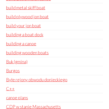
build metal skiff boat
build plywood jon boat
build your jon boat
building a boat dock
building a canoe
building wooden boats
Buk (gmina)
Burgos
Byłe rejony obwodu donieckiego
C++
canoe plans
CDP w stanie Massachusetts