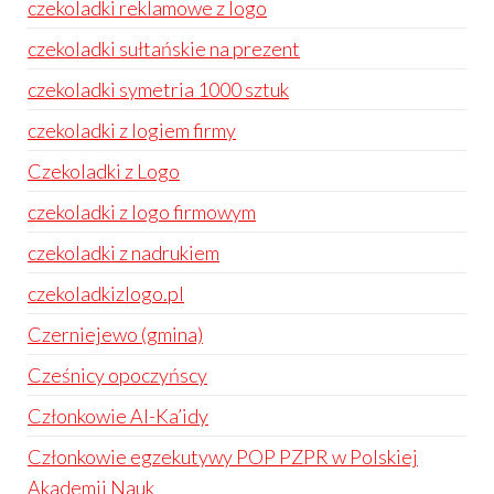
czekoladki reklamowe z logo
czekoladki sułtańskie na prezent
czekoladki symetria 1000 sztuk
czekoladki z logiem firmy
Czekoladki z Logo
czekoladki z logo firmowym
czekoladki z nadrukiem
czekoladkizlogo.pl
Czerniejewo (gmina)
Cześnicy opoczyńscy
Członkowie Al-Ka’idy
Członkowie egzekutywy POP PZPR w Polskiej
Akademii Nauk