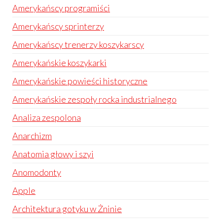
Amerykańscy programiści
Amerykańscy sprinterzy
Amerykańscy trenerzy koszykarscy
Amerykańskie koszykarki
Amerykańskie powieści historyczne
Amerykańskie zespoły rocka industrialnego
Analiza zespolona
Anarchizm
Anatomia głowy i szyi
Anomodonty
Apple
Architektura gotyku w Żninie