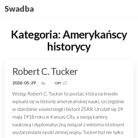
Skip
Swadba
to
the
content
Kategoria:
Amerykańscy
historycy
Robert C. Tucker
2026-05-29
By
Off
Wstęp Robert C. Tucker to postać, która na trwałe
wpisała się w historię amerykańskiej nauki, szczególnie
w dziedzinie sowietologii i historii ZSRR. Urodził się 29
maja 1918 roku w Kansas City, a swoją karierę
naukową i dyplomatyczną związał z wieloma istotnymi
wydarzeniami epoki zimnej wojny. Tucker był nie tylko