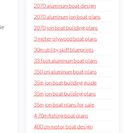
2070 aluminum boat design
2070 aluminum jon boat plans
ie
2070 jon boat building plans
3 meter plywood boat plans
30m utility skiff blueprints
33 foot aluminum boat plans
350 cm aluminum boat plans
35m jon boat building guide
35m jon boat building plans
35m jon boat plans for sale
4 70m fishing boat plans
400 cm motor boat design