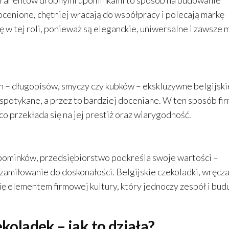
trahentów drobnymi upominkami to sposób na budowanie
docenione, chętniej wracają do współpracy i polecają markę
ę w tej roli, ponieważ są eleganckie, uniwersalne i zawsze 
– długopisów, smyczy czy kubków – ekskluzywne belgijski
 spotykane, a przez to bardziej doceniane. W ten sposób fi
co przekłada się na jej prestiż oraz wiarygodność.
 upominków, przedsiębiorstwo podkreśla swoje wartości –
zamiłowanie do doskonałości. Belgijskie czekoladki, wręcza
się elementem firmowej kultury, który jednoczy zespół i bud
ekoladek – jak to działa?