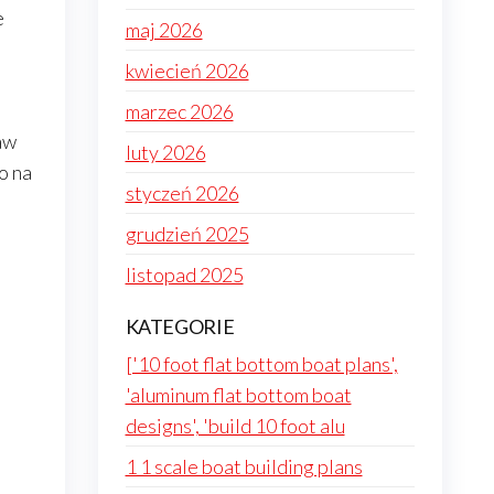
e
maj 2026
kwiecień 2026
marzec 2026
aw
luty 2026
o na
styczeń 2026
grudzień 2025
listopad 2025
o
KATEGORIE
['10 foot flat bottom boat plans',
'aluminum flat bottom boat
designs', 'build 10 foot alu
1 1 scale boat building plans