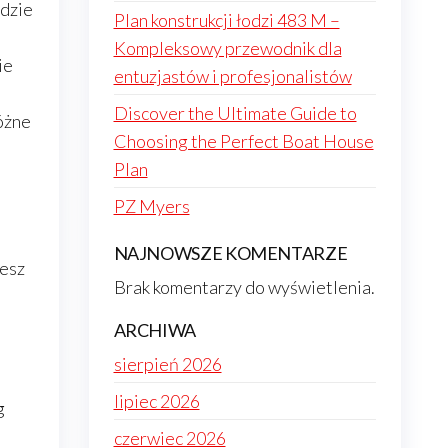
ędzie
Plan konstrukcji łodzi 483 M –
Kompleksowy przewodnik dla
ie
entuzjastów i profesjonalistów
Discover the Ultimate Guide to
óżne
Choosing the Perfect Boat House
Plan
PZ Myers
NAJNOWSZE KOMENTARZE
jesz
Brak komentarzy do wyświetlenia.
ARCHIWA
sierpień 2026
lipiec 2026
g
czerwiec 2026