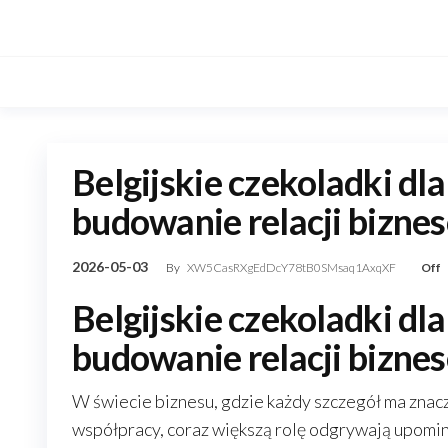
Skip
to
the
content
Belgijskie czekoladki dl
budowanie relacji bizne
2026-05-03
By
XW5CasRXgEdDcY78tB0SMsaq1AxqXF
Off
Belgijskie czekoladki dl
budowanie relacji bizne
W świecie biznesu, gdzie każdy szczegół ma znacz
współpracy, coraz większą rolę odgrywają upomin