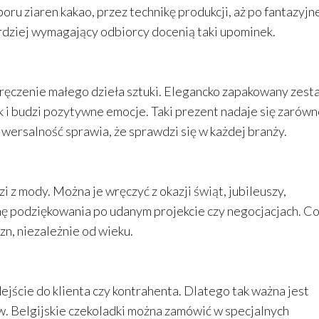
ru ziaren kakao, przez technikę produkcji, aż po fantazyjn
ardziej wymagający odbiorcy docenią taki upominek.
ręczenie małego dzieła sztuki. Elegancko zapakowany zest
 i budzi pozytywne emocje. Taki prezent nadaje się zarówn
uniwersalność sprawia, że sprawdzi się w każdej branży.
 z mody. Można je wręczyć z okazji świąt, jubileuszy,
rmę podziękowania po udanym projekcie czy negocjacjach. C
yzn, niezależnie od wieku.
ejście do klienta czy kontrahenta. Dlatego tak ważna jest
. Belgijskie czekoladki można zamówić w specjalnych