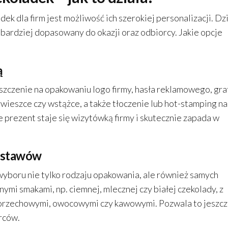
ek dla firm jest możliwość ich szerokiej personalizacji. Dz
 bardziej dopasowany do okazji oraz odbiorcy. Jakie opcje
ą
szczenie na opakowaniu logo firmy, hasła reklamowego, graf
ywieszce czy wstążce, a także tłoczenie lub hot-stamping na
e prezent staje się wizytówką firmy i skutecznie zapada w
zestawów
wyboru nie tylko rodzaju opakowania, ale również samych
mi smakami, np. ciemnej, mlecznej czy białej czekolady, z
 orzechowymi, owocowymi czy kawowymi. Pozwala to jeszc
rców.