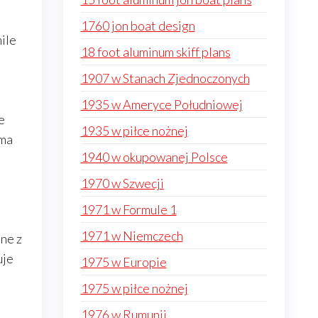
1760 jon boat design
mile
18 foot aluminum skiff plans
1907 w Stanach Zjednoczonych
1935 w Ameryce Południowej
e
1935 w piłce nożnej
rma
1940 w okupowanej Polsce
1970 w Szwecji
1971 w Formule 1
1971 w Niemczech
ne z
uje
1975 w Europie
1975 w piłce nożnej
1976 w Rumunii