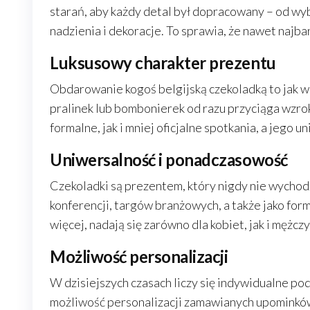
starań, aby każdy detal był dopracowany – od wybo
nadzienia i dekoracje. To sprawia, że nawet najb
Luksusowy charakter prezentu
Obdarowanie kogoś belgijską czekoladką to jak w
pralinek lub bombonierek od razu przyciąga wzrok
formalne, jak i mniej oficjalne spotkania, a jego 
Uniwersalność i ponadczasowość
Czekoladki są prezentem, który nigdy nie wychodzi
konferencji, targów branżowych, a także jako fo
więcej, nadają się zarówno dla kobiet, jak i mężcz
Możliwość personalizacji
W dzisiejszych czasach liczy się indywidualne pod
możliwość personalizacji zamawianych upominków