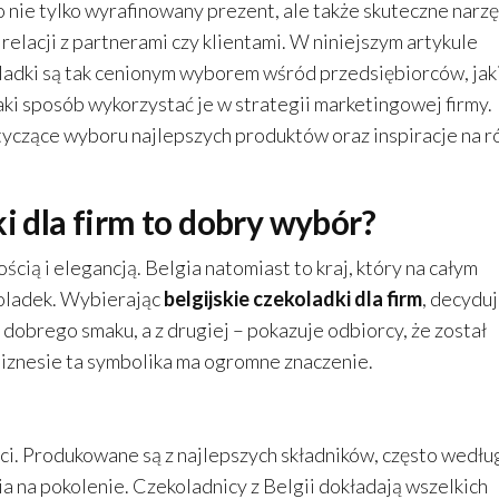
To nie tylko wyrafinowany prezent, ale także skuteczne narz
lacji z partnerami czy klientami. W niniejszym artykule
oladki są tak cenionym wyborem wśród przedsiębiorców, jak
aki sposób wykorzystać je w strategii marketingowej firmy.
czące wyboru najlepszych produktów oraz inspiracje na r
i dla firm to dobry wybór?
ścią i elegancją. Belgia natomiast to kraj, który na całym
ekoladek. Wybierając
belgijskie czekoladki dla firm
, decydu
m dobrego smaku, a z drugiej – pokazuje odbiorcy, że został
biznesie ta symbolika ma ogromne znaczenie.
ści. Produkowane są z najlepszych składników, często wedłu
 na pokolenie. Czekoladnicy z Belgii dokładają wszelkich