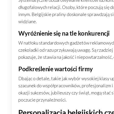
Systematyczne obdarowywanie klientów lub kon
długofalowych relacji. Osoby, które poczują się 
innym. Belgijskie praliny doskonale sprawdzają si
widziane.
Wyróżnienie się na tle konkurencji
W natłoku standardowych gadżetów reklamowych 
czekoladki od razu przykuwają uwagę. Są rzadziej
pokazuje, że stawia na jakość i niepowtarzalność, 
Podkreślenie wartości firmy
Dbając o detale, takie jak wybór wysokiej klasy
szacunek do współpracowników, profesjonalizm i 
okazji sukcesów, jubileuszy czy świąt, mogą stać 
poczucie przynależności.
Personalizacja belgijskich cz