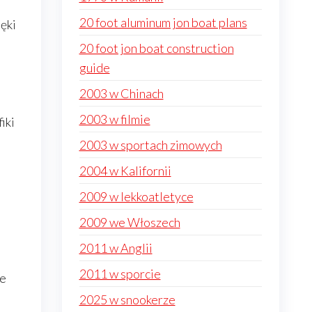
20 foot aluminum jon boat plans
ięki
20 foot jon boat construction
guide
2003 w Chinach
2003 w filmie
iki
2003 w sportach zimowych
2004 w Kalifornii
2009 w lekkoatletyce
2009 we Włoszech
2011 w Anglii
2011 w sporcie
ze
2025 w snookerze