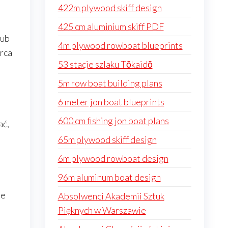
422m plywood skiff design
425 cm aluminium skiff PDF
lub
4m plywood rowboat blueprints
orca
53 stacje szlaku Tōkaidō
5m row boat building plans
6 meter jon boat blueprints
600 cm fishing jon boat plans
ać,
65m plywood skiff design
6m plywood rowboat design
96m aluminum boat design
le
Absolwenci Akademii Sztuk
Pięknych w Warszawie