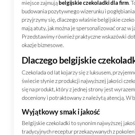
miejsce zajmują
belgijskie czekoladki dla firm
. 
budowania pozytywnego wizerunku i pogłębiania re
przyjrzymy się, dlaczego właśnie belgijskie czek
mają atuty, jak można je spersonalizować oraz w j
Przedstawimy również praktyczne wskazówki doty
okazje biznesowe.
Dlaczego belgijskie czekoladk
Czekolada od lat kojarzy się z luksusem, przyjemno
świecie słynie z produkcji najwyższej jakości cz
się na produkt, który z jednej strony jest wyraze
doceniony i potraktowany z należytą atencją. W 
Wyjątkowy smak i jakość
Belgijskie czekoladki to synonim najwyższej jako
tradycyjnych receptur przekazywanych z pokolenia