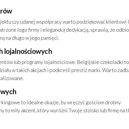
erów
rojektu czy udanej współpracy warto podziękować klientowi 
patrzone logo firmy i elegancką dedykacją, sprawią, że odbi
ną na długo w jego pamięci.
 lojalnościowych
entów lub programy lojalnościowe. Belgijskie czekoladki to
iału w takich akcjach i podkreśli prestiż marki. Warto zadb
onalizowane.
owych
orkingowe to idealne okazje, by wręczyć gościom drobny
y to miły akcent, który wyróżni Twoje stoisko lub firmę na t