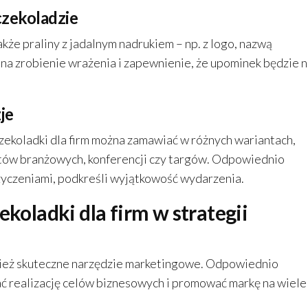
czekoladzie
kże praliny z jadalnym nadrukiem – np. z logo, nazwą
na zrobienie wrażenia i zapewnienie, że upominek będzie n
je
czekoladki dla firm można zamawiać w różnych wariantach,
ntów branżowych, konferencji czy targów. Odpowiednio
życzeniami, podkreśli wyjątkowość wydarzenia.
ekoladki dla firm w strategii
wnież skuteczne narzędzie marketingowe. Odpowiednio
ć realizację celów biznesowych i promować markę na wiele