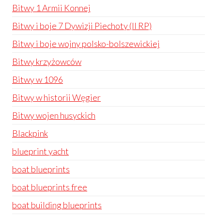
Bitwy 1 Armii Konnej
Bitwy i boje 7 Dywizji Piechoty (II RP)
Bitwy i boje wojny polsko-bolszewickiej
Bitwy krzyżowców
Bitwy w 1096
Bitwy w historii Węgier
Bitwy wojen husyckich
Blackpink
blueprint yacht
boat blueprints
boat blueprints free
boat building blueprints