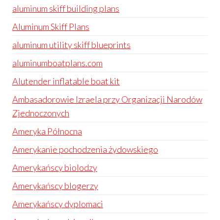
aluminum skiff building plans
Aluminum Skiff Plans
aluminum utility skiff blueprints
aluminumboatplans.com
Alutender inflatable boat kit
Ambasadorowie Izraela przy Organizacji Narodów
Zjednoczonych
Ameryka Północna
Amerykanie pochodzenia żydowskiego
Amerykańscy biolodzy
Amerykańscy blogerzy
Amerykańscy dyplomaci