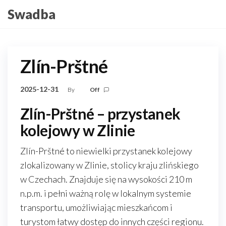
Skip
Swadba
to
the
content
Zlín-Prštné
2025-12-31
By
Off
Zlín-Prštné – przystanek
kolejowy w Zlinie
Zlín-Prštné to niewielki przystanek kolejowy
zlokalizowany w Zlinie, stolicy kraju zlińskiego
w Czechach. Znajduje się na wysokości 210 m
n.p.m. i pełni ważną rolę w lokalnym systemie
transportu, umożliwiając mieszkańcom i
turystom łatwy dostęp do innych części regionu.