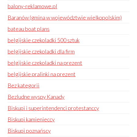
balony-reklamowe.pl
Baranów (gmina w województwie wielkopolskim)
bateau boat plans
belgijskie czekoladki 500 sztuk
belgijskie czekoladki dla firm
belgijskie czekoladki na prezent
belgijskie pralinki na prezent
Bez kategorii
Bezludne wyspy Kanady
Biskupi i superintendenci protestanccy
Biskupi kamienieccy
Biskupi poznańscy