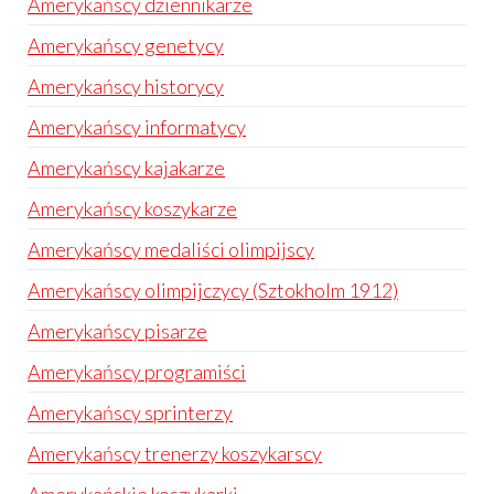
Amerykańscy dziennikarze
Amerykańscy genetycy
Amerykańscy historycy
Amerykańscy informatycy
Amerykańscy kajakarze
Amerykańscy koszykarze
Amerykańscy medaliści olimpijscy
Amerykańscy olimpijczycy (Sztokholm 1912)
Amerykańscy pisarze
Amerykańscy programiści
Amerykańscy sprinterzy
Amerykańscy trenerzy koszykarscy