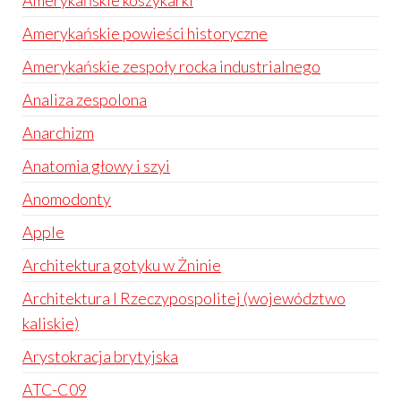
Amerykańskie koszykarki
Amerykańskie powieści historyczne
Amerykańskie zespoły rocka industrialnego
Analiza zespolona
Anarchizm
Anatomia głowy i szyi
Anomodonty
Apple
Architektura gotyku w Żninie
Architektura I Rzeczypospolitej (województwo
kaliskie)
Arystokracja brytyjska
ATC-C09