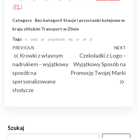
(PL)
.
Category
Bez kategorii
Stacje i przystanki kolejowe w
kraju zlińskim
Transport w Zlinie
Tags
n
osób
pr
przystanek
się
tn
że
zl
Nawigacja
Previous
PREVIOUS
NEXT
Next
Krowki z własnym
Czekoladki z Logo –
wpisu
Post
Post
nadrukiem – wyjątkowy
Wyjątkowy Sposób na
sposób na
Promocję Twojej Marki
spersonalizowane
słodycze
Szukaj