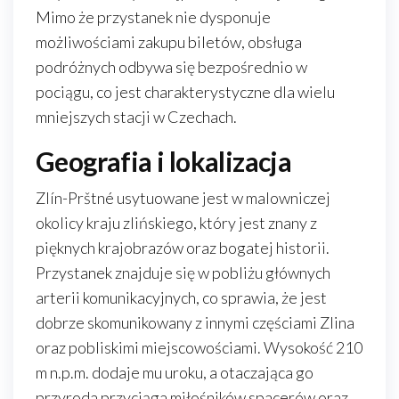
Mimo że przystanek nie dysponuje
możliwościami zakupu biletów, obsługa
podróżnych odbywa się bezpośrednio w
pociągu, co jest charakterystyczne dla wielu
mniejszych stacji w Czechach.
Geografia i lokalizacja
Zlín-Prštné usytuowane jest w malowniczej
okolicy kraju zlińskiego, który jest znany z
pięknych krajobrazów oraz bogatej historii.
Przystanek znajduje się w pobliżu głównych
arterii komunikacyjnych, co sprawia, że jest
dobrze skomunikowany z innymi częściami Zlina
oraz pobliskimi miejscowościami. Wysokość 210
m n.p.m. dodaje mu uroku, a otaczająca go
przyroda przyciąga miłośników spacerów oraz