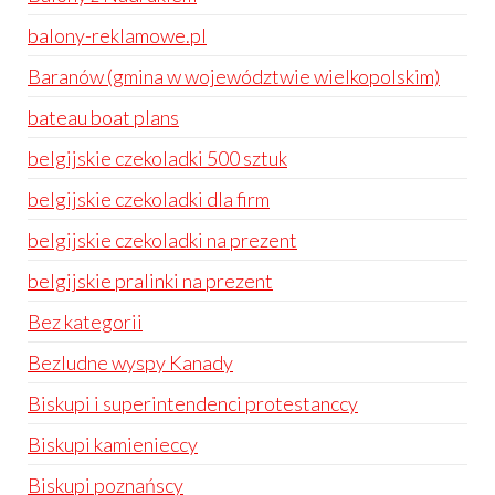
balony-reklamowe.pl
Baranów (gmina w województwie wielkopolskim)
bateau boat plans
belgijskie czekoladki 500 sztuk
belgijskie czekoladki dla firm
belgijskie czekoladki na prezent
belgijskie pralinki na prezent
Bez kategorii
Bezludne wyspy Kanady
Biskupi i superintendenci protestanccy
Biskupi kamienieccy
Biskupi poznańscy