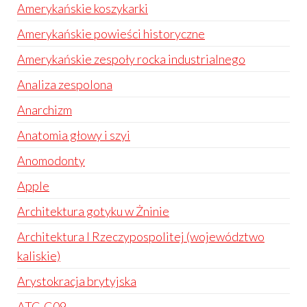
Amerykańskie koszykarki
Amerykańskie powieści historyczne
Amerykańskie zespoły rocka industrialnego
Analiza zespolona
Anarchizm
Anatomia głowy i szyi
Anomodonty
Apple
Architektura gotyku w Żninie
Architektura I Rzeczypospolitej (województwo
kaliskie)
Arystokracja brytyjska
ATC-C09