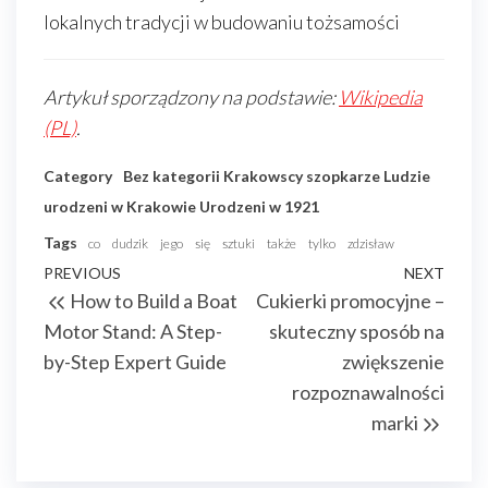
lokalnych tradycji w budowaniu tożsamości
Artykuł sporządzony na podstawie:
Wikipedia
(PL)
.
Category
Bez kategorii
Krakowscy szopkarze
Ludzie
urodzeni w Krakowie
Urodzeni w 1921
Tags
co
dudzik
jego
się
sztuki
także
tylko
zdzisław
Nawigacja
Previous
PREVIOUS
NEXT
Next
How to Build a Boat
Cukierki promocyjne –
wpisu
Post
Post
Motor Stand: A Step-
skuteczny sposób na
by-Step Expert Guide
zwiększenie
rozpoznawalności
marki