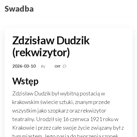
Skip
Swadba
to
the
content
Zdzisław Dudzik
(rekwizytor)
2026-03-10
By
Off
Wstęp
Zdzisław Dudzik był wybitną postacią w
krakowskim świecie sztuki, znanym przede
wszystkim jako szopkarz oraz rekwizytor
teatralny. Urodził się 16 czerwca 1921 roku w
Krakowie i przez całe swoje życie związany był z
tym miastem. Jego pasja do tworzenia szopek