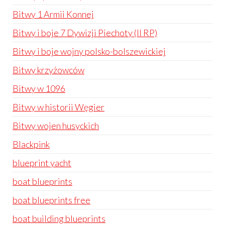
Bitwy 1 Armii Konnej
Bitwy i boje 7 Dywizji Piechoty (II RP)
Bitwy i boje wojny polsko-bolszewickiej
Bitwy krzyżowców
Bitwy w 1096
Bitwy w historii Węgier
Bitwy wojen husyckich
Blackpink
blueprint yacht
boat blueprints
boat blueprints free
boat building blueprints