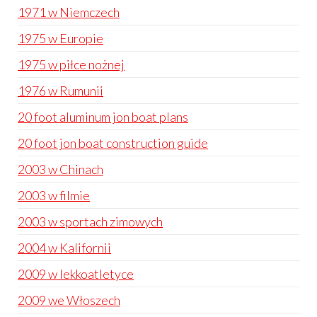
1971 w Niemczech
1975 w Europie
1975 w piłce nożnej
1976 w Rumunii
20 foot aluminum jon boat plans
20 foot jon boat construction guide
2003 w Chinach
2003 w filmie
2003 w sportach zimowych
2004 w Kalifornii
2009 w lekkoatletyce
2009 we Włoszech