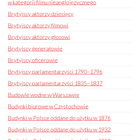
w kategorii filmu nieanglojęzycznego
Brytyjscy aktorzy dziecięcy
Brytyjscy aktorzy filmowi
Brytyjscy aktorzy głosowi
Brytyjscy generałowie
Brytyjscy oficerowie
Brytyjscy parlamentarzyści 1790–1796
Brytyjscy parlamentarzyści 1835–1837
Budowle wodne w Warszawie
Budynki biurowe w Częstochowie
Budynki w Polsce oddane do użytku w 1876
Budynki w Polsce oddane do użytku w 1932