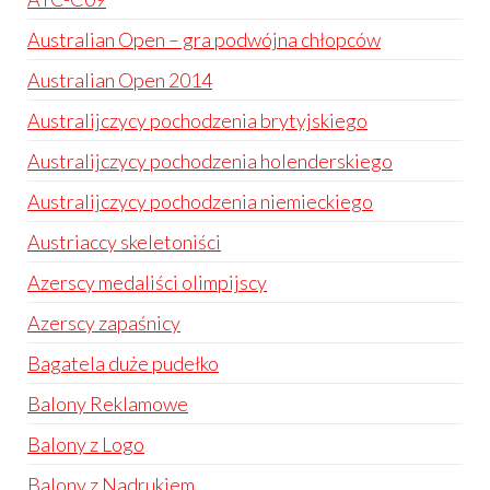
Australian Open – gra podwójna chłopców
Australian Open 2014
Australijczycy pochodzenia brytyjskiego
Australijczycy pochodzenia holenderskiego
Australijczycy pochodzenia niemieckiego
Austriaccy skeletoniści
Azerscy medaliści olimpijscy
Azerscy zapaśnicy
Bagatela duże pudełko
Balony Reklamowe
Balony z Logo
Balony z Nadrukiem