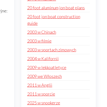
20 foot aluminum jon boat plans
jne:
20 foot jon boat construction
guide
2003 w Chinach
2003 w filmie
2003 w sportach zimowych
2004 w Kalifornii
2009 w lekkoatletyce
2009 we Włoszech
2011 w Anglii
2011 w sporcie
i
2025 w snookerze