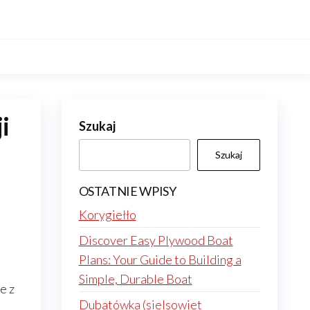
i
Szukaj
Szukaj
OSTATNIE WPISY
Korygiełło
Discover Easy Plywood Boat
Plans: Your Guide to Building a
Simple, Durable Boat
e z
Dubatówka (sielsowiet