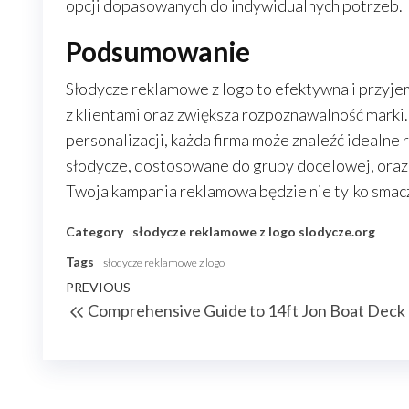
opcji dopasowanych do indywidualnych potrzeb.
Podsumowanie
Słodycze reklamowe z logo to efektywna i przyj
z klientami oraz zwiększa rozpoznawalność marki
personalizacji, każda firma może znaleźć idealne 
słodycze, dostosowane do grupy docelowej, oraz
Twoja kampania reklamowa będzie nie tylko smaczn
Category
słodycze reklamowe z logo
slodycze.org
Tags
słodycze reklamowe z logo
Nawigacja
Previous
PREVIOUS
Comprehensive Guide to 14ft Jon Boat Deck 
wpisu
Post