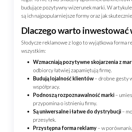
budujące pozytywny wizerunek marki. W artykule
są ich najpopularniejsze formy oraz jak skuteczn
Dlaczego warto inwestować 
Słodycze reklamowe z logo to wyjątkowa forma rek
wszystkim:
Wzmacniają pozytywne skojarzenia z ma
odbiorcy łatwiej zapamiętują firmę.
Budują lojalność klientów
– drobne gesty w
współpracy.
Podnoszą rozpoznawalność marki
– umies
przypomina o istnieniu firmy.
Są uniwersalne i łatwe do dystrybucji
– mo
przesyłek.
Przystępna forma reklamy
– w porównaniu