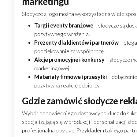
marketingu
Słodycze z logo można wykorzystać na wiele spos
Targi i eventy branżowe
– słodycze są dos
pozytywnego wrażenia.
Prezenty dla klientów i partnerów
– elega
podziękowanie za współpracę.
Akcje promocyjne i konkursy
– słodycze mo
marketingowej.
Materiały firmowe i przesyłki
– dołączenie
pozytywną reakcję odbiorcy.
Gdzie zamówić słodycze rek
Wybór odpowiedniego dostawcy to klucz do sukce
specjalizującą się w produkcji i personalizacji s
profesjonalną obsługę. Przykładem takiego partn