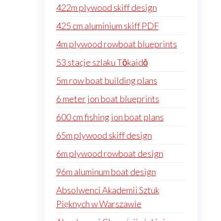
422m plywood skiff design
425 cm aluminium skiff PDF
4m plywood rowboat blueprints
53 stacje szlaku Tōkaidō
5m row boat building plans
6 meter jon boat blueprints
600 cm fishing jon boat plans
65m plywood skiff design
6m plywood rowboat design
96m aluminum boat design
Absolwenci Akademii Sztuk
Pięknych w Warszawie