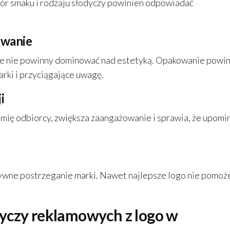
ór smaku i rodzaju słodyczy powinien odpowiadać
owanie
ale nie powinny dominować nad estetyką. Opakowanie powi
arki i przyciągające uwagę.
i
 imię odbiorcy, zwiększa zaangażowanie i sprawia, że upomi
ywne postrzeganie marki. Nawet najlepsze logo nie pomoż
yczy reklamowych z logo w