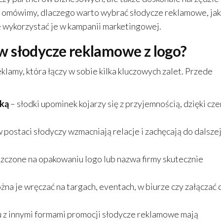
 omówimy, dlaczego warto wybrać słodycze reklamowe, jak
ie wykorzystać je w kampanii marketingowej.
w słodycze reklamowe z logo?
lamy, która łączy w sobie kilka kluczowych zalet. Przede
rką
– słodki upominek kojarzy się z przyjemnością, dzięki cz
 postaci słodyczy wzmacniają relacje i zachęcają do dalsze
zczone na opakowaniu logo lub nazwa firmy skutecznie
żna je wręczać na targach, eventach, w biurze czy załączać 
 z innymi formami promocji słodycze reklamowe mają