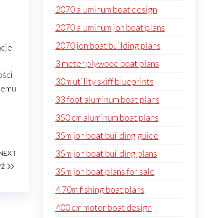
2070 aluminum boat design
2070 aluminum jon boat plans
2070 jon boat building plans
acje
i
3 meter plywood boat plans
ości
30m utility skiff blueprints
 temu
33 foot aluminum boat plans
350 cm aluminum boat plans
35m jon boat building guide
35m jon boat building plans
NEXT
Next
yż
Post
35m jon boat plans for sale
4 70m fishing boat plans
400 cm motor boat design