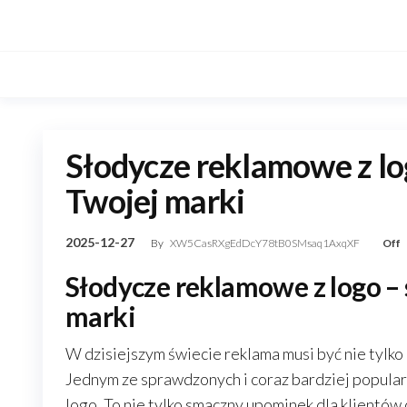
Skip
to
the
content
Słodycze reklamowe z lo
Twojej marki
2025-12-27
By
XW5CasRXgEdDcY78tB0SMsaq1AxqXF
Off
Słodycze reklamowe z logo –
marki
W dzisiejszym świecie reklama musi być nie tylko
Jednym ze sprawdzonych i coraz bardziej popula
logo. To nie tylko smaczny upominek dla klientów