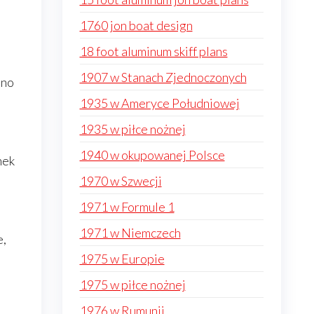
1760 jon boat design
18 foot aluminum skiff plans
1907 w Stanach Zjednoczonych
nno
1935 w Ameryce Południowej
1935 w piłce nożnej
1940 w okupowanej Polsce
nek
1970 w Szwecji
1971 w Formule 1
1971 w Niemczech
e,
1975 w Europie
1975 w piłce nożnej
1976 w Rumunii