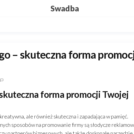
Swadba
go – skuteczna forma promocj
 skuteczna forma promocji Twojej
 kreatywna, ale również skuteczna i zapadająca w pamięć.
rnych sposobów na promowanie firmy są słodycze reklamow
 czy partnerów biznesowych, ale także doskonałe narzędzie