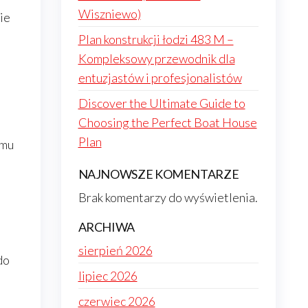
Wiszniewo)
ie
Plan konstrukcji łodzi 483 M –
Kompleksowy przewodnik dla
entuzjastów i profesjonalistów
Discover the Ultimate Guide to
Choosing the Perfect Boat House
Plan
emu
NAJNOWSZE KOMENTARZE
j
Brak komentarzy do wyświetlenia.
ARCHIWA
sierpień 2026
do
lipiec 2026
czerwiec 2026