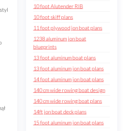
10 foot Alutender RIB
styl
10 foot skiff plans
11 foot plywood jon boat plans
1238 aluminum jon boat
o
blueprints
13 foot aluminum boat plans
13 foot aluminum jon boat plans
14 foot aluminum jon boat plans
140 cm wide rowing boat design
140 cm wide rowing boat plans
nął
14ft jon boat deck plans
15 foot aluminum jon boat plans