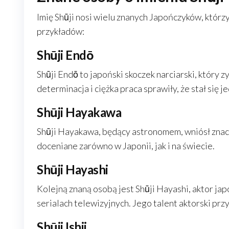
Imię Shūji nosi wielu znanych Japończyków, którzy
przykładów:
Shūji Endō
Shūji Endō to japoński skoczek narciarski, który
determinacja i ciężka praca sprawiły, że stał się
Shūji Hayakawa
Shūji Hayakawa, będący astronomem, wniósł znac
doceniane zarówno w Japonii, jak i na świecie.
Shūji Hayashi
Kolejną znaną osobą jest Shūji Hayashi, aktor jap
serialach telewizyjnych. Jego talent aktorski pr
Shūji Ishii