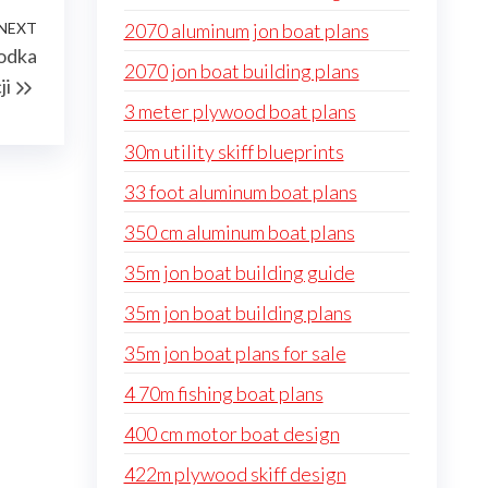
NEXT
Next
2070 aluminum jon boat plans
łodka
Post
2070 jon boat building plans
ji
3 meter plywood boat plans
30m utility skiff blueprints
33 foot aluminum boat plans
350 cm aluminum boat plans
35m jon boat building guide
35m jon boat building plans
35m jon boat plans for sale
4 70m fishing boat plans
400 cm motor boat design
422m plywood skiff design