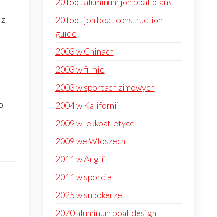
20 foot aluminum jon boat plans
 z
20 foot jon boat construction
guide
2003 w Chinach
2003 w filmie
2003 w sportach zimowych
o
2004 w Kalifornii
2009 w lekkoatletyce
2009 we Włoszech
2011 w Anglii
2011 w sporcie
2025 w snookerze
2070 aluminum boat design