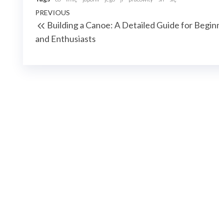
Nawigacja
Previous
PREVIOUS
Building a Canoe: A Detailed Guide for Begin
wpisu
Post
and Enthusiasts