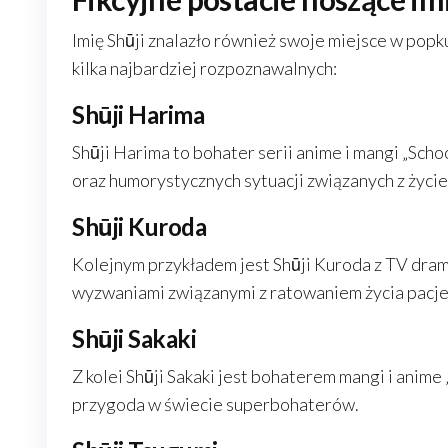
Imię Shūji znalazło również swoje miejsce w popk
kilka najbardziej rozpoznawalnych:
Shūji Harima
Shūji Harima to bohater serii anime i mangi „Scho
oraz humorystycznych sytuacji związanych z życi
Shūji Kuroda
Kolejnym przykładem jest Shūji Kuroda z TV dram
wyzwaniami związanymi z ratowaniem życia pacj
Shūji Sakaki
Z kolei Shūji Sakaki jest bohaterem mangi i anime
przygoda w świecie superbohaterów.