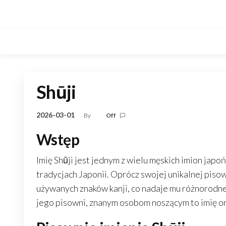
Skip
to
the
content
Shūji
2026-03-01
By
Off
Wstęp
Imię Shūji jest jednym z wielu męskich imion japoń
tradycjach Japonii. Oprócz swojej unikalnej piso
używanych znaków kanji, co nadaje mu różnorodne z
jego pisowni, znanym osobom noszącym to imię ora