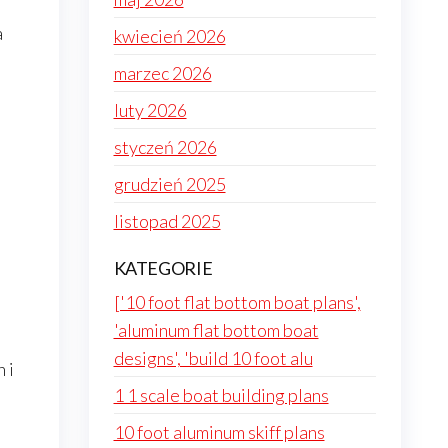
a
kwiecień 2026
marzec 2026
luty 2026
styczeń 2026
grudzień 2025
listopad 2025
KATEGORIE
['10 foot flat bottom boat plans',
'aluminum flat bottom boat
designs', 'build 10 foot alu
 i
1 1 scale boat building plans
10 foot aluminum skiff plans