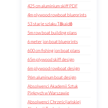
425 cm aluminium skiff PDF
4m plywood rowboat blueprints
53 stacje szlaku Tōkaidō
5m row boat building plans
6 meter jon boat blueprints
600 cm fishing jon boat plans
65m plywood skiff design
6m plywood rowboat design
96m aluminum boat design
Absolwenci Akademii Sztuk
Pięknych w Warszawie
Absolwenci Chrześcijańskiej