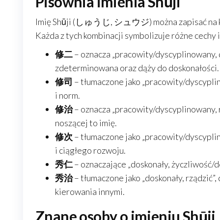
Pisownia imienia Shūji
Imię Shūji (しゅうじ, シュウジ) można zapisać na kil
Każda z tych kombinacji symbolizuje różne cechy i
修二
– oznacza „pracowity/dyscyplinowany, d
zdeterminowana oraz dąży do doskonałości.
修司
– tłumaczone jako „pracowity/dyscyplin
i norm.
修治
– oznacza „pracowity/dyscyplinowany, 
noszącej to imię.
修次
– tłumaczone jako „pracowity/dyscypli
i ciągłego rozwoju.
秀仁
– oznaczające „doskonały, życzliwość/d
秀治
– tłumaczone jako „doskonały, rządzić”,
kierowania innymi.
Znane osoby o imieniu Shūji