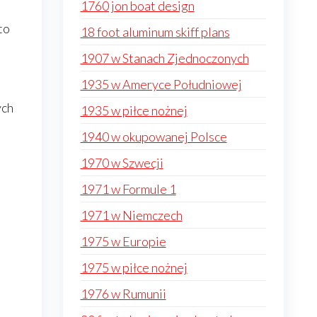
1760 jon boat design
to
18 foot aluminum skiff plans
1907 w Stanach Zjednoczonych
1935 w Ameryce Południowej
ych
1935 w piłce nożnej
1940 w okupowanej Polsce
1970 w Szwecji
1971 w Formule 1
1971 w Niemczech
1975 w Europie
1975 w piłce nożnej
1976 w Rumunii