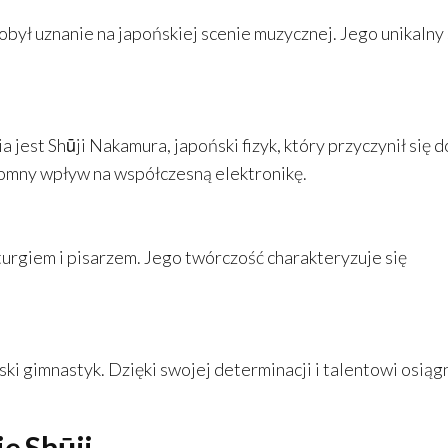
zdobył uznanie na japońskiej scenie muzycznej. Jego unikalny 
est Shūji Nakamura, japoński fizyk, który przyczynił się d
romny wpływ na współczesną elektronikę.
rgiem i pisarzem. Jego twórczość charakteryzuje się
ki gimnastyk. Dzięki swojej determinacji i talentowi osiąg
ię Shūji