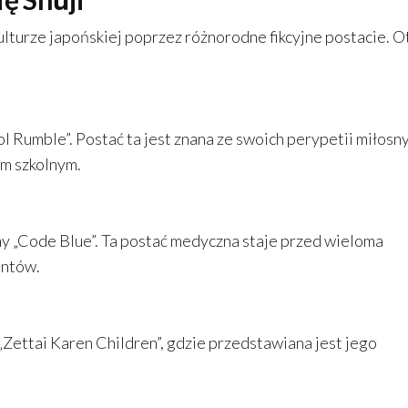
ulturze japońskiej poprzez różnorodne fikcyjne postacie. O
ol Rumble”. Postać ta jest znana ze swoich perypetii miłosn
em szkolnym.
y „Code Blue”. Ta postać medyczna staje przed wieloma
entów.
 „Zettai Karen Children”, gdzie przedstawiana jest jego