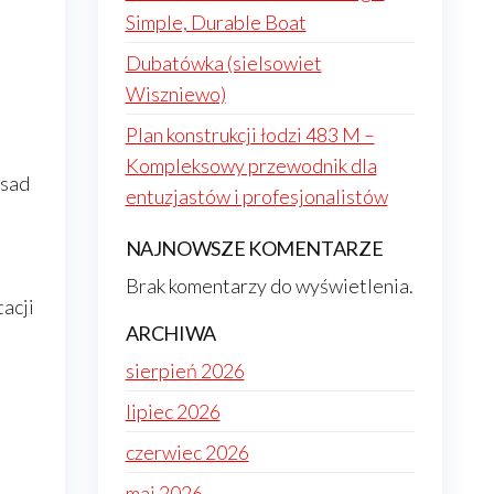
Simple, Durable Boat
Dubatówka (sielsowiet
Wiszniewo)
Plan konstrukcji łodzi 483 M –
Kompleksowy przewodnik dla
asad
entuzjastów i profesjonalistów
NAJNOWSZE KOMENTARZE
Brak komentarzy do wyświetlenia.
acji
ARCHIWA
sierpień 2026
lipiec 2026
czerwiec 2026
maj 2026