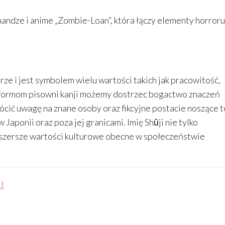
andze i anime „Zombie-Loan”, która łączy elementy horroru
urze i jest symbolem wielu wartości takich jak pracowitość,
 formom pisowni kanji możemy dostrzec bogactwo znaczeń
ócić uwagę na znane osoby oraz fikcyjne postacie noszące t
 Japonii oraz poza jej granicami. Imię Shūji nie tylko
 szersze wartości kulturowe obecne w społeczeństwie
)
.