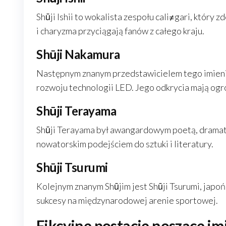
Shūji Ishii to wokalista zespołu cali≠gari, który 
i charyzma przyciągają fanów z całego kraju.
Shūji Nakamura
Następnym znanym przedstawicielem tego imienia j
rozwoju technologii LED. Jego odkrycia mają og
Shūji Terayama
Shūji Terayama był awangardowym poetą, dramatu
nowatorskim podejściem do sztuki i literatury.
Shūji Tsurumi
Kolejnym znanym Shūjim jest Shūji Tsurumi, japońs
sukcesy na międzynarodowej arenie sportowej.
Fikcyjne postacie noszące im