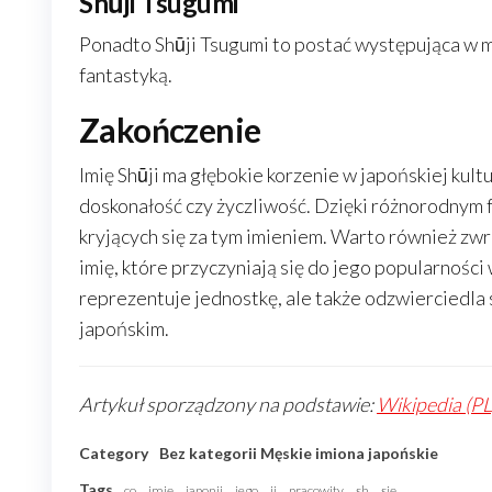
Shūji Tsugumi
Ponadto Shūji Tsugumi to postać występująca w m
fantastyką.
Zakończenie
Imię Shūji ma głębokie korzenie w japońskiej kult
doskonałość czy życzliwość. Dzięki różnorodnym
kryjących się za tym imieniem. Warto również zwr
imię, które przyczyniają się do jego popularności w
reprezentuje jednostkę, ale także odzwierciedla
japońskim.
Artykuł sporządzony na podstawie:
Wikipedia (PL
Category
Bez kategorii
Męskie imiona japońskie
Tags
co
imię
japonii
jego
ji
pracowity
sh
się