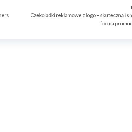
ners
Czekoladki reklamowe z logo – skuteczna i s
forma promoc