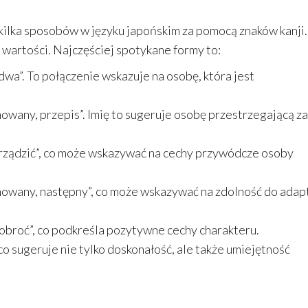
ka sposobów w języku japońskim za pomocą znaków kanji.
 wartości. Najczęściej spotykane formy to:
wa”. To połączenie wskazuje na osobę, która jest
owany, przepis”. Imię to sugeruje osobę przestrzegającą z
rządzić”, co może wskazywać na cechy przywódcze osoby
nowany, następny”, co może wskazywać na zdolność do adapt
obroć”, co podkreśla pozytywne cechy charakteru.
 co sugeruje nie tylko doskonałość, ale także umiejętność