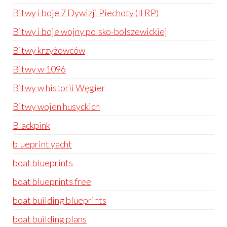
Bitwy i boje 7 Dywizji Piechoty (II RP)
Bitwy i boje wojny polsko-bolszewickiej
Bitwy krzyżowców
Bitwy w 1096
Bitwy w historii Węgier
Bitwy wojen husyckich
Blackpink
blueprint yacht
boat blueprints
boat blueprints free
boat building blueprints
boat building plans