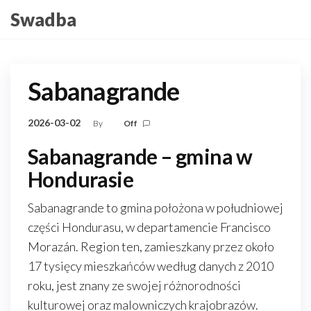
Skip
Swadba
to
the
content
Sabanagrande
2026-03-02
By
Off
Sabanagrande – gmina w
Hondurasie
Sabanagrande to gmina położona w południowej
części Hondurasu, w departamencie Francisco
Morazán. Region ten, zamieszkany przez około
17 tysięcy mieszkańców według danych z 2010
roku, jest znany ze swojej różnorodności
kulturowej oraz malowniczych krajobrazów.