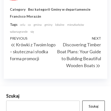
Category
Bez kategorii
Gminy w departamencie
Francisco Morazán
Tags
celu
co
gmina
gminy
lokalne
mieszkańców
sabanagrande
się
Nawigacja
Previous
PREVIOUS
NEXT
Next
Krówki z Twoim logo
Discovering Timber
wpisu
Post
Post
– skuteczna i słodka
Boat Plans: Your Guide
forma promocji
to Building Beautiful
Wooden Boats
Szukaj
Szukaj