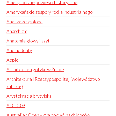
Amerykańskie powieści historyczne
Amerykańskie zespoły rocka industrialnego
Analiza zespolona
Anarchizm
Anatomia głowy i szyi
Anomodonty
Apple
Architektura gotyku w Żninie
Architektura I Rzeczypospolitej (województwo
kaliskie)
Arystokracja brytyjska
ATC-C09
Australian Open – gra podwójna chłopców