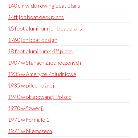
140 cm wide rowing boat plans
14ft jon boat deck plans
15 foot aluminum jon boat plans
1760 jon boat design
18 foot aluminum skiff plans
1907 w Stanach Zjednoczonych
1935 w Ameryce Południowej
1935 w piłce nożnej
1940 w okupowanej Polsce
1970 w Szwecji
1971 w Formule 1
1971 w Niemczech