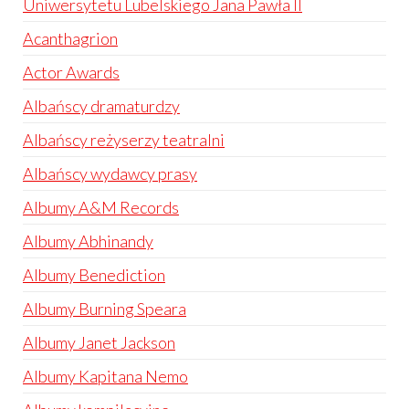
Uniwersytetu Lubelskiego Jana Pawła II
Acanthagrion
Actor Awards
Albańscy dramaturdzy
Albańscy reżyserzy teatralni
Albańscy wydawcy prasy
Albumy A&M Records
Albumy Abhinandy
Albumy Benediction
Albumy Burning Speara
Albumy Janet Jackson
Albumy Kapitana Nemo