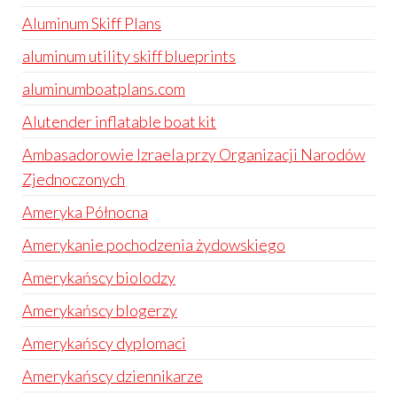
Aluminum Skiff Plans
aluminum utility skiff blueprints
aluminumboatplans.com
Alutender inflatable boat kit
Ambasadorowie Izraela przy Organizacji Narodów
Zjednoczonych
Ameryka Północna
Amerykanie pochodzenia żydowskiego
Amerykańscy biolodzy
Amerykańscy blogerzy
Amerykańscy dyplomaci
Amerykańscy dziennikarze