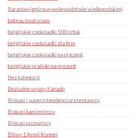
Baranów (gmina w województwie wielkopolskim)
bateau boat plans
belgijskie czekoladki 500 sztuk
belgijskie czekoladki dla firm
belgijskie czekoladki na prezent
belgijskie pralinki na prezent
Bez kategorii
Bezludne wyspy Kanady
Biskupi i superintendenci protestanccy
Biskupi kamienieccy
Biskupi poznańscy
Bitwy 1 Armii Konnej