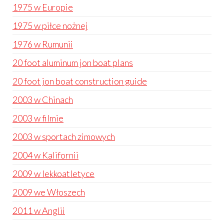
1975 w Europie
1975 w piłce nożnej
1976 w Rumunii
20 foot aluminum jon boat plans
20 foot jon boat construction guide
2003 w Chinach
2003 w filmie
2003 w sportach zimowych
2004 w Kalifornii
2009 w lekkoatletyce
2009 we Włoszech
2011 w Anglii