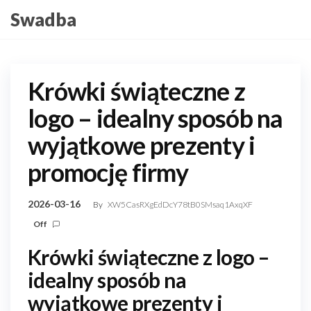
Skip
Swadba
to
the
content
Krówki świąteczne z
logo – idealny sposób na
wyjątkowe prezenty i
promocję firmy
2026-03-16
By
XW5CasRXgEdDcY78tB0SMsaq1AxqXF
Off
Krówki świąteczne z logo –
idealny sposób na
wyjątkowe prezenty i