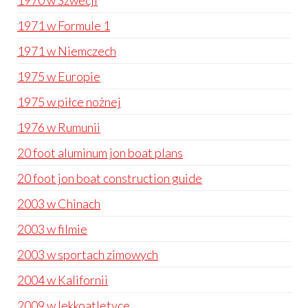
1970 w Szwecji
1971 w Formule 1
1971 w Niemczech
1975 w Europie
1975 w piłce nożnej
1976 w Rumunii
20 foot aluminum jon boat plans
20 foot jon boat construction guide
2003 w Chinach
2003 w filmie
2003 w sportach zimowych
2004 w Kalifornii
2009 w lekkoatletyce