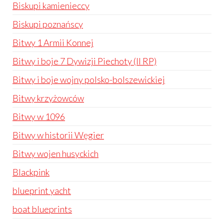
Biskupi kamienieccy
Biskupi poznańscy
Bitwy 1 Armii Konnej
Bitwy i boje 7 Dywizji Piechoty (II RP)
Bitwy i boje wojny polsko-bolszewickiej
Bitwy krzyżowców
Bitwy w 1096
Bitwy w historii Węgier
Bitwy wojen husyckich
Blackpink
blueprint yacht
boat blueprints