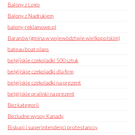
Balony z Logo
Balony z Nadrukiem
balony-reklamowe.pl
Baranów (gmina w województwie wielkopolskim)
bateau boat plans
belgijskie czekoladki 500 sztuk
belgijskie czekoladki dla firm
belgijskie czekoladki na prezent
belgijskie pralinki na prezent
Bez kategorii
Bezludne wyspy Kanady
Biskupi i superintendenci protestanccy