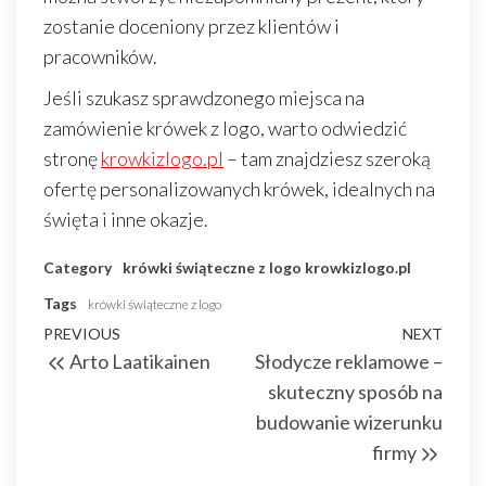
zostanie doceniony przez klientów i
pracowników.
Jeśli szukasz sprawdzonego miejsca na
zamówienie krówek z logo, warto odwiedzić
stronę
krowkizlogo.pl
– tam znajdziesz szeroką
ofertę personalizowanych krówek, idealnych na
święta i inne okazje.
Category
krówki świąteczne z logo
krowkizlogo.pl
Tags
krówki świąteczne z logo
Nawigacja
Previous
PREVIOUS
NEXT
Next
Arto Laatikainen
Słodycze reklamowe –
wpisu
Post
Post
skuteczny sposób na
budowanie wizerunku
firmy