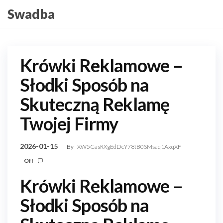
Skip
Swadba
to
the
content
Krówki Reklamowe –
Słodki Sposób na
Skuteczną Reklamę
Twojej Firmy
2026-01-15
By
XW5CasRXgEdDcY78tB0SMsaq1AxqXF
Off
Krówki Reklamowe –
Słodki Sposób na