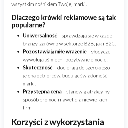
wszystkim nośnikiem Twojej marki.
Dlaczego krówki reklamowe są tak
popularne?
Uniwersalność
– sprawdzają się w każdej
branży, zarówno w sektorze B2B, jak i B2C.
Pozostawiają miłe wrażenie
– słodycze
wywołują uśmiech i pozytywne emocje.
Skuteczność
– docierają do szerokiego
grona odbiorców, budując świadomość
marki.
Przystępna cena
– stanowią atrakcyjny
sposób promocji nawet dla niewielkich
firm.
Korzyści z wykorzystania