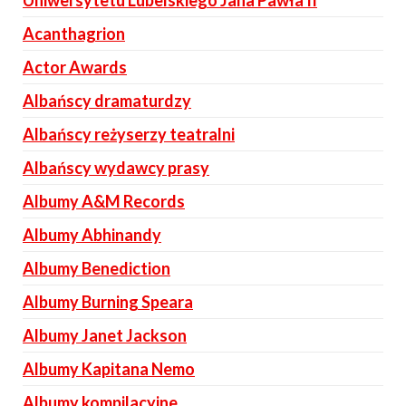
Uniwersytetu Lubelskiego Jana Pawła II
Acanthagrion
Actor Awards
Albańscy dramaturdzy
Albańscy reżyserzy teatralni
Albańscy wydawcy prasy
Albumy A&M Records
Albumy Abhinandy
Albumy Benediction
Albumy Burning Speara
Albumy Janet Jackson
Albumy Kapitana Nemo
Albumy kompilacyjne