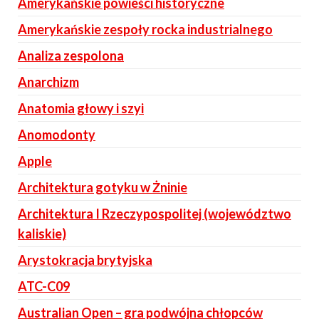
Amerykańskie powieści historyczne
Amerykańskie zespoły rocka industrialnego
Analiza zespolona
Anarchizm
Anatomia głowy i szyi
Anomodonty
Apple
Architektura gotyku w Żninie
Architektura I Rzeczypospolitej (województwo
kaliskie)
Arystokracja brytyjska
ATC-C09
Australian Open – gra podwójna chłopców