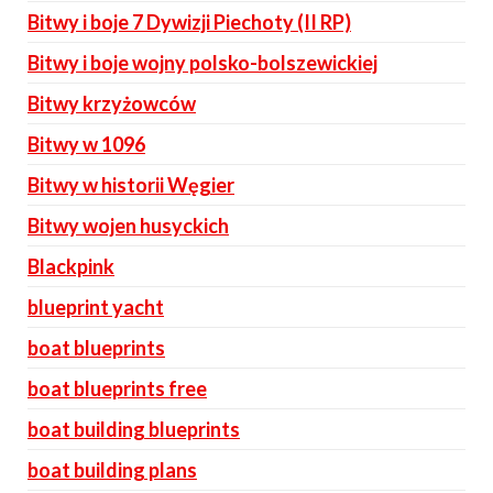
Bitwy i boje 7 Dywizji Piechoty (II RP)
Bitwy i boje wojny polsko-bolszewickiej
Bitwy krzyżowców
Bitwy w 1096
Bitwy w historii Węgier
Bitwy wojen husyckich
Blackpink
blueprint yacht
boat blueprints
boat blueprints free
boat building blueprints
boat building plans