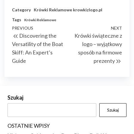
Category
Krówki Reklamowe
krowkizlogo.pl
Tags
Krówki Reklamowe
Nawigacja
Previous
PREVIOUS
NEXT
Next
Discovering the
Krówki świąteczne z
wpisu
Post
Post
Versatility of the Boat
logo – wyjątkowy
Skiff: An Expert’s
sposób na firmowe
Guide
prezenty
Szukaj
Szukaj
OSTATNIE WPISY