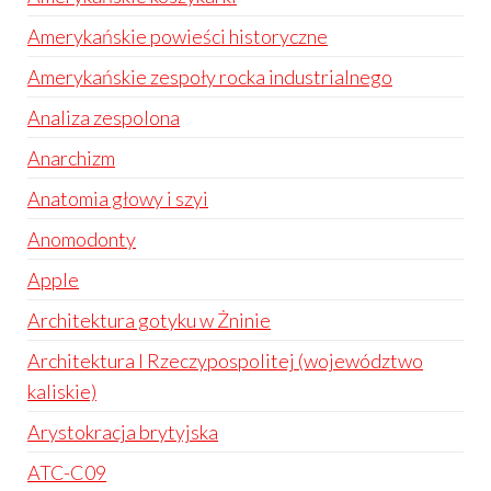
Amerykańskie powieści historyczne
Amerykańskie zespoły rocka industrialnego
Analiza zespolona
Anarchizm
Anatomia głowy i szyi
Anomodonty
Apple
Architektura gotyku w Żninie
Architektura I Rzeczypospolitej (województwo
kaliskie)
Arystokracja brytyjska
ATC-C09