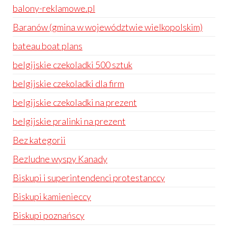
balony-reklamowe.pl
Baranów (gmina w województwie wielkopolskim)
bateau boat plans
belgijskie czekoladki 500 sztuk
belgijskie czekoladki dla firm
belgijskie czekoladki na prezent
belgijskie pralinki na prezent
Bez kategorii
Bezludne wyspy Kanady
Biskupi i superintendenci protestanccy
Biskupi kamienieccy
Biskupi poznańscy