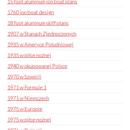
15 foot aluminum jon boat plans
1760 jon boat design
18 foot aluminum skiff plans
1907 w Stanach Zjednoczonych
1935 w Ameryce Południowej
1935 w piłce nożnej
1940 w okupowanej Polsce
1970 w Szwecji
1971 w Formule 1
1971 w Niemczech
1975 w Europie
1975 w piłce nożnej