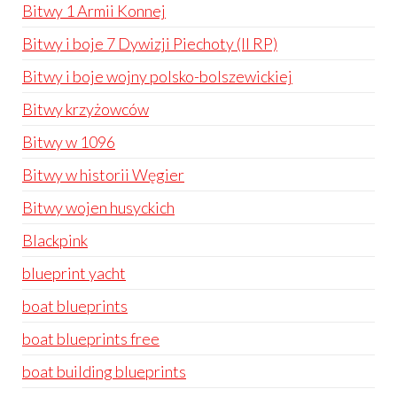
Bitwy 1 Armii Konnej
Bitwy i boje 7 Dywizji Piechoty (II RP)
Bitwy i boje wojny polsko-bolszewickiej
Bitwy krzyżowców
Bitwy w 1096
Bitwy w historii Węgier
Bitwy wojen husyckich
Blackpink
blueprint yacht
boat blueprints
boat blueprints free
boat building blueprints