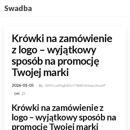
Skip
Swadba
to
the
content
Krówki na zamówienie
z logo – wyjątkowy
sposób na promocję
Twojej marki
2026-01-05
By
XW5CasRXgEdDcY78tB0SMsaq1AxqXF
Off
Krówki na zamówienie z
logo – wyjątkowy sposób na
promocję Twojej marki