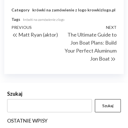
Category
krówki na zamówienie z logo
krowkizlogo.pl
Tags
krówki na zamówienie z logo
Nawigacja
Previous
PREVIOUS
NEXT
Next
Matt Ryan (aktor)
The Ultimate Guide to
wpisu
Post
Post
Jon Boat Plans: Build
Your Perfect Aluminum
Jon Boat
Szukaj
Szukaj
OSTATNIE WPISY