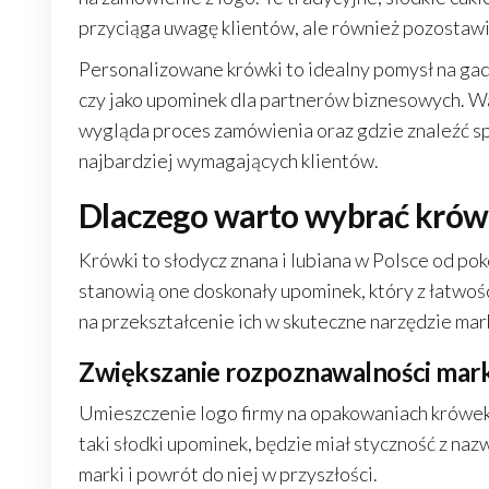
przyciąga uwagę klientów, ale również pozostaw
Personalizowane krówki to idealny pomysł na ga
czy jako upominek dla partnerów biznesowych. Wa
wygląda proces zamówienia oraz gdzie znaleźć s
najbardziej wymagających klientów.
Dlaczego warto wybrać krówk
Krówki to słodycz znana i lubiana w Polsce od pok
stanowią one doskonały upominek, który z łatwoś
na przekształcenie ich w skuteczne narzędzie ma
Zwiększanie rozpoznawalności mark
Umieszczenie logo firmy na opakowaniach krówe
taki słodki upominek, będzie miał styczność z naz
marki i powrót do niej w przyszłości.