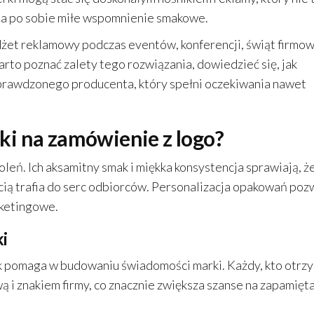
ia po sobie miłe wspomnienie smakowe.
dżet reklamowy podczas eventów, konferencji, świąt firmo
rto poznać zalety tego rozwiązania, dowiedzieć się, jak
prawdzonego producenta, który spełni oczekiwania nawet
i na zamówienie z logo?
oleń. Ich aksamitny smak i miękka konsystencja sprawiają, ż
cią trafia do serc odbiorców. Personalizacja opakowań poz
rketingowe.
i
k pomaga w budowaniu świadomości marki. Każdy, kto otrz
wą i znakiem firmy, co znacznie zwiększa szanse na zapamięt