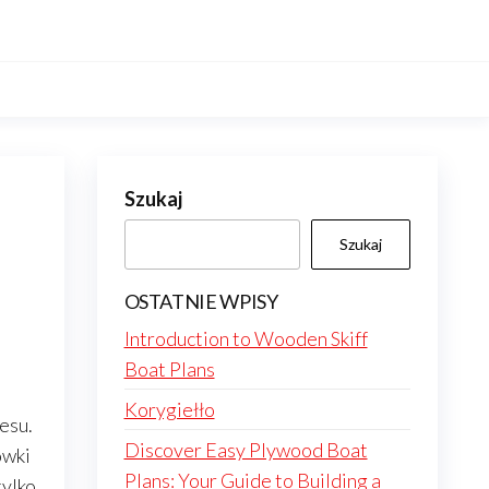
Szukaj
Szukaj
OSTATNIE WPISY
Introduction to Wooden Skiff
Boat Plans
Korygiełło
esu.
Discover Easy Plywood Boat
ówki
Plans: Your Guide to Building a
tylko