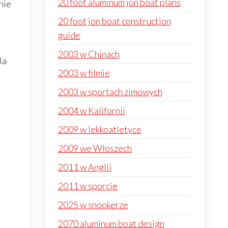
20 foot aluminum jon boat plans
nie
20 foot jon boat construction
guide
2003 w Chinach
la
2003 w filmie
2003 w sportach zimowych
2004 w Kalifornii
2009 w lekkoatletyce
2009 we Włoszech
2011 w Anglii
2011 w sporcie
2025 w snookerze
2070 aluminum boat design