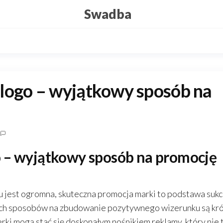
Swadba
 logo – wyjątkowy sposób na
o – wyjątkowy sposób na promocję
ku jest ogromna, skuteczna promocja marki to podstawa sukc
nych sposobów na zbudowanie pozytywnego wizerunku są kr
erki mogą stać się doskonałym nośnikiem reklamy, który nie 