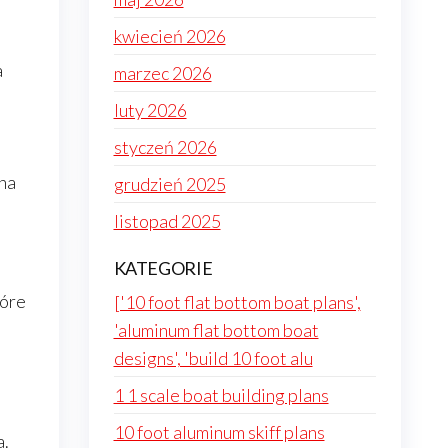
kwiecień 2026
a
marzec 2026
luty 2026
styczeń 2026
 na
grudzień 2025
listopad 2025
KATEGORIE
tóre
['10 foot flat bottom boat plans',
'aluminum flat bottom boat
designs', 'build 10 foot alu
1 1 scale boat building plans
10 foot aluminum skiff plans
a.