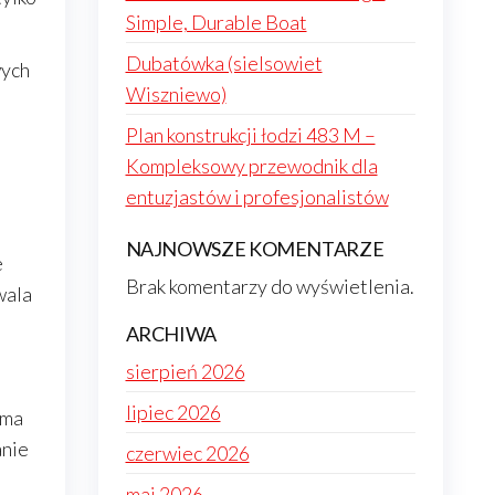
Simple, Durable Boat
Dubatówka (sielsowiet
wych
Wiszniewo)
Plan konstrukcji łodzi 483 M –
Kompleksowy przewodnik dla
entuzjastów i profesjonalistów
NAJNOWSZE KOMENTARZE
e
Brak komentarzy do wyświetlenia.
wala
ARCHIWA
sierpień 2026
lipiec 2026
yma
anie
czerwiec 2026
maj 2026