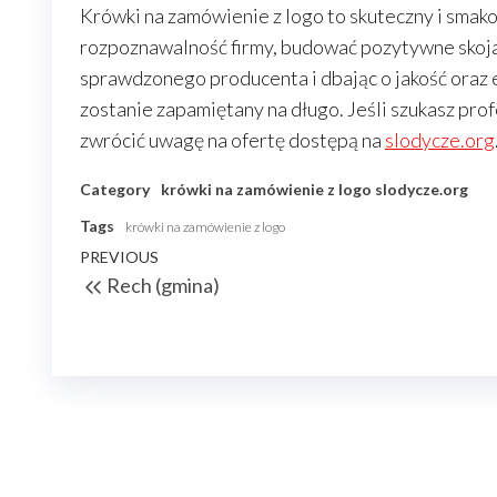
Krówki na zamówienie z logo to skuteczny i smak
rozpoznawalność firmy, budować pozytywne skojar
sprawdzonego producenta i dbając o jakość oraz
zostanie zapamiętany na długo. Jeśli szukasz pro
zwrócić uwagę na ofertę dostępą na
slodycze.org
Category
krówki na zamówienie z logo
slodycze.org
Tags
krówki na zamówienie z logo
Nawigacja
Previous
PREVIOUS
Rech (gmina)
wpisu
Post