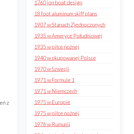
1760 jon boat design
18 foot aluminum skiff plans
1907 w Stanach Zjednoczonych
1935 w Ameryce Południowej
1935 w piłce nożnej
1940 w okupowanej Polsce
1970 w Szwecji
1971 w Formule 1
1971 w Niemczech
1975 w Europie
eń z
1975 w piłce nożnej
1976 w Rumunii