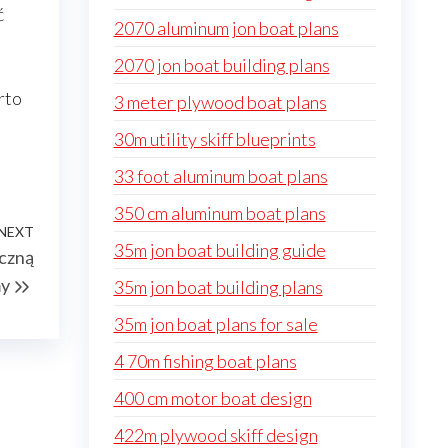
ć
2070 aluminum jon boat plans
2070 jon boat building plans
rto
3 meter plywood boat plans
30m utility skiff blueprints
33 foot aluminum boat plans
350 cm aluminum boat plans
NEXT
Next
35m jon boat building guide
czną
Post
my
35m jon boat building plans
35m jon boat plans for sale
4 70m fishing boat plans
400 cm motor boat design
422m plywood skiff design