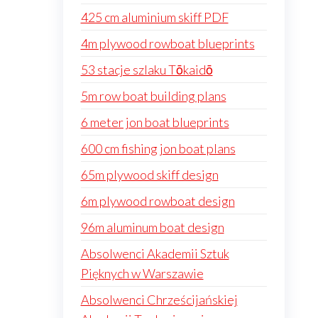
425 cm aluminium skiff PDF
4m plywood rowboat blueprints
53 stacje szlaku Tōkaidō
5m row boat building plans
6 meter jon boat blueprints
600 cm fishing jon boat plans
65m plywood skiff design
6m plywood rowboat design
96m aluminum boat design
Absolwenci Akademii Sztuk
Pięknych w Warszawie
Absolwenci Chrześcijańskiej