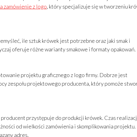
na zamówienie z logo
, który specjalizuje się w tworzeniu kr
yśleć, ile sztuk krówek jest potrzebne oraz jaki smak i
yczaj oferuje różne warianty smakowe i formaty opakowań.
owanie projektu graficznego z logo firmy. Dobrze jest
omocy zespołu projektowego producenta, który pomoże stwo
 producent przystępuje do produkcji krówek. Czas realizacj
leżności od wielkości zamówienia i skomplikowania projektu.
azany adres.