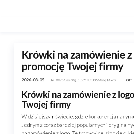
Skip
to
the
content
Krówki na zamówienie z
promocję Twojej firmy
2026-03-05
By
XW5CasRXgEdDcY78tB0SMsaq1AxqXF
Off
Krówki na zamówienie z log
Twojej firmy
W dzisiejszym świecie, gdzie konkurencja na ryn
Jednym z coraz bardziej popularnych i oryginal
na zamówienie z logo. Te tradycyjne, słodkie cuki