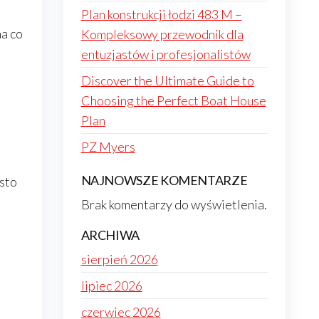
Plan konstrukcji łodzi 483 M –
na co
Kompleksowy przewodnik dla
entuzjastów i profesjonalistów
Discover the Ultimate Guide to
Choosing the Perfect Boat House
Plan
PZ Myers
NAJNOWSZE KOMENTARZE
ęsto
Brak komentarzy do wyświetlenia.
ARCHIWA
sierpień 2026
lipiec 2026
czerwiec 2026