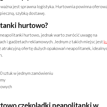
o ważna jest sprawna logistyka. Hurtownia powinna oferow
pieczną, szybką dostawę.
itanki hurtowo?
ć neapolitanki hurtowo, jednak warto zwrócić uwagę na
zach i gadżetach reklamowych. Jednym z takich miejsc jest
k
sz atrakcyjną ofertę dużych opakowań neapolitanek, idealny
h.
50 sztuk w jednym zamówieniu
rmy
towych
towo czekoladki neapolitanki w