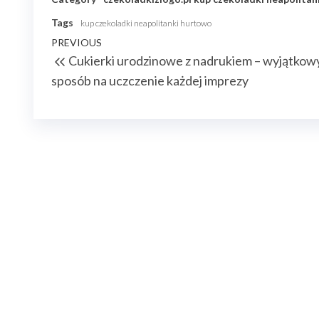
Tags
kup czekoladki neapolitanki hurtowo
Nawigacja
Previous
PREVIOUS
Cukierki urodzinowe z nadrukiem – wyjątkow
wpisu
Post
sposób na uczczenie każdej imprezy