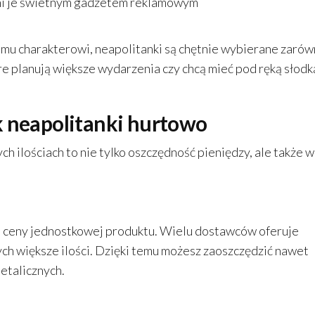
yni je świetnym gadżetem reklamowym
emu charakterowi, neapolitanki są chętnie wybierane zaró
re planują większe wydarzenia czy chcą mieć pod ręką słodk
k neapolitanki hurtowo
h ilościach to nie tylko oszczędność pieniędzy, ale także w
 ceny jednostkowej produktu. Wielu dostawców oferuje
ych większe ilości. Dzięki temu możesz zaoszczędzić nawet
etalicznych.