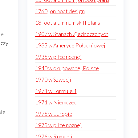
1760 jon boat design
18 foot aluminum skiff plans
1907 w Stanach Zjednoczonych
je
 czy
1935 w Ameryce Południowej
1935 w piłce nożnej
1940 w okupowanej Polsce
1970 w Szwecji
1971 w Formule 1
1971 w Niemczech
ele
1975 w Europie
1975 w piłce nożnej
1976 w Rumunii