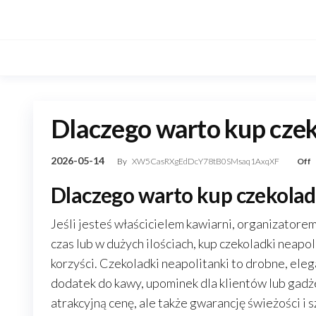
Skip
to
the
content
Dlaczego warto kup czek
2026-05-14
By
XW5CasRXgEdDcY78tB0SMsaq1AxqXF
Off
Dlaczego warto kup czekolad
Jeśli jesteś właścicielem kawiarni, organizatorem
czas lub w dużych ilościach, kup czekoladki neapo
korzyści. Czekoladki neapolitanki to drobne, ele
dodatek do kawy, upominek dla klientów lub gadże
atrakcyjną cenę, ale także gwarancję świeżości 