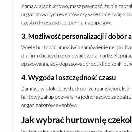
Zamawiając hurtowo, masz pewność, że nie zabra
organizowanych eventów czy w sezonie zwiększon
często droższego uzupełniania zapasów.
3. Możliwość personalizacji i dobór
Wiele hurtowni umożliwia zamówienie neapolitan
dla firm chcących promować swoją markę. Kupując 
opakowania, aby dopasować produkt do konkretn
4. Wygoda i oszczędność czasu
Zamiast wielokrotnych, drobnych zamówień, któ
hurtowy zakup pozwala na jednorazowe zaopatrzeni
organizatorów eventów.
Jak wybrać hurtownię czekol
Wybór odpowiedniego dostawcy to klucz do udane