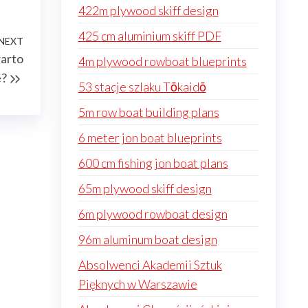
422m plywood skiff design
425 cm aluminium skiff PDF
NEXT
Next
warto
4m plywood rowboat blueprints
Post
e?
53 stacje szlaku Tōkaidō
5m row boat building plans
6 meter jon boat blueprints
600 cm fishing jon boat plans
65m plywood skiff design
6m plywood rowboat design
96m aluminum boat design
Absolwenci Akademii Sztuk
Pięknych w Warszawie