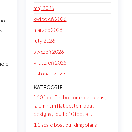
maj 2026
kwiecień 2026
wno
ą
marzec 2026
luty 2026
styczeń 2026
grudzień 2025
iele
listopad 2025
KATEGORIE
['10 foot flat bottom boat plans',
'aluminum flat bottom boat
designs', 'build 10 foot alu
1 1 scale boat building plans