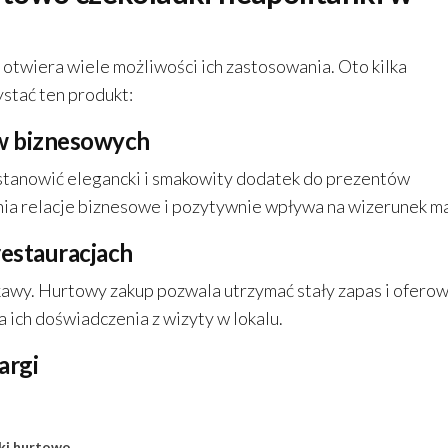
 otwiera wiele możliwości ich zastosowania. Oto kilka
stać ten produkt:
ów biznesowych
 stanowić elegancki i smakowity dodatek do prezentów
ia relacje biznesowe i pozytywnie wpływa na wizerunek ma
restauracjach
 kawy. Hurtowy zakup pozwala utrzymać stały zapas i ofero
a ich doświadczenia z wizyty w lokalu.
argi
nki hurtowo