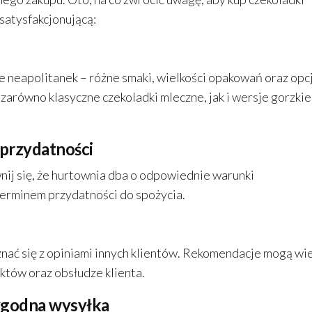
satysfakcjonującą:
 neapolitanek – różne smaki, wielkości opakowań oraz opc
zarówno klasyczne czekoladki mleczne, jak i wersje gorzkie
 przydatności
ij się, że hurtownia dba o odpowiednie warunki
terminem przydatności do spożycia.
ać się z opiniami innych klientów. Rekomendacje mogą wi
któw oraz obsłudze klienta.
wygodna wysyłka