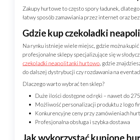
Zakupy hurtowe to często spory ładunek, dlateg
łatwy sposób zamawiania przez internet oraz bez
Gdzie kup czekoladki neapol
Na rynku istnieje wiele miejsc, gdzie można kupi
profesjonalne sklepy specjalizujące się w słodyc
czekoladki neapolitanki hurtowo
, gdzie znajdzie
do dalszej dystrybucji czy rozdawania na eventac
Dlaczego warto wybrać ten sklep?
Duże ilości dostępne od ręki – nawet do 27
Możliwość personalizacji produktu z logo fi
Konkurencyjne ceny przy zamówieniach hur
Profesjonalna obsługa i szybka dostawa
Jak wykorzystać kupione hur