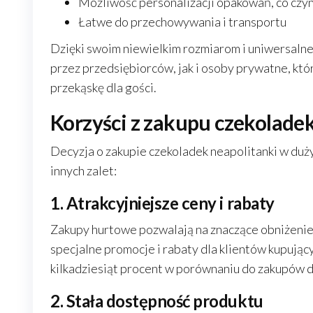
Możliwość personalizacji opakowań, co cz
Łatwe do przechowywania i transportu
Dzięki swoim niewielkim rozmiarom i uniwersaln
przez przedsiębiorców, jak i osoby prywatne, któ
przekąskę dla gości.
Korzyści z zakupu czekolade
Decyzja o zakupie czekoladek neapolitanki w dużyc
innych zalet:
1. Atrakcyjniejsze ceny i rabaty
Zakupy hurtowe pozwalają na znaczące obniżenie
specjalne promocje i rabaty dla klientów kupując
kilkadziesiąt procent w porównaniu do zakupów d
2. Stała dostępność produktu