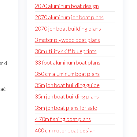
2070 aluminum boat design
2070 aluminum jon boat plans
2070 jon boat building plans
3 meter plywood boat plans
30m utility skiff blueprints
33 foot aluminum boat plans
rki.
350 cm aluminum boat plans
35m jon boat building guide
wać
35m jon boat building plans
35m jon boat plans for sale
4 70m fishing boat plans
400 cm motor boat design