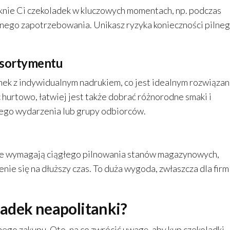
knie Ci czekoladek w kluczowych momentach, np. podczas
ego zapotrzebowania. Unikasz ryzyka konieczności pilneg
 asortymentu
ek z indywidualnym nadrukiem, co jest idealnym rozwiąza
hurtowo, łatwiej jest także dobrać różnorodne smaki i
ego wydarzenia lub grupy odbiorców.
re wymagają ciągłego pilnowania stanów magazynowych,
e się na dłuższy czas. To duża wygoda, zwłaszcza dla firm 
adek neapolitanki?
go zakupu. Oto, na co zwrócić uwagę, aby kup czekoladki