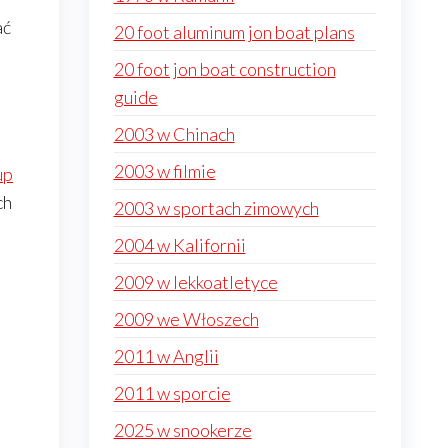
ać
20 foot aluminum jon boat plans
20 foot jon boat construction
guide
2003 w Chinach
2003 w filmie
up
ch
2003 w sportach zimowych
2004 w Kalifornii
2009 w lekkoatletyce
2009 we Włoszech
2011 w Anglii
2011 w sporcie
2025 w snookerze