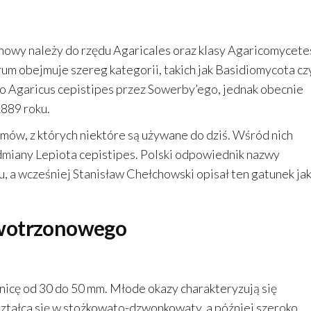
onowy należy do rzędu Agaricales oraz klasy Agaricomycete
m obejmuje szereg kategorii, takich jak Basidiomycota cz
ko Agaricus cepistipes przez Sowerby’ego, jednak obecnie
1889 roku.
ów, z których niektóre są używane do dziś. Wśród nich
 odmiany Lepiota cepistipes. Polski odpowiednik nazwy
a wcześniej Stanisław Chełchowski opisał ten gatunek ja
owotrzonowego
cę od 30 do 50 mm. Młode okazy charakteryzują się
ztałca się w stożkowato-dzwonkowaty, a później szeroko