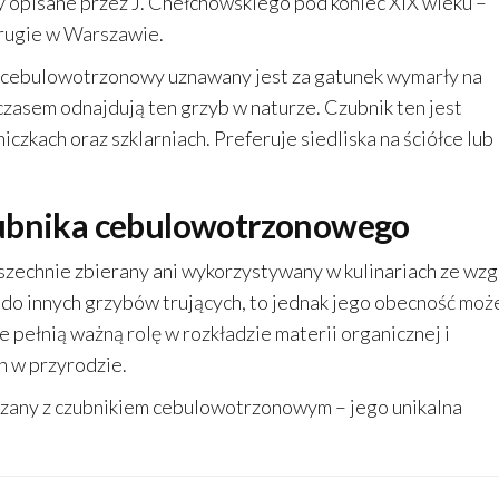
y opisane przez J. Chełchowskiego pod koniec XIX wieku –
rugie w Warszawie.
cebulowotrzonowy uznawany jest za gatunek wymarły na
czasem odnajdują ten grzyb w naturze. Czubnik ten jest
zkach oraz szklarniach. Preferuje siedliska na ściółce lub
zubnika cebulowotrzonowego
zechnie zbierany ani wykorzystywany w kulinariach ze wzg
do innych grzybów trujących, to jednak jego obecność moż
 pełnią ważną rolę w rozkładzie materii organicznej i
h w przyrodzie.
zany z czubnikiem cebulowotrzonowym – jego unikalna