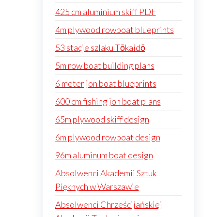
425 cm aluminium skiff PDF
4m plywood rowboat blueprints
53 stacje szlaku Tōkaidō
5m row boat building plans
6 meter jon boat blueprints
600 cm fishing jon boat plans
65m plywood skiff design
6m plywood rowboat design
96m aluminum boat design
Absolwenci Akademii Sztuk
Pięknych w Warszawie
Absolwenci Chrześcijańskiej