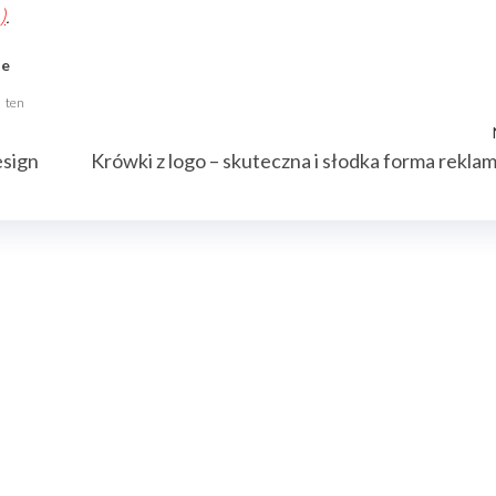
)
.
te
ten
esign
Krówki z logo – skuteczna i słodka forma rekla