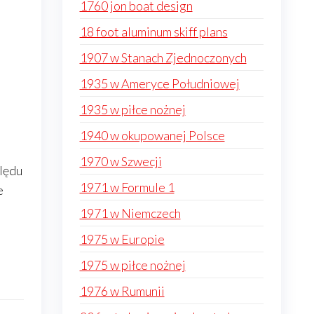
1760 jon boat design
18 foot aluminum skiff plans
1907 w Stanach Zjednoczonych
1935 w Ameryce Południowej
1935 w piłce nożnej
1940 w okupowanej Polsce
1970 w Szwecji
lędu
1971 w Formule 1
e
1971 w Niemczech
1975 w Europie
1975 w piłce nożnej
1976 w Rumunii