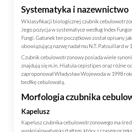
Systematyka i nazewnictwo
W klasyfikacji biologicznej czubnik cebulowotrz
Jego pozycja w systematyce według Index Fungoru
Fungi. Gatunek ten początkowo został opisany ja
obowiązującą nazwę nadał mu N.T. Patouillard w 
Czubnik cebulowotrzonowy posiada wiele synonim
znajdują się m.in. Hiatula cepistipes oraz różne
zaproponował Władysław Wojewoda w 1998 roku, 
bedłkę cebulowatą.
Morfologia czubnika cebul
Kapelusz
Kapelusz czubnika cebulowotrzonowego ma średni
wąskojajowatym kształtem, który z czasem przeks