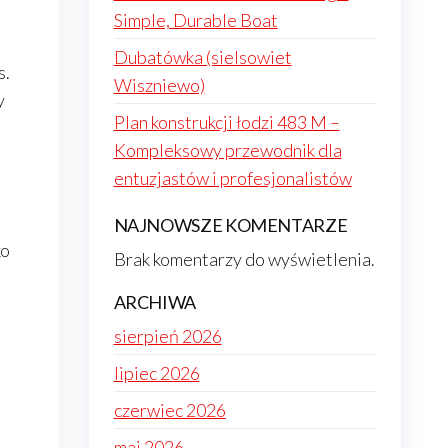
Simple, Durable Boat
Dubatówka (sielsowiet
s.
Wiszniewo)
y
Plan konstrukcji łodzi 483 M –
Kompleksowy przewodnik dla
entuzjastów i profesjonalistów
NAJNOWSZE KOMENTARZE
ko
Brak komentarzy do wyświetlenia.
ARCHIWA
sierpień 2026
lipiec 2026
czerwiec 2026
maj 2026