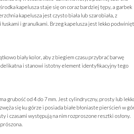
rodka kapelusza staje się on coraz bardziej tępy, a garbek
zchnia kapelusza jest czysto biała lub szarobiała, z
 łuskami i granulkami. Brzeg kapelusza jest lekko podwinięt
kowo biały kolor, aby z biegiem czasu przybrać barwę
 delikatna i stanowi istotny element identyfikacyjny tego
ma grubość od 4 do 7 mm. Jest cylindryczny, prosty lub lekk
 zwęża się ku górze i posiada białe błoniaste pierścień w gó
ty i czasami występują na nim rozproszone resztki osłony.
oprószona.