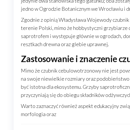
jedynie dwa stanowiska tego gatunku; oba został
jedno w Ogrodzie Botanicznym we Wrocławiu i d
Zgodnie z opinią Władysława Wojewody czubnik 
terenie Polski, mimo że hobbystyczni grzybiarze 
saprotrofem i występuje głównie w ogrodach, donic
resztkach drewna oraz glebie uprawnej.
Zastosowanie i znaczenie c
Mimo że czubnik cebulowotrzonowy nie jest pows
na swoje niewielkie rozmiary oraz podobieństwo 
być istotna dla ekosystemu. Grzyby saprotroficzne
przyczyniają się do obiegu składników odżywczyc
Warto zaznaczyć również aspekt edukacyjny zwią
morfologia oraz