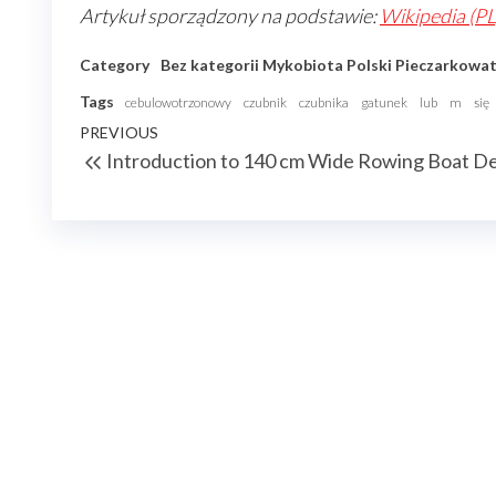
Artykuł sporządzony na podstawie:
Wikipedia (PL
Category
Bez kategorii
Mykobiota Polski
Pieczarkowa
Tags
cebulowotrzonowy
czubnik
czubnika
gatunek
lub
m
się
Nawigacja
Previous
PREVIOUS
Introduction to 140 cm Wide Rowing Boat D
wpisu
Post