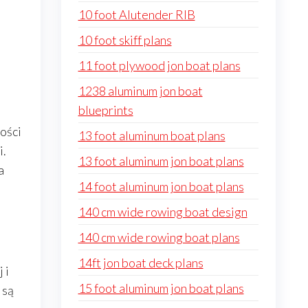
10 foot Alutender RIB
10 foot skiff plans
11 foot plywood jon boat plans
1238 aluminum jon boat
blueprints
ości
13 foot aluminum boat plans
i.
13 foot aluminum jon boat plans
a
14 foot aluminum jon boat plans
140 cm wide rowing boat design
140 cm wide rowing boat plans
14ft jon boat deck plans
 i
15 foot aluminum jon boat plans
 są