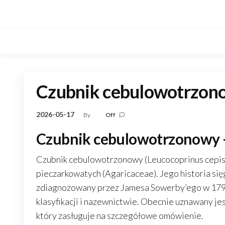
Skip
to
the
content
Czubnik cebulowotrzon
2026-05-17
By
Off
Czubnik cebulowotrzonowy –
Czubnik cebulowotrzonowy (Leucocoprinus cepist
pieczarkowatych (Agaricaceae). Jego historia sięg
zdiagnozowany przez Jamesa Sowerby’ego w 1795 
klasyfikacji i nazewnictwie. Obecnie uznawany jes
który zasługuje na szczegółowe omówienie.