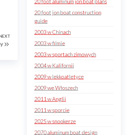
20 foot aluminum jon boat plans
20 foot jon boat construction
guide
2003 w Chinach
NEXT
Next
2003 w filmie
my
Post
2003 w sportach zimowych
2004 w Kalifornii
2009 w lekkoatletyce
2009 we Włoszech
2011 w Anglii
2011 w sporcie
2025 w snookerze
2070 aluminum boat design