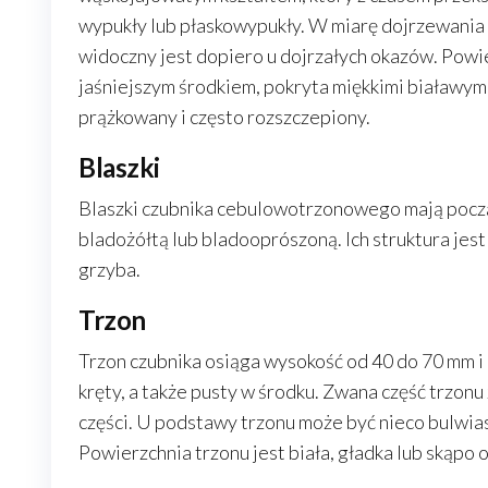
wypukły lub płaskowypukły. W miarę dojrzewania ś
widoczny jest dopiero u dojrzałych okazów. Powier
jaśniejszym środkiem, pokryta miękkimi białawymi
prążkowany i często rozszczepiony.
Blaszki
Blaszki czubnika cebulowotrzonowego mają począt
bladożółtą lub bladooprószoną. Ich struktura jest
grzyba.
Trzon
Trzon czubnika osiąga wysokość od 40 do 70 mm i 
kręty, a także pusty w środku. Zwana część trzonu
części. U podstawy trzonu może być nieco bulwias
Powierzchnia trzonu jest biała, gładka lub skąpo 