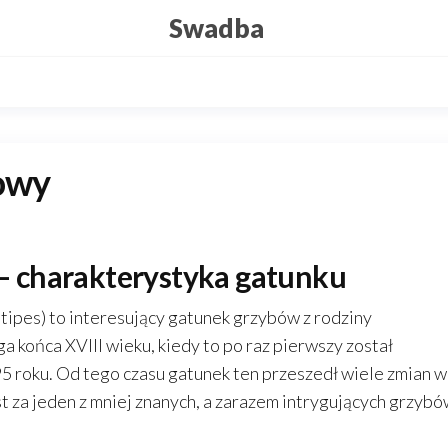
Swadba
owy
 charakterystyka gatunku
ipes) to interesujący gatunek grzybów z rodziny
a końca XVIII wieku, kiedy to po raz pierwszy został
roku. Od tego czasu gatunek ten przeszedł wiele zmian w
t za jeden z mniej znanych, a zarazem intrygujących grzybó