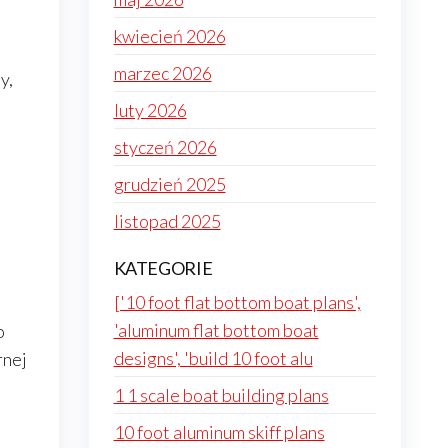
kwiecień 2026
marzec 2026
y,
luty 2026
styczeń 2026
grudzień 2025
listopad 2025
KATEGORIE
['10 foot flat bottom boat plans',
'aluminum flat bottom boat
o
designs', 'build 10 foot alu
rnej
1 1 scale boat building plans
10 foot aluminum skiff plans