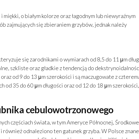
i miękki, o białym kolorze oraz łagodnym lub niewyraźnym
sób zajmujących się zbieraniem grzybów, jednak należy
ryzuje się zarodnikami o wymiarach od 8,5 do 11 μm dług
lne, szkliste oraz gładkie z tendencją do dekstrynoidalnośc
oraz od 9 do 13 μm szerokości i są maczugowate z czterem
h od 35 do 60 μm długości oraz od 12 do 18 μm szerokości,
zubnika cebulowotrzonowego
ch częściach świata, w tym Ameryce Północnej, Środkowej
i również odnaleziono ten gatunek grzyba. W Polsce znane