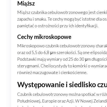
Miąższ
Miąższ czubnika cebulowotrzonowego jest cienki 
zapachu i smaku. Te cechy mogą być istotne dla o
pamiętać o ostrożności przy ich identyfikacji.
Cechy mikroskopowe
Mikroskopowo czubnik cebulowotrzonowy charakte
oraz od 5,5 do 6,8 μm szerokości. Są one elipsoida
Podstawki mają wymiary od 25 do 30 μm długości 
sterygmami. Cheilocystydy to komórki o wymiarac
również maczugowate i cienkościenne.
Występowanie i siedlisko c
Czubnik cebulowotrzonowy można spotkać w różny
Południowej, Europie oraz Azji. W Nowej Zelandi