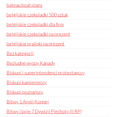
bateau boat plans
belgijskie czekoladki 500 sztuk
belgijskie czekoladki dla firm
belgijskie czekoladki na prezent
belgijskie pralinki na prezent
Bez kategorii
Bezludne wyspy Kanady
Biskupi i superintendenci protestanccy
Biskupi kamienieccy
Biskupi poznańscy
Bitwy 1 Armii Konnej
Bitwy i boje 7 Dywizji Piechoty (II RP)