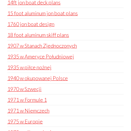
14ft jon boat deck plans
15 foot aluminum jon boat plans
1760 jon boat design
18 foot aluminum skiff plans
1907 w Stanach Zjednoczonych
1935 w Ameryce Południowej
1935 w piłce nożnej
1940 w okupowanej Polsce
1970 w Szwecji
1971 w Formule 1
1971 w Niemczech
1975 w Europie