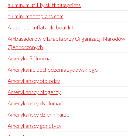
aluminum utility skiff blueprints
aluminumboatplans.com
Alutender inflatable boat kit
Ambasadorowie Izraela przy Organizacji Narodów
Zjednoczonych
Ameryka Północna
Amerykanie pochodzenia żydowskiego
Amerykańscy biolodzy
Amerykańscy blogerzy
Amerykańscy dyplomaci
Amerykańscy dziennikarze
Amerykańscy genetycy