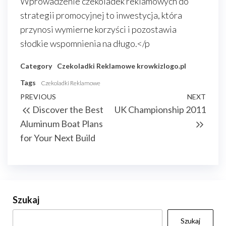
Wprowadzenie czekoladek reklamowych do
strategii promocyjnej to inwestycja, która
przynosi wymierne korzyści i pozostawia
słodkie wspomnienia na długo.</p
Category
Czekoladki Reklamowe
krowkizlogo.pl
Tags
Czekoladki Reklamowe
Nawigacja
Previous
PREVIOUS
NEXT
Next
Discover the Best
UK Championship 2011
wpisu
Post
Post
Aluminum Boat Plans
for Your Next Build
Szukaj
Szukaj