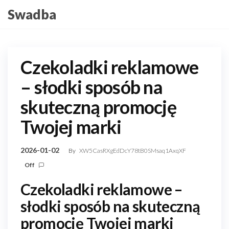
Skip
Swadba
to
the
content
Czekoladki reklamowe
– słodki sposób na
skuteczną promocję
Twojej marki
2026-01-02
By
XW5CasRXgEdDcY78tB0SMsaq1AxqXF
Off
Czekoladki reklamowe –
słodki sposób na skuteczną
promocję Twojej marki