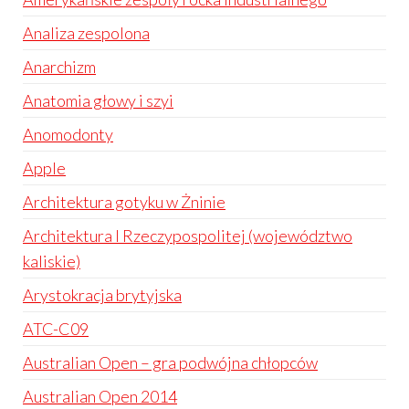
Analiza zespolona
Anarchizm
Anatomia głowy i szyi
Anomodonty
Apple
Architektura gotyku w Żninie
Architektura I Rzeczypospolitej (województwo
kaliskie)
Arystokracja brytyjska
ATC-C09
Australian Open – gra podwójna chłopców
Australian Open 2014