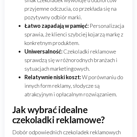
smak czekoladek wywołuje u odbiorców
przyjemne odczucia, co przekłada się na
pozytywny odbiór marki.
Łatwo zapadają w pamięć:
Personalizacja
sprawia, że klienci szybciej kojarzą markę z
konkretnym produktem.
Uniwersalność:
Czekoladki reklamowe
sprawdzą się w różnorodnych branżach i
sytuacjach marketingowych.
Relatywnie niski koszt:
W porównaniu do
innych form reklamy, słodycze są
atrakcyjnym i opłacalnym rozwiązaniem.
Jak wybrać idealne
czekoladki reklamowe?
Dobór odpowiednich czekoladek reklamowych