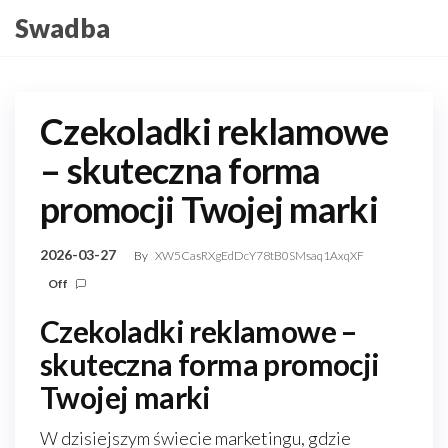
Skip
Swadba
to
the
content
Czekoladki reklamowe
– skuteczna forma
promocji Twojej marki
2026-03-27
By
XW5CasRXgEdDcY78tB0SMsaq1AxqXF
Off
Czekoladki reklamowe –
skuteczna forma promocji
Twojej marki
W dzisiejszym świecie marketingu, gdzie