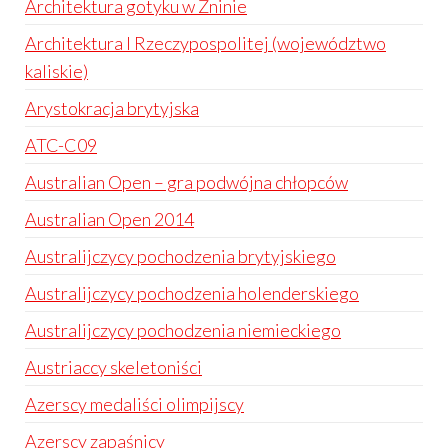
Architektura gotyku w Żninie
Architektura I Rzeczypospolitej (województwo
kaliskie)
Arystokracja brytyjska
ATC-C09
Australian Open – gra podwójna chłopców
Australian Open 2014
Australijczycy pochodzenia brytyjskiego
Australijczycy pochodzenia holenderskiego
Australijczycy pochodzenia niemieckiego
Austriaccy skeletoniści
Azerscy medaliści olimpijscy
Azerscy zapaśnicy