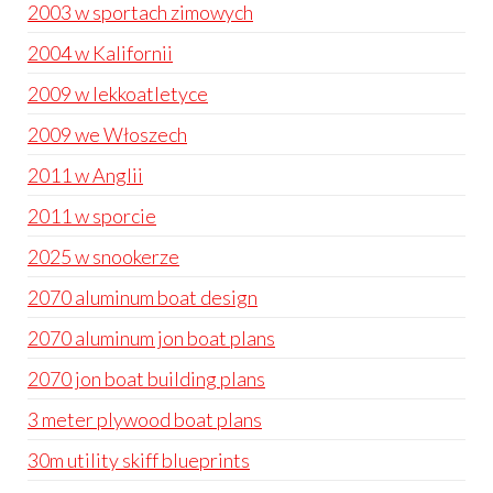
2003 w sportach zimowych
2004 w Kalifornii
2009 w lekkoatletyce
2009 we Włoszech
2011 w Anglii
2011 w sporcie
2025 w snookerze
2070 aluminum boat design
2070 aluminum jon boat plans
2070 jon boat building plans
3 meter plywood boat plans
30m utility skiff blueprints