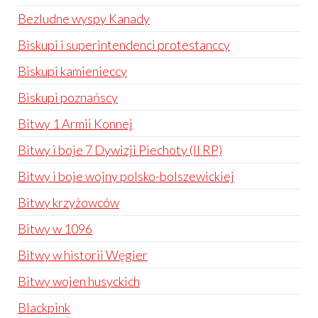
Bezludne wyspy Kanady
Biskupi i superintendenci protestanccy
Biskupi kamienieccy
Biskupi poznańscy
Bitwy 1 Armii Konnej
Bitwy i boje 7 Dywizji Piechoty (II RP)
Bitwy i boje wojny polsko-bolszewickiej
Bitwy krzyżowców
Bitwy w 1096
Bitwy w historii Węgier
Bitwy wojen husyckich
Blackpink