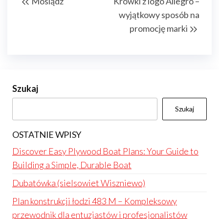
Mosiądz
Krówki z logo Allegro –
wpisu
Post
Post
wyjątkowy sposób na
promocję marki
Szukaj
Szukaj
OSTATNIE WPISY
Discover Easy Plywood Boat Plans: Your Guide to
Building a Simple, Durable Boat
Dubatówka (sielsowiet Wiszniewo)
Plan konstrukcji łodzi 483 M – Kompleksowy
przewodnik dla entuzjastów i profesjonalistów