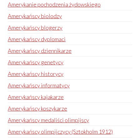
Amerykanie pochodzenia żydowskiego
Amerykańscy biolodzy
Amerykańscy blogerzy
Amerykańscy dyplomaci
Amerykańscy dziennikarze
Amerykańscy genetycy
Amerykańscy historycy
Amerykańscy informatycy
Amerykańscy kajakarze
Amerykańscy koszykarze
Amerykańscy medaliści olimpijscy
Amerykańscy olimpijczycy (Sztokholm 1912)