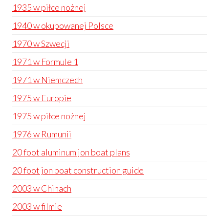
1935 w piłce nożnej
1940 w okupowanej Polsce
1970 w Szwecji
1971 w Formule 1
1971 w Niemczech
1975 w Europie
1975 w piłce nożnej
1976 w Rumunii
20 foot aluminum jon boat plans
20 foot jon boat construction guide
2003 w Chinach
2003 w filmie