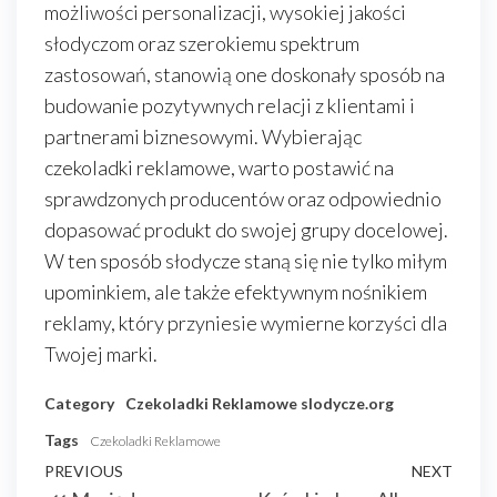
możliwości personalizacji, wysokiej jakości
słodyczom oraz szerokiemu spektrum
zastosowań, stanowią one doskonały sposób na
budowanie pozytywnych relacji z klientami i
partnerami biznesowymi. Wybierając
czekoladki reklamowe, warto postawić na
sprawdzonych producentów oraz odpowiednio
dopasować produkt do swojej grupy docelowej.
W ten sposób słodycze staną się nie tylko miłym
upominkiem, ale także efektywnym nośnikiem
reklamy, który przyniesie wymierne korzyści dla
Twojej marki.
Category
Czekoladki Reklamowe
slodycze.org
Tags
Czekoladki Reklamowe
Nawigacja
Previous
PREVIOUS
NEXT
Next