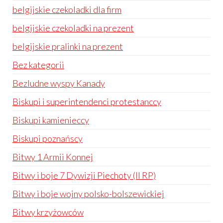
belgijskie czekoladki dla firm
belgijskie czekoladki na prezent
belgijskie pralinki na prezent
Bez kategorii
Bezludne wyspy Kanady
Biskupi i superintendenci protestanccy
Biskupi kamienieccy
Biskupi poznańscy
Bitwy 1 Armii Konnej
Bitwy i boje 7 Dywizji Piechoty (II RP)
Bitwy i boje wojny polsko-bolszewickiej
Bitwy krzyżowców