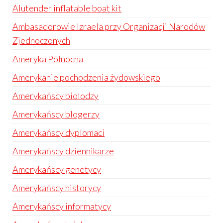
Alutender inflatable boat kit
Ambasadorowie Izraela przy Organizacji Narodów
Zjednoczonych
Ameryka Północna
Amerykanie pochodzenia żydowskiego
Amerykańscy biolodzy
Amerykańscy blogerzy
Amerykańscy dyplomaci
Amerykańscy dziennikarze
Amerykańscy genetycy
Amerykańscy historycy
Amerykańscy informatycy