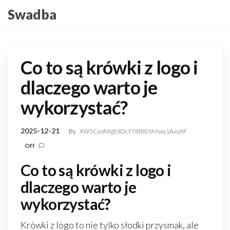
Skip
Swadba
to
the
content
Co to są krówki z logo i
dlaczego warto je
wykorzystać?
2025-12-21
By
XW5CasRXgEdDcY78tB0SMsaq1AxqXF
Off
Co to są krówki z logo i
dlaczego warto je
wykorzystać?
Krówki z logo to nie tylko słodki przysmak, ale