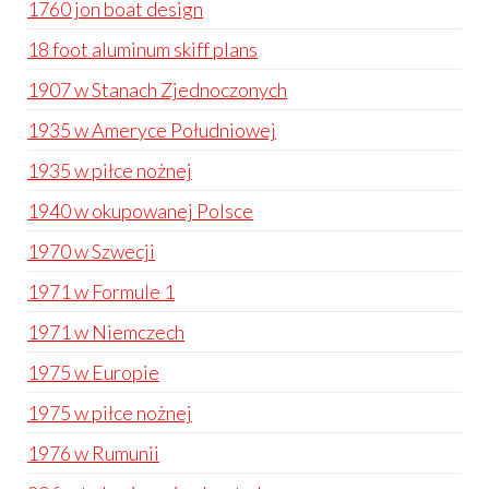
1760 jon boat design
18 foot aluminum skiff plans
1907 w Stanach Zjednoczonych
1935 w Ameryce Południowej
1935 w piłce nożnej
1940 w okupowanej Polsce
1970 w Szwecji
1971 w Formule 1
1971 w Niemczech
1975 w Europie
1975 w piłce nożnej
1976 w Rumunii