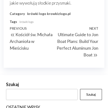
jakie wywołują słodkie przysmaki.
Category
krówki logo
krowkizlogo.pl
Tags
krówki logo
Nawigacja
Previous
PREVIOUS
NEXT
Next
Kościół św. Michała
Ultimate Guide to Jon
wpisu
Post
Post
Archanioła w
Boat Plans: Build Your
Mieścisku
Perfect Aluminum Jon
Boat
Szukaj
Szukaj
OSTATNIE WPISY