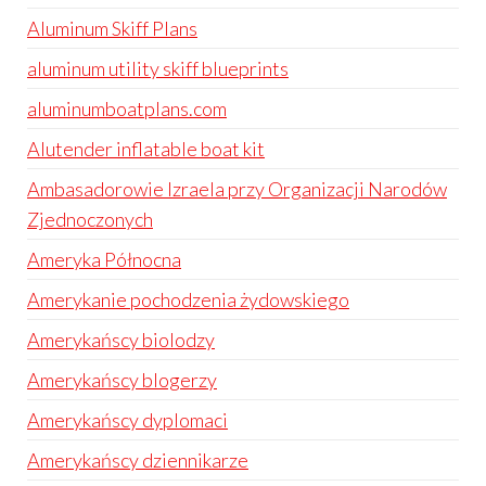
Aluminum Skiff Plans
aluminum utility skiff blueprints
aluminumboatplans.com
Alutender inflatable boat kit
Ambasadorowie Izraela przy Organizacji Narodów
Zjednoczonych
Ameryka Północna
Amerykanie pochodzenia żydowskiego
Amerykańscy biolodzy
Amerykańscy blogerzy
Amerykańscy dyplomaci
Amerykańscy dziennikarze