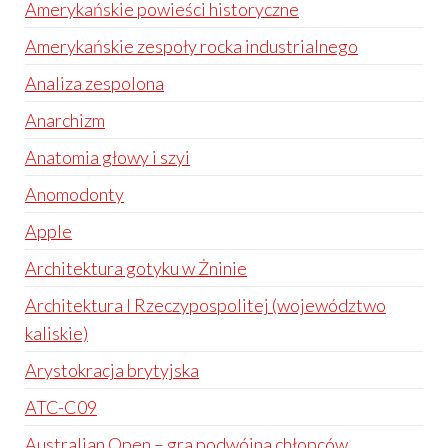
Amerykańskie powieści historyczne
Amerykańskie zespoły rocka industrialnego
Analiza zespolona
Anarchizm
Anatomia głowy i szyi
Anomodonty
Apple
Architektura gotyku w Żninie
Architektura I Rzeczypospolitej (województwo
kaliskie)
Arystokracja brytyjska
ATC-C09
Australian Open – gra podwójna chłopców