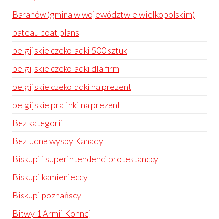
Baranów (gmina w województwie wielkopolskim)
bateau boat plans
belgijskie czekoladki 500 sztuk
belgijskie czekoladki dla firm
belgijskie czekoladki na prezent
belgijskie pralinki na prezent
Bez kategorii
Bezludne wyspy Kanady
Biskupi i superintendenci protestanccy
Biskupi kamienieccy
Biskupi poznańscy
Bitwy 1 Armii Konnej