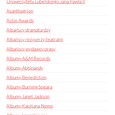
Uniwersytetu Lubelskiego Jana Pawła II
Acanthagrion
Actor Awards
Albańscy dramaturdzy
Albańscy reżyserzy teatralni
Albańscy wydawcy prasy
Albumy A&M Records
Albumy Abhinandy
Albumy Benediction
Albumy Burning Speara
Albumy Janet Jackson
Albumy Kapitana Nemo