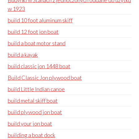
Budynki w Stanach Zjednoczonych oddane do użytku
w 1923
build 10 foot aluminum skiff
build 12 foot jon boat
build a boat motor stand
build a kayak
build classic jon 1448 boat
Build Classic Jon plywood boat
build Little Indian canoe
build metal skiff boat
build plywood jon boat
build your jon boat
building a boat dock