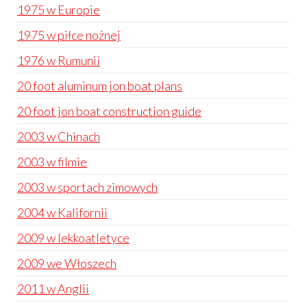
1975 w Europie
1975 w piłce nożnej
1976 w Rumunii
20 foot aluminum jon boat plans
20 foot jon boat construction guide
2003 w Chinach
2003 w filmie
2003 w sportach zimowych
2004 w Kalifornii
2009 w lekkoatletyce
2009 we Włoszech
2011 w Anglii