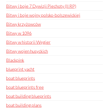
Bitwy i boje 7 Dywizji Piechoty (II RP)
Bitwy i boje wojny polsko-bolszewickiej
Bitwy krzyżowców
Bitwy w 1096
Bitwy w historii Węgier
Bitwy wojen husyckich
Blackpink
blueprint yacht
boat blueprints
boat blueprints free
boat building blueprints
boat building plans