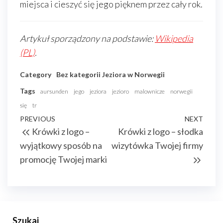
miejsca i cieszyć się jego pięknem przez cały rok.
Artykuł sporządzony na podstawie:
Wikipedia
(PL)
.
Category
Bez kategorii
Jeziora w Norwegii
Tags
aursunden
jego
jeziora
jezioro
malownicze
norwegii
się
tr
Nawigacja
Previous
PREVIOUS
NEXT
Next
Krówki z logo –
Krówki z logo – słodka
wpisu
Post
Post
wyjątkowy sposób na
wizytówka Twojej firmy
promocję Twojej marki
Szukaj