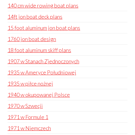
140 cm wide rowing boat plans
14ft jon boat deck plans
15 foot aluminum jon boat plans
1760 jon boat design
18 foot aluminum skiff plans
1907 w Stanach Zjednoczonych
1935 w Ameryce Południowej
1935 w piłce nożnej
1940 w okupowanej Polsce
1970 w Szwecji
1971 w Formule 1
1971 w Niemczech