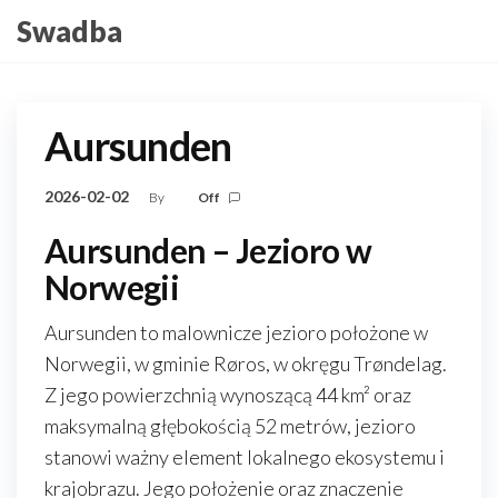
Skip
Swadba
to
the
content
Aursunden
2026-02-02
By
Off
Aursunden – Jezioro w
Norwegii
Aursunden to malownicze jezioro położone w
Norwegii, w gminie Røros, w okręgu Trøndelag.
Z jego powierzchnią wynoszącą 44 km² oraz
maksymalną głębokością 52 metrów, jezioro
stanowi ważny element lokalnego ekosystemu i
krajobrazu. Jego położenie oraz znaczenie