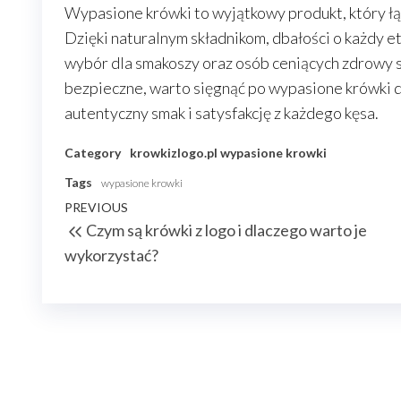
Wypasione krówki to wyjątkowy produkt, który łą
Dzięki naturalnym składnikom, dbałości o każdy e
wybór dla smakoszy oraz osób ceniących zdrowy sty
bezpieczne, warto sięgnąć po wypasione krówki 
autentyczny smak i satysfakcję z każdego kęsa.
Category
krowkizlogo.pl
wypasione krowki
Tags
wypasione krowki
Nawigacja
Previous
PREVIOUS
Czym są krówki z logo i dlaczego warto je
wpisu
Post
wykorzystać?