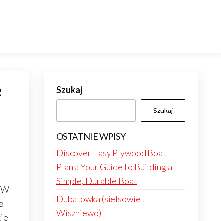
e
Szukaj
Szukaj
OSTATNIE WPISY
Discover Easy Plywood Boat
Plans: Your Guide to Building a
Simple, Durable Boat
. W
Dubatówka (sielsowiet
ę
Wiszniewo)
kie