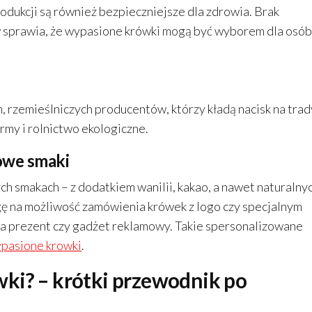
rodukcji są również bezpieczniejsze dla zdrowia. Brak
 sprawia, że wypasione krówki mogą być wyborem dla osób
 rzemieślniczych producentów, którzy kładą nacisk na trad
irmy i rolnictwo ekologiczne.
kowe smaki
h smakach – z dodatkiem wanilii, kakao, a nawet naturalny
ę na możliwość zamówienia krówek z logo czy specjalnym
a prezent czy gadżet reklamowy. Takie spersonalizowane
pasione krowki
.
ki? – krótki przewodnik po