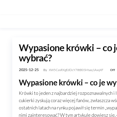
Skip
to
the
content
Wypasione krówki – co je
wybrać?
2025-12-25
By
XW5CasRXgEdDcY78tB0SMsaq1AxqXF
Off
Wypasione krówki – co je wyr
Krówki to jeden z najbardziej rozpoznawalnych i 
cukierki zyskują coraz więcej fanów, zwłaszcza wś
ostatnich latach na rynku pojawił się termin „wyp
nimi zainteresować? W tym artykule dowiesz się, 