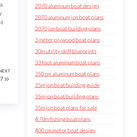
a.
2070 aluminum boat design
y
2070 aluminum jon boat plans
są
2070 jon boat building plans
3 meter plywood boat plans
30m utility skiff blueprints
33 foot aluminum boat plans
NEXT
Next
350 cm aluminum boat plans
07
Post
35m jon boat building guide
35m jon boat building plans
35m jon boat plans for sale
4 70m fishing boat plans
400 cm motor boat design