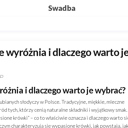
Swadba
 wyróżnia i dlaczego warto j
óżnia i dlaczego warto je wybrać?
lubianych słodyczy w Polsce. Tradycyjne, miękkie, mleczne
ród tych, którzy cenią naturalne składniki i wyjątkowy smak
asione krówki” – co to właściwie oznacza i dlaczego warto si
czym charakteryzują się wypasione krówki, jak powstają, ja