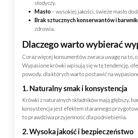
słodyczy.
Masło
– wysokiej jakości, świeże masło do
Brak sztucznych konserwantów i barwni
zdrowia.
Dlaczego warto wybierać wy
Coraz więcej konsumentów zwraca uwagę na to, co
Wypasione krówki wpisują się w tę tendencję, ofe
powody, dla których warto postawić na wypasione
1. Naturalny smak i konsystencja
Krówki z naturalnych składników mają głębszy, bar
konsystencja jest efektem starannego przygotowa
to prawdziwa przyjemność dla podniebienia.
2. Wysoka jakość i bezpieczeństwo