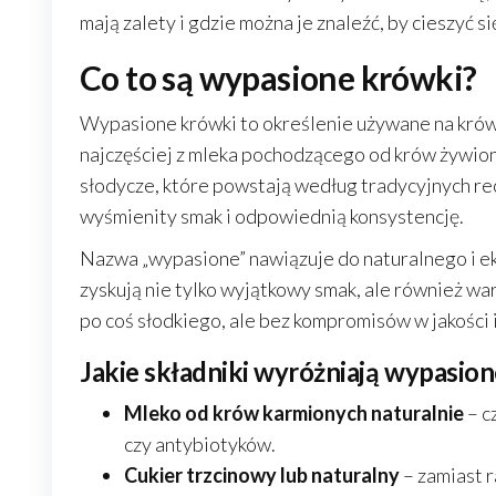
mają zalety i gdzie można je znaleźć, by cieszyć si
Co to są wypasione krówki?
Wypasione krówki to określenie używane na krówk
najczęściej z mleka pochodzącego od krów żywion
słodycze, które powstają według tradycyjnych rece
wyśmienity smak i odpowiednią konsystencję.
Nazwa „wypasione” nawiązuje do naturalnego i ek
zyskują nie tylko wyjątkowy smak, ale również wa
po coś słodkiego, ale bez kompromisów w jakości i
Jakie składniki wyróżniają wypasio
Mleko od krów karmionych naturalnie
– c
czy antybiotyków.
Cukier trzcinowy lub naturalny
– zamiast r