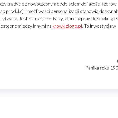
czy tradycję z nowoczesnym podejściem do jakości i zdrowi
tap produkcji i możliwości personalizacji stanowią doskonał
l życia. Jeśli szukasz słodyczy, które naprawdę smakują i 
dostępne między innymi na
krowkizlogo.pl
. To inwestycja w
Panika roku 19