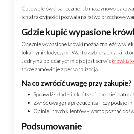
Gotowe krówki są ręcznie lub maszynowo pakowan
ich atrakcyjność i pozwala na łatwe przechowywa
Gdzie kupić wypasione krów
Obecnie wypasione krówki można znaleźć w wielu 
lokalnymi słodyczami. Warto wybierać marki, które
Jednym z polecanych miejsc jest serwis
krowkizlo
także zamówić je z personalizacją.
Na co zwrócić uwagę przy zakupie?
Sprawdź skład – im krótsza i bardziej natural
Zwróć uwagę na producenta – czy podaje inf
Opinie innych klientów – warto poznać dośw
Podsumowanie