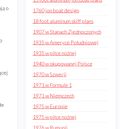
ją o
1760 jon boat design
18 foot aluminum skiff plans
1907 w Stanach Zjednoczonych
o
1935 w Ameryce Południowej
1935 w piłce nożnej
1940 w okupowanej Polsce
ącej
1970 w Szwecji
1971 w Formule 1
1971 w Niemczech
łe
1975 w Europie
1975 w piłce nożnej
1976 w Rumunii