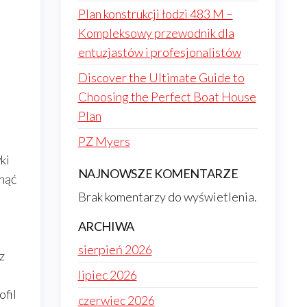
Plan konstrukcji łodzi 483 M –
Kompleksowy przewodnik dla
entuzjastów i profesjonalistów
Discover the Ultimate Guide to
Choosing the Perfect Boat House
Plan
PZ Myers
ki
NAJNOWSZE KOMENTARZE
gnąć
Brak komentarzy do wyświetlenia.
ARCHIWA
sierpień 2026
z
lipiec 2026
ofil
czerwiec 2026