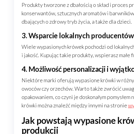
Produkty tworzone z dbałością o skład i proces p
konserwantów, sztucznych aromatów i barwników
dbających o zdrowy tryb życia, a także dla dzieci.
3. Wsparcie lokalnych producentów
Wiele wypasionych krówek pochodzi od lokalnych,
i jakość. Kupując takie produkty, wspierasz małe f
4. Możliwość personalizacji i wyjąt
Niektóre marki oferują wypasione krówki w różnyc
owoców czy orzechów. Warto także zwrócić uwag
opakowaniem, co czyni je doskonałym pomysłem n
krówki można znaleźć między innymi na stronie
wy
Jak powstają wypasione krów
produkcji