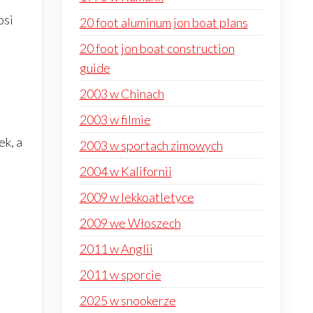
osi
20 foot aluminum jon boat plans
20 foot jon boat construction
guide
2003 w Chinach
2003 w filmie
ek, a
2003 w sportach zimowych
2004 w Kalifornii
2009 w lekkoatletyce
2009 we Włoszech
2011 w Anglii
2011 w sporcie
2025 w snookerze