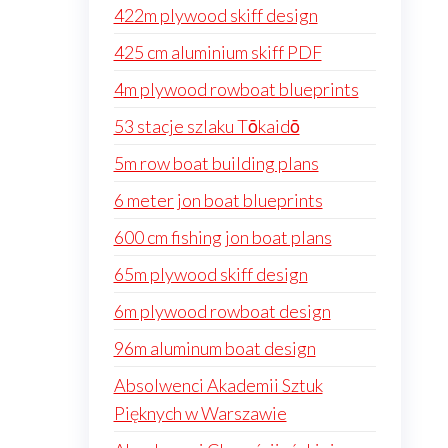
422m plywood skiff design
425 cm aluminium skiff PDF
4m plywood rowboat blueprints
53 stacje szlaku Tōkaidō
5m row boat building plans
6 meter jon boat blueprints
600 cm fishing jon boat plans
65m plywood skiff design
6m plywood rowboat design
96m aluminum boat design
Absolwenci Akademii Sztuk
Pięknych w Warszawie