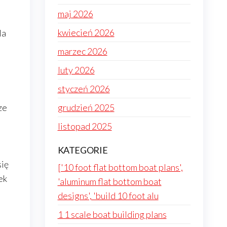
maj 2026
kwiecień 2026
la
marzec 2026
luty 2026
styczeń 2026
ze
grudzień 2025
listopad 2025
KATEGORIE
się
['10 foot flat bottom boat plans',
ek
'aluminum flat bottom boat
designs', 'build 10 foot alu
1 1 scale boat building plans