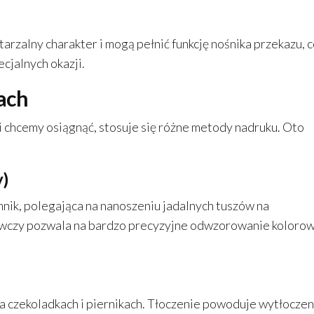
arzalny charakter i mogą pełnić funkcję nośnika przekazu, 
cjalnych okazji.
ach
ki chcemy osiągnąć, stosuje się różne metody nadruku. Oto
)
hnik, polegająca na nanoszeniu jadalnych tuszów na
żywczy pozwala na bardzo precyzyjne odwzorowanie koloro
na czekoladkach i piernikach. Tłoczenie powoduje wytłoczen