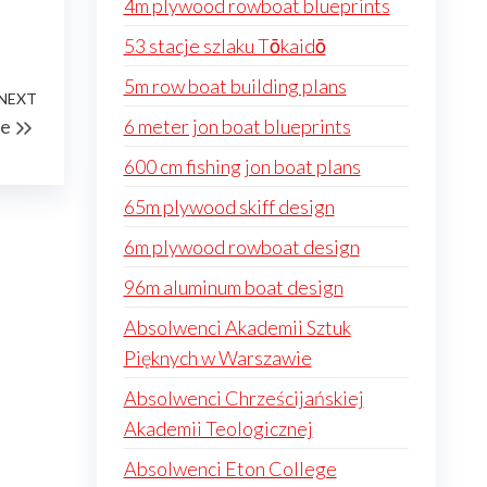
4m plywood rowboat blueprints
53 stacje szlaku Tōkaidō
5m row boat building plans
NEXT
Next
oe
6 meter jon boat blueprints
Post
600 cm fishing jon boat plans
65m plywood skiff design
6m plywood rowboat design
96m aluminum boat design
Absolwenci Akademii Sztuk
Pięknych w Warszawie
Absolwenci Chrześcijańskiej
Akademii Teologicznej
Absolwenci Eton College