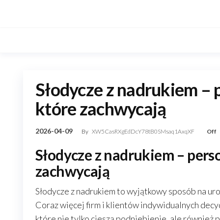
Skip
to
the
content
Słodycze z nadrukiem – 
które zachwycają
2026-04-09
By
XW5CasRXgEdDcY78tB0SMsaq1AxqXF
Off
Słodycze z nadrukiem – pers
zachwycają
Słodycze z nadrukiem to wyjątkowy sposób na ur
Coraz więcej firm i klientów indywidualnych decyd
które nie tylko cieszą podniebienie, ale również 