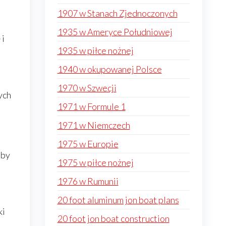
1907 w Stanach Zjednoczonych
1935 w Ameryce Południowej
 i
1935 w piłce nożnej
1940 w okupowanej Polsce
1970 w Szwecji
ych
1971 w Formule 1
1971 w Niemczech
1975 w Europie
 by
1975 w piłce nożnej
1976 w Rumunii
20 foot aluminum jon boat plans
ki
20 foot jon boat construction