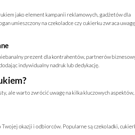
drukiem jako element kampanii reklamowych, gadżetów dla
logan umieszczony na czekoladce czy cukierku zwraca uwagę
ane
niebanalny prezent dla kontrahentów, partnerów biznesow
 dodając indywidualny nadruk lub dedykację.
rukiem?
ty, ale warto zwrócić uwagę na kilka kluczowych aspektów,
o Twojej okazji i odbiorców. Popularne są czekoladki, cukier