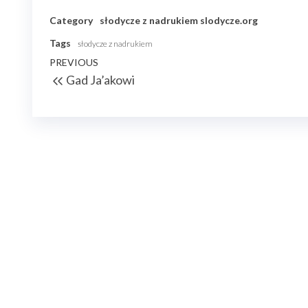
Category
słodycze z nadrukiem
slodycze.org
Tags
słodycze z nadrukiem
Nawigacja
Previous
PREVIOUS
Gad Ja’akowi
wpisu
Post