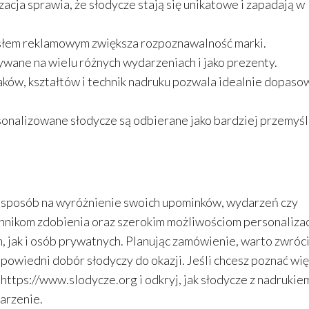
zacja sprawia, że słodycze stają się unikatowe i zapadają w
asłem reklamowym zwiększa rozpoznawalność marki.
wane na wielu różnych wydarzeniach i jako prezenty.
ków, kształtów i technik nadruku pozwala idealnie dopaso
onalizowane słodycze są odbierane jako bardziej przemyś
y sposób na wyróżnienie swoich upominków, wydarzeń czy
hnikom zdobienia oraz szerokim możliwościom personalizac
, jak i osób prywatnych. Planując zamówienie, warto zwróc
dpowiedni dobór słodyczy do okazji. Jeśli chcesz poznać wi
 https://www.slodycze.org i odkryj, jak słodycze z nadrukie
arzenie.