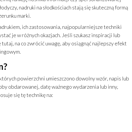
łodyczy, nadruki na słodkościach stają się skuteczną formą
erunku marki.
adrukiem, ich zastosowania, najpopularniejsze techniki
tać je w różnych okazjach. Jeśli szukasz inspiracji lub
 tutaj, na co zwrócić uwagę, aby osiągnąć najlepszy efekt
tingowym.
m?
 których powierzchni umieszczono dowolny wzór, napis lub
osoby obdarowanej, datę ważnego wydarzenia lub inny,
uje się tę technikę na: