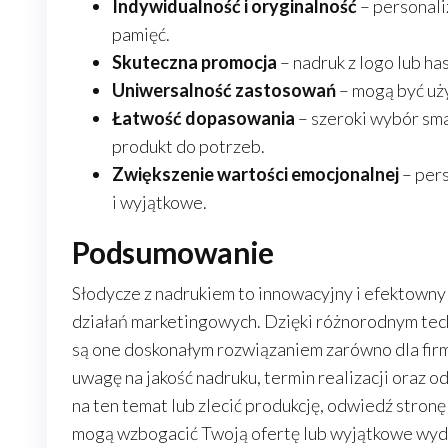
Indywidualność i oryginalność
– personali
pamięć.
Skuteczna promocja
– nadruk z logo lub h
Uniwersalność zastosowań
– mogą być uży
Łatwość dopasowania
– szeroki wybór sma
produkt do potrzeb.
Zwiększenie wartości emocjonalnej
– pers
i wyjątkowe.
Podsumowanie
Słodycze z nadrukiem to innowacyjny i efektown
działań marketingowych. Dzięki różnorodnym tec
są one doskonałym rozwiązaniem zarówno dla firm
uwagę na jakość nadruku, termin realizacji oraz o
na ten temat lub zlecić produkcję, odwiedź stronę
mogą wzbogacić Twoją ofertę lub wyjątkowe wyd