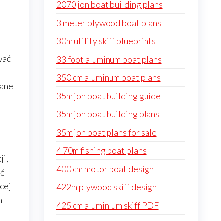
2070 jon boat building plans
3 meter plywood boat plans
30m utility skiff blueprints
wać
33 foot aluminum boat plans
350 cm aluminum boat plans
lane
35m jon boat building guide
35m jon boat building plans
35m jon boat plans for sale
4 70m fishing boat plans
ji,
400 cm motor boat design
ić
ęcej
422m plywood skiff design
m
425 cm aluminium skiff PDF