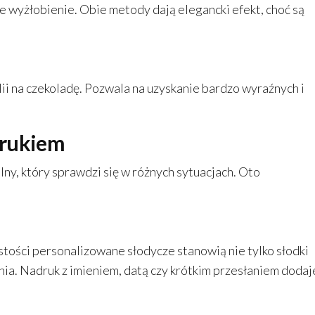
e wyżłobienie. Obie metody dają elegancki efekt, choć są
ii na czekoladę. Pozwala na uzyskanie bardzo wyraźnych i
drukiem
ny, który sprawdzi się w różnych sytuacjach. Oto
ystości personalizowane słodycze stanowią nie tylko słodki
nia. Nadruk z imieniem, datą czy krótkim przesłaniem dodaj