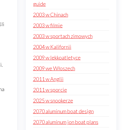
guide
2003 w Chinach
śli
2003 w filmie
2003 w sportach zimowych
2004 w Kalifornii
2009 w lekkoatletyce
i.
2009 we Włoszech
2011 w Anglii
na
2011 w sporcie
2025 w snookerze
2070 aluminum boat design
2070 aluminum jon boat plans