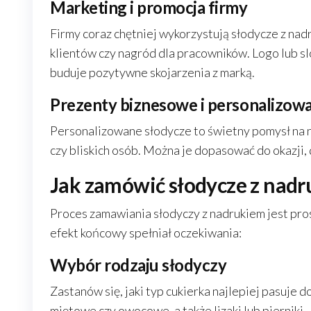
Marketing i promocja firmy
Firmy coraz chętniej wykorzystują słodycze z na
klientów czy nagród dla pracowników. Logo lub s
buduje pozytywne skojarzenia z marką.
Prezenty biznesowe i personalizow
Personalizowane słodycze to świetny pomysł na 
czy bliskich osób. Można je dopasować do okazji,
Jak zamówić słodycze z nad
Proces zamawiania słodyczy z nadrukiem jest pros
efekt końcowy spełniał oczekiwania:
Wybór rodzaju słodyczy
Zastanów się, jaki typ cukierka najlepiej pasuje d
miętowe czy owocowe, a także lizaki lub pierniki.