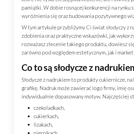
pamiątki. W dobie rosnącej konkurencji na rynku s
wyróżnienia się oraz budowania pozytywnego wiz
W tym artykule przybliżymy Ci świat słodyczy z n
zdobienia oraz praktyczne wskazówki, jak wykorzys
rozważasz zlecenie takiego produktu, dowiesz się
zarówno pod względem estetycznym, jak i marke
Co to są słodycze z nadrukie
Słodycze z nadrukiem to produkty cukiernicze, na
grafikę. Nadruk może zawierać logo firmy, imię 
indywidualnie dopasowany motyw. Najczęściej stos
czekoladkach,
cukierkach,
lizakach,
piernikach,