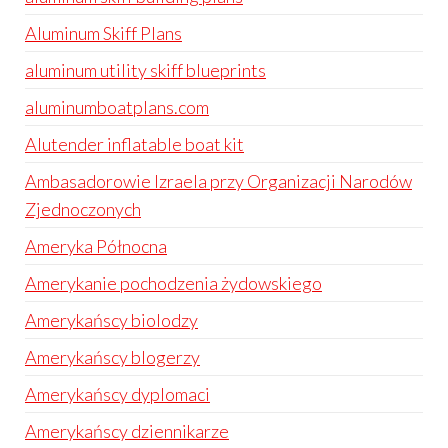
Aluminum Skiff Plans
aluminum utility skiff blueprints
aluminumboatplans.com
Alutender inflatable boat kit
Ambasadorowie Izraela przy Organizacji Narodów
Zjednoczonych
Ameryka Północna
Amerykanie pochodzenia żydowskiego
Amerykańscy biolodzy
Amerykańscy blogerzy
Amerykańscy dyplomaci
Amerykańscy dziennikarze