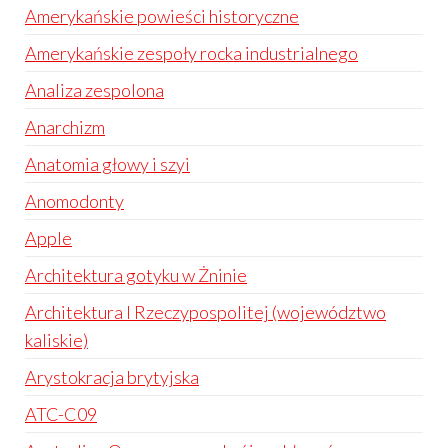
Amerykańskie powieści historyczne
Amerykańskie zespoły rocka industrialnego
Analiza zespolona
Anarchizm
Anatomia głowy i szyi
Anomodonty
Apple
Architektura gotyku w Żninie
Architektura I Rzeczypospolitej (województwo
kaliskie)
Arystokracja brytyjska
ATC-C09