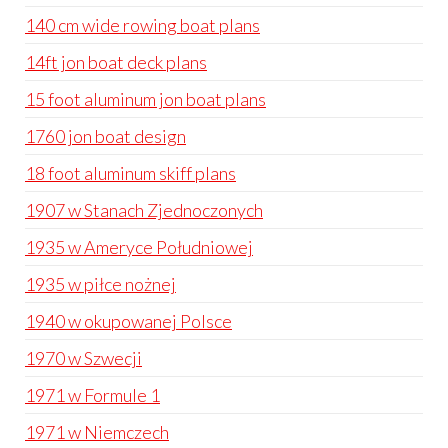
140 cm wide rowing boat plans
14ft jon boat deck plans
15 foot aluminum jon boat plans
1760 jon boat design
18 foot aluminum skiff plans
1907 w Stanach Zjednoczonych
1935 w Ameryce Południowej
1935 w piłce nożnej
1940 w okupowanej Polsce
1970 w Szwecji
1971 w Formule 1
1971 w Niemczech