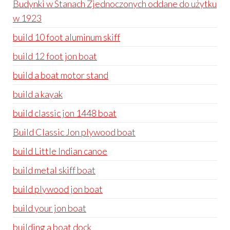
Budynki w Stanach Zjednoczonych oddane do użytku
w 1923
build 10 foot aluminum skiff
build 12 foot jon boat
build a boat motor stand
build a kayak
build classic jon 1448 boat
Build Classic Jon plywood boat
build Little Indian canoe
build metal skiff boat
build plywood jon boat
build your jon boat
building a boat dock