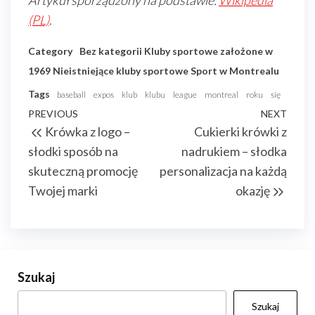
Artykuł sporządzony na podstawie:
Wikipedia
(PL)
.
Category
Bez kategorii
Kluby sportowe założone w
1969
Nieistniejące kluby sportowe
Sport w Montrealu
Tags
baseball
expos
klub
klubu
league
montreal
roku
się
Nawigacja
Previous
PREVIOUS
NEXT
Next
Krówka z logo –
Cukierki krówki z
wpisu
Post
Post
słodki sposób na
nadrukiem – słodka
skuteczną promocję
personalizacja na każdą
Twojej marki
okazję
Szukaj
Szukaj