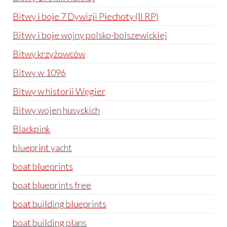
Bitwy i boje 7 Dywizji Piechoty (II RP)
Bitwy i boje wojny polsko-bolszewickiej
Bitwy krzyżowców
Bitwy w 1096
Bitwy w historii Węgier
Bitwy wojen husyckich
Blackpink
blueprint yacht
boat blueprints
boat blueprints free
boat building blueprints
boat building plans