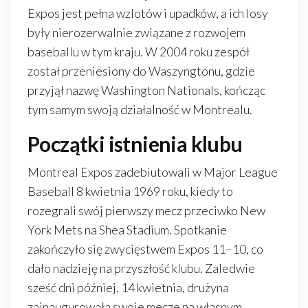
Expos jest pełna wzlotów i upadków, a ich losy
były nierozerwalnie związane z rozwojem
baseballu w tym kraju. W 2004 roku zespół
został przeniesiony do Waszyngtonu, gdzie
przyjął nazwę Washington Nationals, kończąc
tym samym swoją działalność w Montrealu.
Początki istnienia klubu
Montreal Expos zadebiutowali w Major League
Baseball 8 kwietnia 1969 roku, kiedy to
rozegrali swój pierwszy mecz przeciwko New
York Mets na Shea Stadium. Spotkanie
zakończyło się zwycięstwem Expos 11–10, co
dało nadzieję na przyszłość klubu. Zaledwie
sześć dni później, 14 kwietnia, drużyna
zainaugurowała swoje mecze na własnym