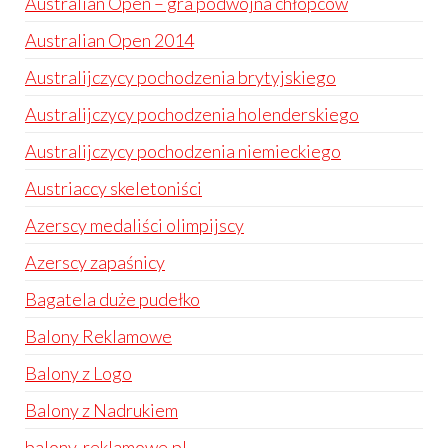
Australian Open – gra podwójna chłopców
Australian Open 2014
Australijczycy pochodzenia brytyjskiego
Australijczycy pochodzenia holenderskiego
Australijczycy pochodzenia niemieckiego
Austriaccy skeletoniści
Azerscy medaliści olimpijscy
Azerscy zapaśnicy
Bagatela duże pudełko
Balony Reklamowe
Balony z Logo
Balony z Nadrukiem
balony-reklamowe.pl