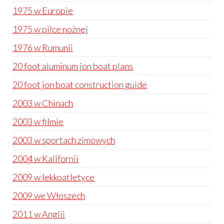
1975 w Europie
1975 w piłce nożnej
1976 w Rumunii
20 foot aluminum jon boat plans
20 foot jon boat construction guide
2003 w Chinach
2003 w filmie
2003 w sportach zimowych
2004 w Kalifornii
2009 w lekkoatletyce
2009 we Włoszech
2011 w Anglii