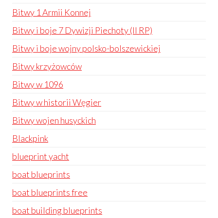
Bitwy 1 Armii Konnej
Bitwy i boje 7 Dywizji Piechoty (II RP)
Bitwy i boje wojny polsko-bolszewickiej
Bitwy krzyżowców
Bitwy w 1096
Bitwy w historii Węgier
Bitwy wojen husyckich
Blackpink
blueprint yacht
boat blueprints
boat blueprints free
boat building blueprints