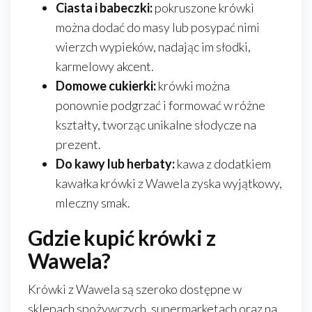
Ciasta i babeczki:
pokruszone krówki
można dodać do masy lub posypać nimi
wierzch wypieków, nadając im słodki,
karmelowy akcent.
Domowe cukierki:
krówki można
ponownie podgrzać i formować w różne
kształty, tworząc unikalne słodycze na
prezent.
Do kawy lub herbaty:
kawa z dodatkiem
kawałka krówki z Wawela zyska wyjątkowy,
mleczny smak.
Gdzie kupić krówki z
Wawela?
Krówki z Wawela są szeroko dostępne w
sklepach spożywczych, supermarketach oraz na