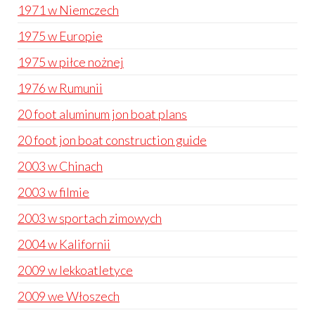
1971 w Niemczech
1975 w Europie
1975 w piłce nożnej
1976 w Rumunii
20 foot aluminum jon boat plans
20 foot jon boat construction guide
2003 w Chinach
2003 w filmie
2003 w sportach zimowych
2004 w Kalifornii
2009 w lekkoatletyce
2009 we Włoszech