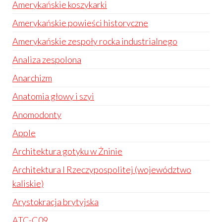
Amerykańskie koszykarki
Amerykańskie powieści historyczne
Amerykańskie zespoły rocka industrialnego
Analiza zespolona
Anarchizm
Anatomia głowy i szyi
Anomodonty
Apple
Architektura gotyku w Żninie
Architektura I Rzeczypospolitej (województwo
kaliskie)
Arystokracja brytyjska
ATC-C09