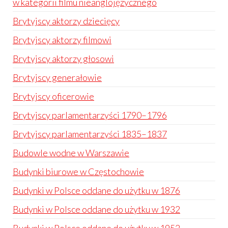
w kategorii filmu nieanglojęzycznego
Brytyjscy aktorzy dziecięcy
Brytyjscy aktorzy filmowi
Brytyjscy aktorzy głosowi
Brytyjscy generałowie
Brytyjscy oficerowie
Brytyjscy parlamentarzyści 1790–1796
Brytyjscy parlamentarzyści 1835–1837
Budowle wodne w Warszawie
Budynki biurowe w Częstochowie
Budynki w Polsce oddane do użytku w 1876
Budynki w Polsce oddane do użytku w 1932