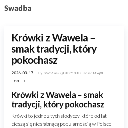
Skip
Swadba
to
the
content
Krówki z Wawela –
smak tradycji, który
pokochasz
2026-03-17
By
XW5CasRXgEdDcY78tB0SMsaq1AxqXF
Off
Krówki z Wawela – smak
tradycji, który pokochasz
Krówki to jedne z tych słodyczy, które od lat
cieszą się niesłabnącą popularnością w Polsce.