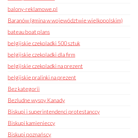
balony-reklamowe.pl
Baranów (gmina w województwie wielkopolskim)
bateau boat plans
belgijskie czekoladki 500 sztuk
belgijskie czekoladki dla firm
belgijskie czekoladki na prezent
belgijskie pralinki na prezent
Bez kategorii
Bezludne wyspy Kanady
Biskupi i superintendenci protestanccy
Biskupi kamienieccy
Biskupi poznańscy