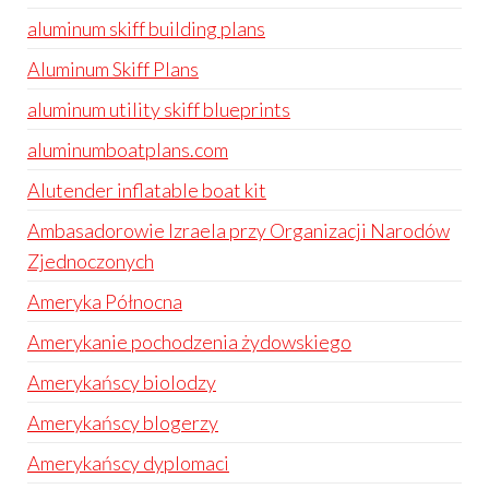
aluminum skiff building plans
Aluminum Skiff Plans
aluminum utility skiff blueprints
aluminumboatplans.com
Alutender inflatable boat kit
Ambasadorowie Izraela przy Organizacji Narodów
Zjednoczonych
Ameryka Północna
Amerykanie pochodzenia żydowskiego
Amerykańscy biolodzy
Amerykańscy blogerzy
Amerykańscy dyplomaci