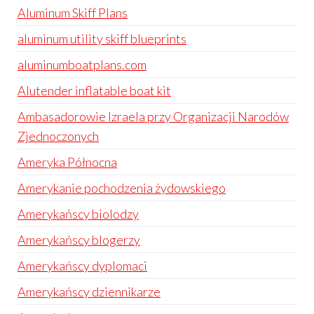
Aluminum Skiff Plans
aluminum utility skiff blueprints
aluminumboatplans.com
Alutender inflatable boat kit
Ambasadorowie Izraela przy Organizacji Narodów
Zjednoczonych
Ameryka Północna
Amerykanie pochodzenia żydowskiego
Amerykańscy biolodzy
Amerykańscy blogerzy
Amerykańscy dyplomaci
Amerykańscy dziennikarze