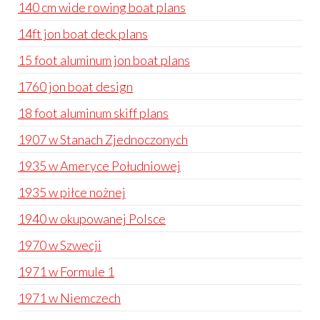
140 cm wide rowing boat plans
14ft jon boat deck plans
15 foot aluminum jon boat plans
1760 jon boat design
18 foot aluminum skiff plans
1907 w Stanach Zjednoczonych
1935 w Ameryce Południowej
1935 w piłce nożnej
1940 w okupowanej Polsce
1970 w Szwecji
1971 w Formule 1
1971 w Niemczech