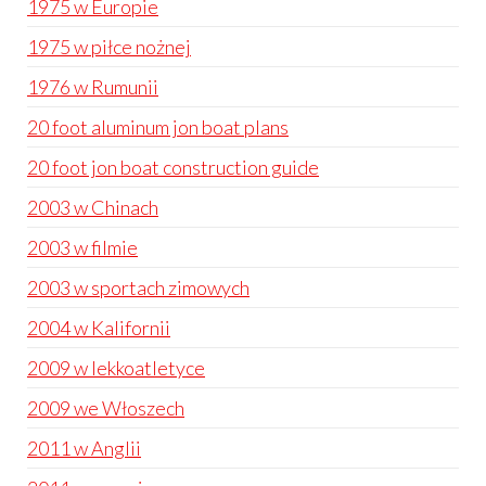
1975 w Europie
1975 w piłce nożnej
1976 w Rumunii
20 foot aluminum jon boat plans
20 foot jon boat construction guide
2003 w Chinach
2003 w filmie
2003 w sportach zimowych
2004 w Kalifornii
2009 w lekkoatletyce
2009 we Włoszech
2011 w Anglii