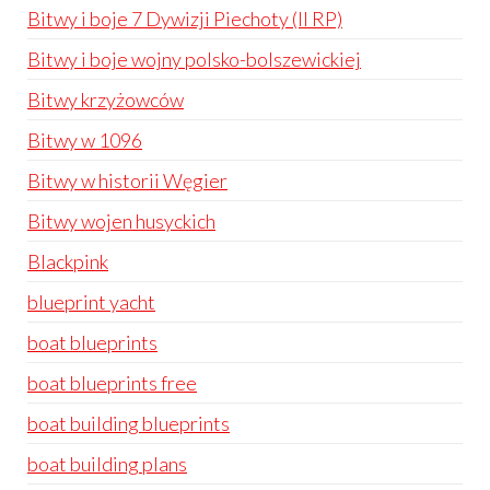
Bitwy i boje 7 Dywizji Piechoty (II RP)
Bitwy i boje wojny polsko-bolszewickiej
Bitwy krzyżowców
Bitwy w 1096
Bitwy w historii Węgier
Bitwy wojen husyckich
Blackpink
blueprint yacht
boat blueprints
boat blueprints free
boat building blueprints
boat building plans