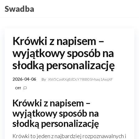
Skip
Swadba
to
the
content
Krówki z napisem –
wyjątkowy sposób na
słodką personalizację
2026-04-06
By
XW5CasRXgEdDcY78tB0SMsaq1AxqXF
Off
Krówki z napisem –
wyjątkowy sposób na
słodką personalizację
Krówki to jeden z najbardziej rozpoznawalnych i