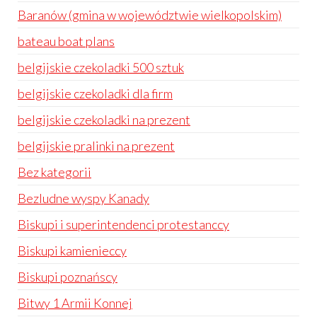
Baranów (gmina w województwie wielkopolskim)
bateau boat plans
belgijskie czekoladki 500 sztuk
belgijskie czekoladki dla firm
belgijskie czekoladki na prezent
belgijskie pralinki na prezent
Bez kategorii
Bezludne wyspy Kanady
Biskupi i superintendenci protestanccy
Biskupi kamienieccy
Biskupi poznańscy
Bitwy 1 Armii Konnej