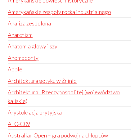
Amerykańskie powieści historyczne
Amerykańskie zespoły rocka industrialnego
Analiza zespolona
Anarchizm
Anatomia głowy i szyi
Anomodonty
Apple
Architektura gotyku w Żninie
Architektura I Rzeczypospolitej (województwo
kaliskie)
Arystokracja brytyjska
ATC-C09
Australian Open – gra podwójna chłopców