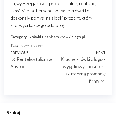
najwyższej jakości i profesjonalnej realizacji
zamówienia. Personalizowane krówki to
doskonały pomysł na słodki prezent, który
zachwyci każdego odbiorcę.
Category
krówki z napisem
krowkizlogo.pl
Tags
krówki z napisem
Nawigacja
Previous
PREVIOUS
NEXT
Next
Pentekostalizm w
Kruche krówki z logo –
wpisu
Post
Post
Austrii
wyjątkowy sposób na
skuteczną promocję
firmy
Szukaj