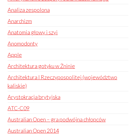
Analiza zespolona
Anarchizm
Anatomia głowy i szyi
Anomodonty
Apple
Architektura gotyku w Żninie
Architektura I Rzeczypospolitej (województwo
kaliskie)
Arystokracja brytyjska
ATC-C09
Australian Open – gra podwójna chłopców
Australian Open 2014