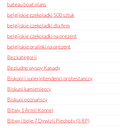
bateau boat plans
belgijskie czekoladki 500 sztuk
belgijskie czekoladki dla firm
belgijskie czekoladki na prezent
belgijskie pralinki na prezent
Bez kategorii
Bezludne wyspy Kanady
Biskupi i superintendenci protestanccy
Biskupi kamienieccy
Biskupi poznańscy
Bitwy 1 Armii Konnej
Bitwy i boje 7 Dywizji Piechoty (II RP)