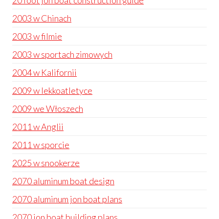
20 foot jon boat construction guide
2003 w Chinach
2003 w filmie
2003 w sportach zimowych
2004 w Kalifornii
2009 w lekkoatletyce
2009 we Włoszech
2011 w Anglii
2011 w sporcie
2025 w snookerze
2070 aluminum boat design
2070 aluminum jon boat plans
2070 jon boat building plans