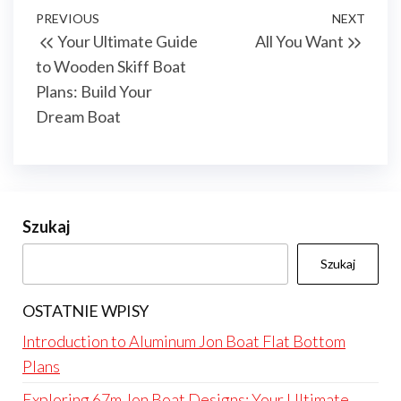
Nawigacja
Previous
PREVIOUS
NEXT
Next
Your Ultimate Guide
All You Want
wpisu
Post
Post
to Wooden Skiff Boat
Plans: Build Your
Dream Boat
Szukaj
Szukaj
OSTATNIE WPISY
Introduction to Aluminum Jon Boat Flat Bottom
Plans
Exploring 67m Jon Boat Designs: Your Ultimate