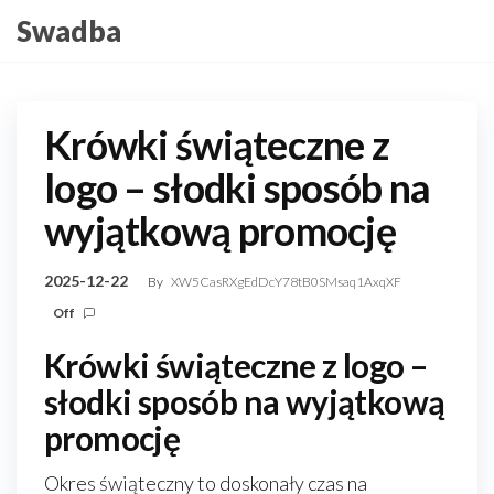
Skip
Swadba
to
the
content
Krówki świąteczne z
logo – słodki sposób na
wyjątkową promocję
2025-12-22
By
XW5CasRXgEdDcY78tB0SMsaq1AxqXF
Off
Krówki świąteczne z logo –
słodki sposób na wyjątkową
promocję
Okres świąteczny to doskonały czas na