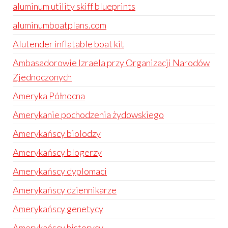
aluminum utility skiff blueprints
aluminumboatplans.com
Alutender inflatable boat kit
Ambasadorowie Izraela przy Organizacji Narodów
Zjednoczonych
Ameryka Północna
Amerykanie pochodzenia żydowskiego
Amerykańscy biolodzy
Amerykańscy blogerzy
Amerykańscy dyplomaci
Amerykańscy dziennikarze
Amerykańscy genetycy
Amerykańscy historycy