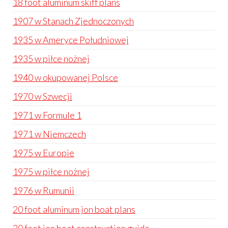
18 foot aluminum skiff plans
1907 w Stanach Zjednoczonych
1935 w Ameryce Południowej
1935 w piłce nożnej
1940 w okupowanej Polsce
1970 w Szwecji
1971 w Formule 1
1971 w Niemczech
1975 w Europie
1975 w piłce nożnej
1976 w Rumunii
20 foot aluminum jon boat plans