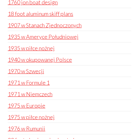
1760 jon boat design
18 foot aluminum skiff plans
1907 w Stanach Zjednoczonych
1935 w Ameryce Południowej
1935 w piłce nożnej
1940 w okupowanej Polsce
1970 w Szwecji
1971 w Formule 1
1971 w Niemczech
1975 w Europie
1975 w piłce nożnej
1976 w Rumunii