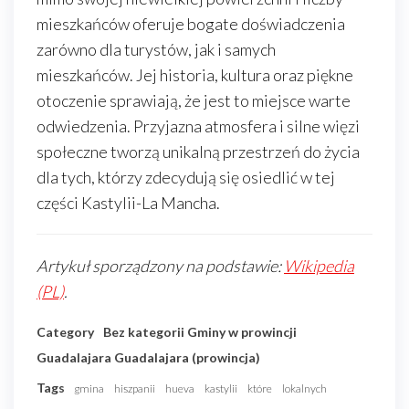
mieszkańców oferuje bogate doświadczenia
zarówno dla turystów, jak i samych
mieszkańców. Jej historia, kultura oraz piękne
otoczenie sprawiają, że jest to miejsce warte
odwiedzenia. Przyjazna atmosfera i silne więzi
społeczne tworzą unikalną przestrzeń do życia
dla tych, którzy zdecydują się osiedlić w tej
części Kastylii-La Mancha.
Artykuł sporządzony na podstawie:
Wikipedia
(PL)
.
Category
Bez kategorii
Gminy w prowincji
Guadalajara
Guadalajara (prowincja)
Tags
gmina
hiszpanii
hueva
kastylii
które
lokalnych