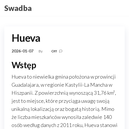
Skip
Swadba
to
the
content
Hueva
2026-01-07
By
Off
Wstęp
Hueva to niewielka gmina położona w prowincji
Guadalajara, w regionie Kastylii-La Mancha w
Hiszpanii. Z powierzchnią wynoszącą 31,76 km²,
jest to miejsce, które przyciąga uwagę swoją
unikalną lokalizacją oraz bogatą historią. Mimo
że liczba mieszkańców wynosiła zaledwie 140
osób według danych z 2011 roku, Hueva stanowi