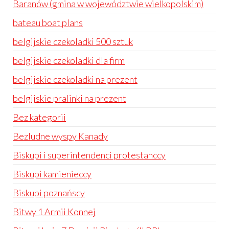
Baranów (gmina w województwie wielkopolskim)
bateau boat plans
belgijskie czekoladki 500 sztuk
belgijskie czekoladki dla firm
belgijskie czekoladki na prezent
belgijskie pralinki na prezent
Bez kategorii
Bezludne wyspy Kanady
Biskupi i superintendenci protestanccy
Biskupi kamienieccy
Biskupi poznańscy
Bitwy 1 Armii Konnej