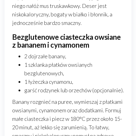
niego nałóż mus truskawkowy. Deser jest
niskokaloryczny, bogaty w białko i błonnik, a
jednocześnie bardzo smaczny.
Bezglutenowe ciasteczka owsiane
z bananem i cynamonem
2 dojrzałe banany,
1 szklanka płatków owsianych
bezglutenowych,
1 łyżeczka cynamonu,
garść rodzynek lub orzechów (opcjonalnie).
Banany rozgnieć na puree, wymieszaj z płatkami
owsianymi, cynamonem oraz dodatkami. Formuj
małe ciasteczka i piecz w 180°C przez około 15-
20 minut, aż lekko się zarumienią. To łatwy,
smaczny i niskokaloryczny pomysł na zdrową