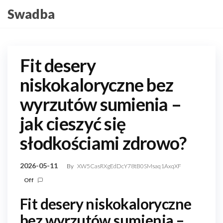
Skip
Swadba
to
the
content
Fit desery
niskokaloryczne bez
wyrzutów sumienia –
jak cieszyć się
słodkościami zdrowo?
2026-05-11
By
XW5CasRXgEdDcY78tB0SMsaq1AxqXF
Off
Fit desery niskokaloryczne
bez wyrzutów sumienia –