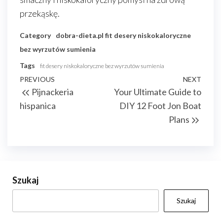
przekąskę.
Category
dobra-dieta.pl
fit desery niskokaloryczne
bez wyrzutów sumienia
Tags
fit desery niskokaloryczne bez wyrzutów sumienia
Nawigacja
Previous
PREVIOUS
NEXT
Next
Pijnackeria
Your Ultimate Guide to
wpisu
Post
Post
hispanica
DIY 12 Foot Jon Boat
Plans
Szukaj
Szukaj