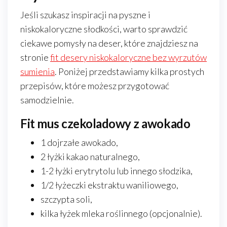
Jeśli szukasz inspiracji na pyszne i
niskokaloryczne słodkości, warto sprawdzić
ciekawe pomysły na deser, które znajdziesz na
stronie
fit desery niskokaloryczne bez wyrzutów
sumienia
. Poniżej przedstawiamy kilka prostych
przepisów, które możesz przygotować
samodzielnie.
Fit mus czekoladowy z awokado
1 dojrzałe awokado,
2 łyżki kakao naturalnego,
1-2 łyżki erytrytolu lub innego słodzika,
1/2 łyżeczki ekstraktu waniliowego,
szczypta soli,
kilka łyżek mleka roślinnego (opcjonalnie).