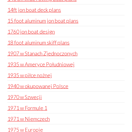
14ft jon boat deck plans
15 foot aluminum jon boat plans
1760 jon boat design
18 foot aluminum skiff plans
1907 w Stanach Zjednoczonych
1935 w Ameryce Południowej
1935 w piłce nożnej
1940 w okupowanej Polsce
1970 w Szwecji
1971 w Formule 1
1971 w Niemczech
1975 w Europie