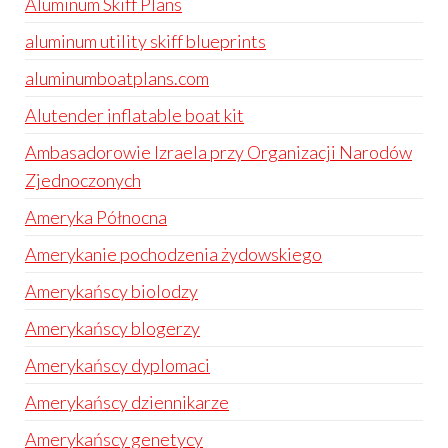
Aluminum Skiff Plans
aluminum utility skiff blueprints
aluminumboatplans.com
Alutender inflatable boat kit
Ambasadorowie Izraela przy Organizacji Narodów
Zjednoczonych
Ameryka Północna
Amerykanie pochodzenia żydowskiego
Amerykańscy biolodzy
Amerykańscy blogerzy
Amerykańscy dyplomaci
Amerykańscy dziennikarze
Amerykańscy genetycy