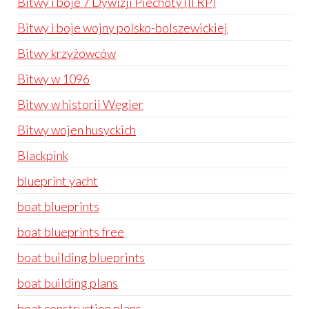
Bitwy i boje 7 Dywizji Piechoty (II RP)
Bitwy i boje wojny polsko-bolszewickiej
Bitwy krzyżowców
Bitwy w 1096
Bitwy w historii Węgier
Bitwy wojen husyckich
Blackpink
blueprint yacht
boat blueprints
boat blueprints free
boat building blueprints
boat building plans
boat construction plans