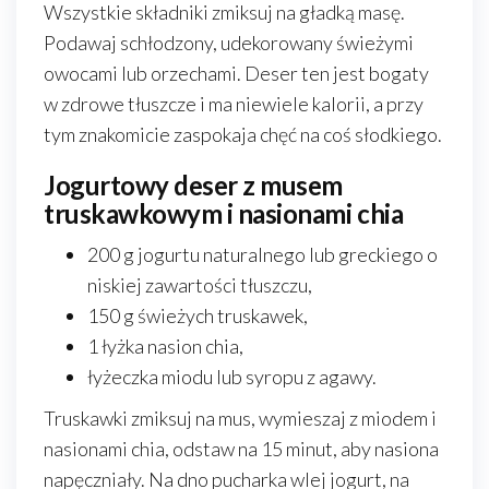
Wszystkie składniki zmiksuj na gładką masę.
Podawaj schłodzony, udekorowany świeżymi
owocami lub orzechami. Deser ten jest bogaty
w zdrowe tłuszcze i ma niewiele kalorii, a przy
tym znakomicie zaspokaja chęć na coś słodkiego.
Jogurtowy deser z musem
truskawkowym i nasionami chia
200 g jogurtu naturalnego lub greckiego o
niskiej zawartości tłuszczu,
150 g świeżych truskawek,
1 łyżka nasion chia,
łyżeczka miodu lub syropu z agawy.
Truskawki zmiksuj na mus, wymieszaj z miodem i
nasionami chia, odstaw na 15 minut, aby nasiona
napęczniały. Na dno pucharka wlej jogurt, na