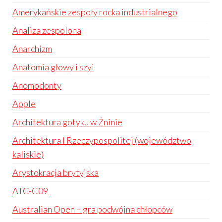
Amerykańskie zespoły rocka industrialnego
Analiza zespolona
Anarchizm
Anatomia głowy i szyi
Anomodonty
Apple
Architektura gotyku w Żninie
Architektura I Rzeczypospolitej (województwo
kaliskie)
Arystokracja brytyjska
ATC-C09
Australian Open – gra podwójna chłopców