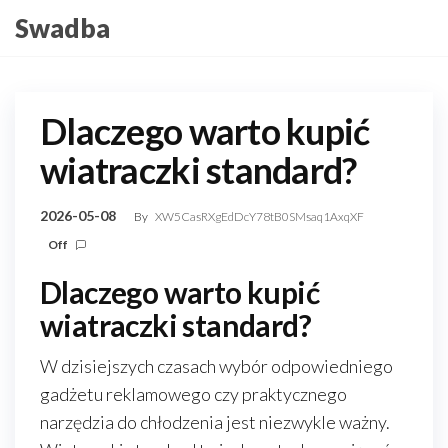
Skip
Swadba
to
the
content
Dlaczego warto kupić
wiatraczki standard?
2026-05-08
By
XW5CasRXgEdDcY78tB0SMsaq1AxqXF
Off
Dlaczego warto kupić
wiatraczki standard?
W dzisiejszych czasach wybór odpowiedniego
gadżetu reklamowego czy praktycznego
narzędzia do chłodzenia jest niezwykle ważny.