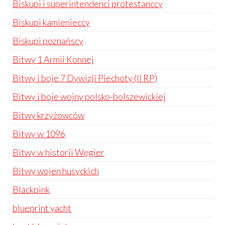
Biskupi i superintendenci protestanccy
Biskupi kamienieccy
Biskupi poznańscy
Bitwy 1 Armii Konnej
Bitwy i boje 7 Dywizji Piechoty (II RP)
Bitwy i boje wojny polsko-bolszewickiej
Bitwy krzyżowców
Bitwy w 1096
Bitwy w historii Węgier
Bitwy wojen husyckich
Blackpink
blueprint yacht