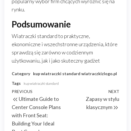
popularny wybór firm chcących wyróżnić się na
rynku.
Podsumowanie
Wiatraczki standard to praktyczne,
ekonomiczne i wszechstronne urządzenia, które
sprawdzą się zarówno w codziennym
użytkowaniu, jak i jako skuteczny gadżet
Category
kup wiatraczki standard
wiatraczkizlogo.pl
Tags
kup wiatraczki standard
Nawigacja
Previous
PREVIOUS
NEXT
Next
Ultimate Guide to
Zapasy w stylu
wpisu
Post
Post
Center Console Plans
klasycznym
with Front Seat:
Building Your Ideal