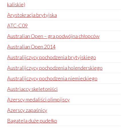
kaliskie)
Arystokracja brytyjska
ATC-C09
Australian Open – gra podwójna chłopców
Australian Open 2014
Australijczycy pochodzenia brytyjskiego
Australijczycy pochodzenia holenderskiego
Australijczycy pochodzenia niemieckiego
Austriaccy skeletoniści
Azerscy medaliści olimpijscy
Azerscy zapaśnicy
Bagatela duże pudełko