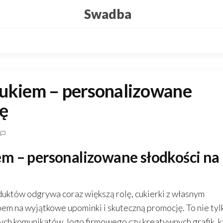
Swadba
rukiem – personalizowane
ję
m – personalizowane słodkości na
duktów odgrywa coraz większą rolę, cukierki z własnym
em na wyjątkowe upominki i skuteczną promocję. To nie tyl
nych komunikatów, logo firmowego czy kreatywnych grafik, 