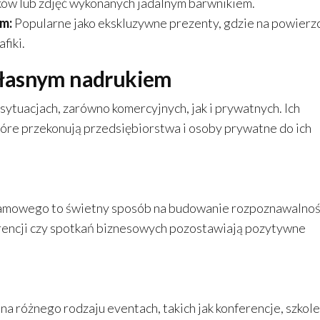
ków lub zdjęć wykonanych jadalnym barwnikiem.
m:
Popularne jako ekskluzywne prezenty, gdzie na powierz
fiki.
własnym nadrukiem
sytuacjach, zarówno komercyjnych, jak i prywatnych. Ich
tóre przekonują przedsiębiorstwa i osoby prywatne do ich
reklamowego to świetny sposób na budowanie rozpoznawalnoś
rencji czy spotkań biznesowych pozostawiają pozytywne
a różnego rodzaju eventach, takich jak konferencje, szkole