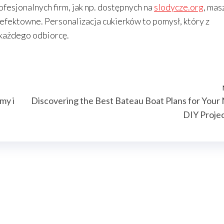
ofesjonalnych firm, jak np. dostępnych na
slodycze.org
, mas
i efektowne. Personalizacja cukierków to pomysł, który z
 każdego odbiorcę.
my i
Discovering the Best Bateau Boat Plans for Your
DIY Proje