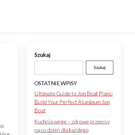
Szukaj
Szukaj
OSTATNIE WPISY
Ultimate Guide to Jon Boat Plans:
Build Your Perfect Aluminum Jon
Boat
Kuchnia wege – zdrowe przepisy
ko
na co dzień dla każdego
które