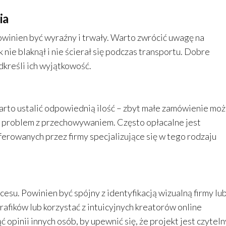
ia
winien być wyraźny i trwały. Warto zwrócić uwagę na
nie blaknął i nie ścierał się podczas transportu. Dobre
kreśli ich wyjątkowość.
rto ustalić odpowiednią ilość – zbyt małe zamówienie mo
ć problem z przechowywaniem. Często opłacalne jest
erowanych przez firmy specjalizujące się w tego rodzaju
esu. Powinien być spójny z identyfikacją wizualną firmy lu
afików lub korzystać z intuicyjnych kreatorów online
pinii innych osób, by upewnić się, że projekt jest czytelny