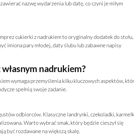
zawierać nazwę wydarzenia lub datę, co czyni je miłym
prez cukierki z nadrukiem to oryginalny dodatek do stołu,
być imiona pary młodej, daty ślubu lub zabawne napisy
 z własnym nadrukiem?
iem wymaga przemyślenia kilku kluczowych aspektów, któ
łodycze spełnią swoje zadanie.
ustów odbiorców. Klasyczne landrynki, czekoladki, karmelk
nalizowana. Warto wybrać smak, który będzie cieszył się
ją być rozdawane na większą skalę.