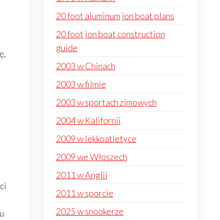
20 foot aluminum jon boat plans
20 foot jon boat construction
guide
ę,
2003 w Chinach
2003 w filmie
2003 w sportach zimowych
2004 w Kalifornii
2009 w lekkoatletyce
2009 we Włoszech
2011 w Anglii
ci
2011 w sporcie
2025 w snookerze
ku