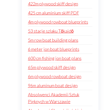
422m plywood skiff design
425 cm aluminium skiff PDF
4m plywood rowboat blueprints
53 stacje szlaku Tōkaidō
5m row boat building plans
6 meter jon boat blueprints
600 cm fishing jon boat plans
65m plywood skiff design
6m plywood rowboat design
96m aluminum boat design
Absolwenci Akademii Sztuk
Pięknych w Warszawie