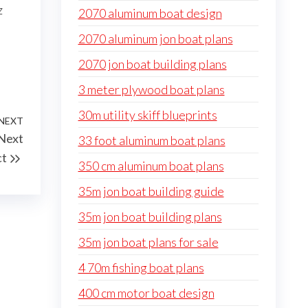
z
2070 aluminum boat design
2070 aluminum jon boat plans
2070 jon boat building plans
3 meter plywood boat plans
30m utility skiff blueprints
NEXT
Next
 Next
33 foot aluminum boat plans
Post
ct
350 cm aluminum boat plans
35m jon boat building guide
35m jon boat building plans
35m jon boat plans for sale
4 70m fishing boat plans
400 cm motor boat design