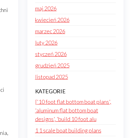
maj 2026
chni
kwiecień 2026
marzec 2026
luty 2026
styczeń 2026
grudzień 2025
listopad 2025
ci
KATEGORIE
['10 foot flat bottom boat plans',
'aluminum flat bottom boat
designs', 'build 10 foot alu
1 1 scale boat building plans
nia,