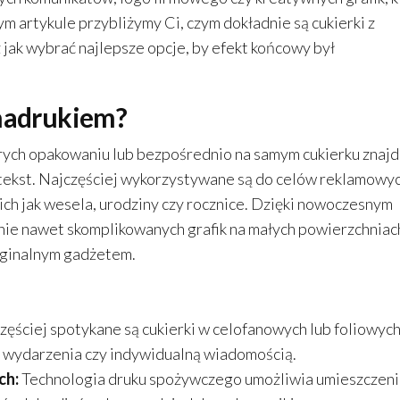
 artykule przybliżymy Ci, czym dokładnie są cukierki z
jak wybrać najlepsze opcje, by efekt końcowy był
 nadrukiem?
órych opakowaniu lub bezpośrednio na samym cukierku znajd
 tekst. Najczęściej wykorzystywane są do celów reklamowyc
ich jak wesela, urodziny czy rocznice. Dzięki nowoczesnym
ie nawet skomplikowanych grafik na małych powierzchniac
ryginalnym gadżetem.
zęściej spotykane są cukierki w celofanowych lub foliowyc
ą wydarzenia czy indywidualną wiadomością.
ch:
Technologia druku spożywczego umożliwia umieszczen