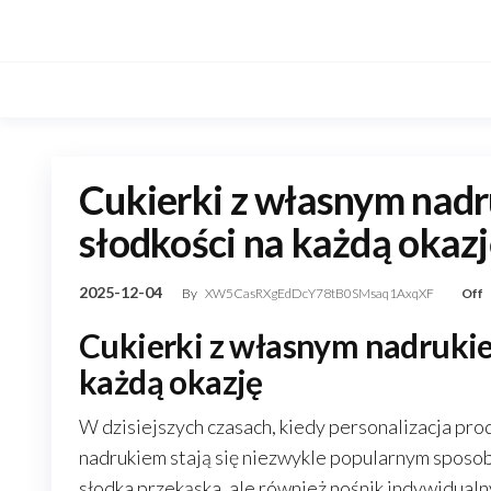
Skip
to
the
content
Cukierki z własnym nad
słodkości na każdą okaz
2025-12-04
By
XW5CasRXgEdDcY78tB0SMsaq1AxqXF
Off
Cukierki z własnym nadrukie
każdą okazję
W dzisiejszych czasach, kiedy personalizacja pro
nadrukiem stają się niezwykle popularnym sposob
słodka przekąska, ale również nośnik indywidual