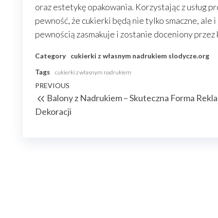
oraz estetykę opakowania. Korzystając z usług pr
pewność, że cukierki będą nie tylko smaczne, ale 
pewnością zasmakuje i zostanie doceniony przez
Category
cukierki z własnym nadrukiem
slodycze.org
Tags
cukierki z własnym nadrukiem
Nawigacja
Previous
PREVIOUS
Balony z Nadrukiem – Skuteczna Forma Rekla
wpisu
Post
Dekoracji