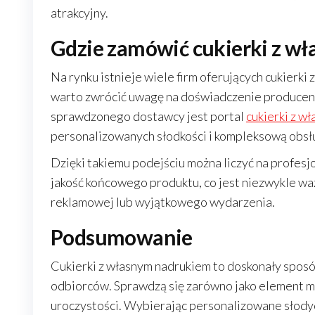
atrakcyjny.
Gdzie zamówić cukierki z w
Na rynku istnieje wiele firm oferujących cukierki
warto zwrócić uwagę na doświadczenie producent
sprawdzonego dostawcy jest portal
cukierki z w
personalizowanych słodkości i kompleksową obs
Dzięki takiemu podejściu można liczyć na profes
jakość końcowego produktu, co jest niezwykle wa
reklamowej lub wyjątkowego wydarzenia.
Podsumowanie
Cukierki z własnym nadrukiem to doskonały sposób
odbiorców. Sprawdzą się zarówno jako element ma
uroczystości. Wybierając personalizowane słodyc