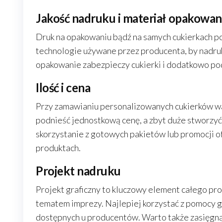
Jakość nadruku i materiał opakowan
Druk na opakowaniu bądź na samych cukierkach po
technologie używane przez producenta, by nadruk 
opakowanie zabezpieczy cukierki i dodatkowo pod
Ilość i cena
Przy zamawianiu personalizowanych cukierków wa
podnieść jednostkową cenę, a zbyt duże stworzy
skorzystanie z gotowych pakietów lub promocji of
produktach.
Projekt nadruku
Projekt graficzny to kluczowy element całego proc
tematem imprezy. Najlepiej korzystać z pomocy gr
dostępnych u producentów. Warto także zasięgnąć o