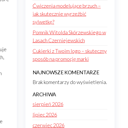
Ćwiczenia modelujące brzuch –
jak skutecznie wyrzeźbić
sylwetkę?
Pomnik Witolda Skórzewskiego w
Lasach Czerniejewskich
uje
Cukierki z Twoim logo – skuteczny
h,
sposób na promocję marki
NAJNOWSZE KOMENTARZE
h
Brak komentarzy do wyświetlenia.
ARCHIWA
sierpień 2026
h
lipiec 2026
ie
czerwiec 2026