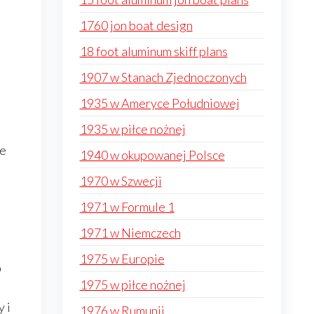
1760 jon boat design
18 foot aluminum skiff plans
1907 w Stanach Zjednoczonych
1935 w Ameryce Południowej
1935 w piłce nożnej
że
1940 w okupowanej Polsce
1970 w Szwecji
1971 w Formule 1
1971 w Niemczech
1975 w Europie
b
1975 w piłce nożnej
 i
1976 w Rumunii