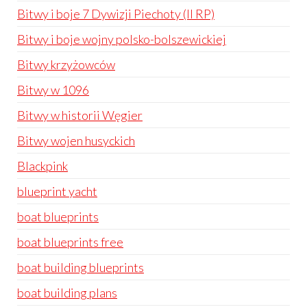
Bitwy i boje 7 Dywizji Piechoty (II RP)
Bitwy i boje wojny polsko-bolszewickiej
Bitwy krzyżowców
Bitwy w 1096
Bitwy w historii Węgier
Bitwy wojen husyckich
Blackpink
blueprint yacht
boat blueprints
boat blueprints free
boat building blueprints
boat building plans