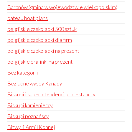
Baranów (gmina w województwie wielkopolskim)
bateau boat plans
belgijskie czekoladki 500 sztuk
belgijskie czekoladki dla firm
belgijskie czekoladki na prezent
belgijskie pralinki na prezent
Bez kategorii
Bezludne wyspy Kanady
Biskupi i superintendenci protestanccy
Biskupi kamienieccy
Biskupi poznańscy
Bitwy 1 Armii Konnej