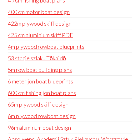
4 70m fishing boat plans
400 cm motor boat design
422m plywood skiff design
425 cm aluminium skiff PDF
4m plywood rowboat blueprints
53 stacje szlaku Tōkaidō
5m row boat building plans
6 meter jon boat blueprints
600 cm fishing jon boat plans
65m plywood skiff design
6m plywood rowboat design
96m aluminum boat design
Absolwenci Akademii Sztuk Pięknych w Warszawie