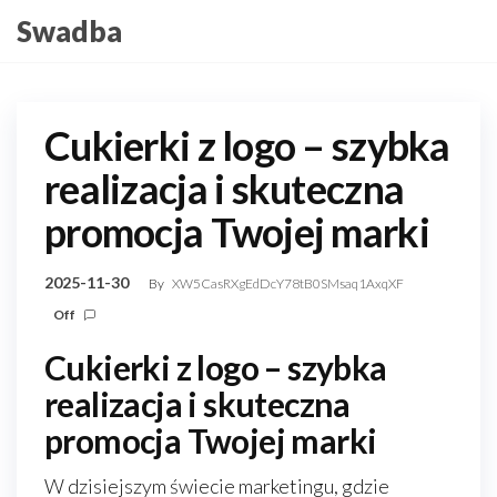
Skip
Swadba
to
the
content
Cukierki z logo – szybka
realizacja i skuteczna
promocja Twojej marki
2025-11-30
By
XW5CasRXgEdDcY78tB0SMsaq1AxqXF
Off
Cukierki z logo – szybka
realizacja i skuteczna
promocja Twojej marki
W dzisiejszym świecie marketingu, gdzie