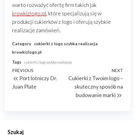
warto rozważyć ofertę firm takich jak
krowkizlogo.pl
, które specjalizują się w
produkcji cukierków z logo i oferują szybkie
realizacje zamówień.
Category
cukierki z logo szybka realizacja
krowkizlogo.pl
Tags
cukierki z logo szybka realizacja
Nawigacja
Previous
PREVIOUS
NEXT
Next
Port lotniczy Dr.
Cukierki z Twoim logo –
wpisu
Post
Post
Juan Plate
skuteczny sposób na
budowanie marki
Szukaj