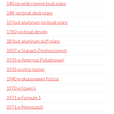
140 cm wide rowing boat plans
14ft jon boat deck plans
15 foot aluminum jon boat plans
1760 jon boat design
18 foot aluminum skiff plans
1907 w Stanach Zjednoczonych
1935 w Ameryce Południowej
1935 w piłce nożnej
1940 w okupowanej Polsce
1970 w Szwecji
1971 w Formule 1
1971 w Niemczech