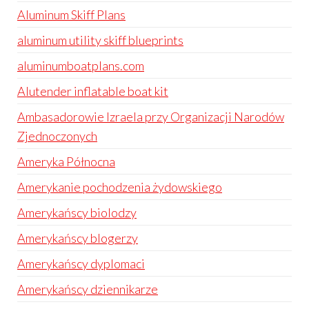
Aluminum Skiff Plans
aluminum utility skiff blueprints
aluminumboatplans.com
Alutender inflatable boat kit
Ambasadorowie Izraela przy Organizacji Narodów
Zjednoczonych
Ameryka Północna
Amerykanie pochodzenia żydowskiego
Amerykańscy biolodzy
Amerykańscy blogerzy
Amerykańscy dyplomaci
Amerykańscy dziennikarze