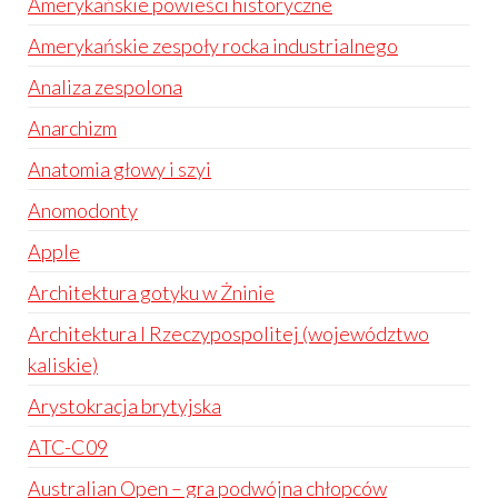
Amerykańskie powieści historyczne
Amerykańskie zespoły rocka industrialnego
Analiza zespolona
Anarchizm
Anatomia głowy i szyi
Anomodonty
Apple
Architektura gotyku w Żninie
Architektura I Rzeczypospolitej (województwo
kaliskie)
Arystokracja brytyjska
ATC-C09
Australian Open – gra podwójna chłopców