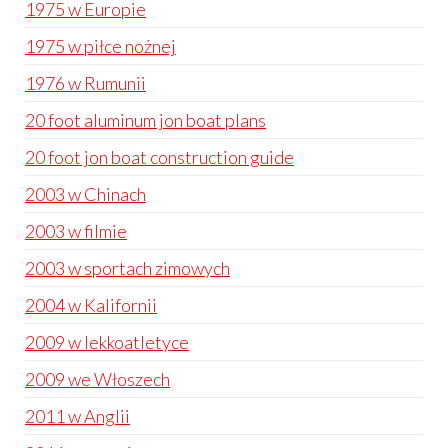
1975 w Europie
1975 w piłce nożnej
1976 w Rumunii
20 foot aluminum jon boat plans
20 foot jon boat construction guide
2003 w Chinach
2003 w filmie
2003 w sportach zimowych
2004 w Kalifornii
2009 w lekkoatletyce
2009 we Włoszech
2011 w Anglii