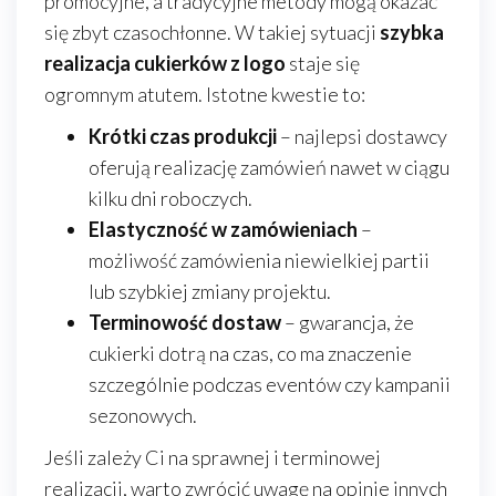
promocyjne, a tradycyjne metody mogą okazać
się zbyt czasochłonne. W takiej sytuacji
szybka
realizacja cukierków z logo
staje się
ogromnym atutem. Istotne kwestie to:
Krótki czas produkcji
– najlepsi dostawcy
oferują realizację zamówień nawet w ciągu
kilku dni roboczych.
Elastyczność w zamówieniach
–
możliwość zamówienia niewielkiej partii
lub szybkiej zmiany projektu.
Terminowość dostaw
– gwarancja, że
cukierki dotrą na czas, co ma znaczenie
szczególnie podczas eventów czy kampanii
sezonowych.
Jeśli zależy Ci na sprawnej i terminowej
realizacji, warto zwrócić uwagę na opinie innych