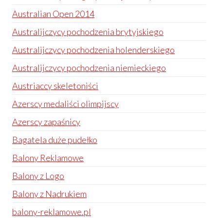
Australian Open 2014
Australijczycy pochodzenia brytyjskiego
Australijczycy pochodzenia holenderskiego
Australijczycy pochodzenia niemieckiego
Austriaccy skeletoniści
Azerscy medaliści olimpijscy
Azerscy zapaśnicy
Bagatela duże pudełko
Balony Reklamowe
Balony z Logo
Balony z Nadrukiem
balony-reklamowe.pl