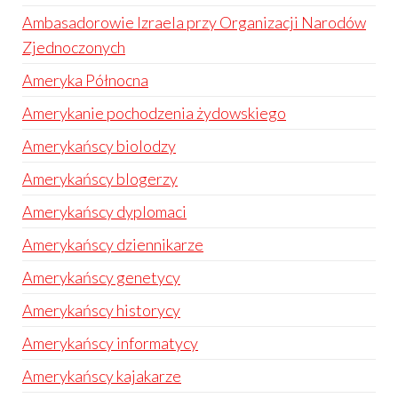
Ambasadorowie Izraela przy Organizacji Narodów
Zjednoczonych
Ameryka Północna
Amerykanie pochodzenia żydowskiego
Amerykańscy biolodzy
Amerykańscy blogerzy
Amerykańscy dyplomaci
Amerykańscy dziennikarze
Amerykańscy genetycy
Amerykańscy historycy
Amerykańscy informatycy
Amerykańscy kajakarze