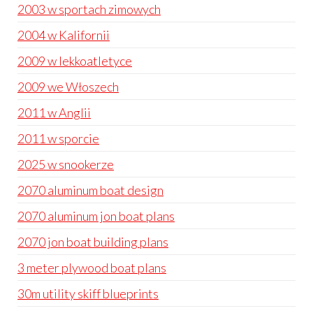
2003 w sportach zimowych
2004 w Kalifornii
2009 w lekkoatletyce
2009 we Włoszech
2011 w Anglii
2011 w sporcie
2025 w snookerze
2070 aluminum boat design
2070 aluminum jon boat plans
2070 jon boat building plans
3 meter plywood boat plans
30m utility skiff blueprints