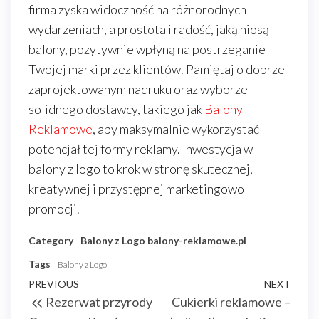
firma zyska widoczność na różnorodnych
wydarzeniach, a prostota i radość, jaką niosą
balony, pozytywnie wpłyną na postrzeganie
Twojej marki przez klientów. Pamiętaj o dobrze
zaprojektowanym nadruku oraz wyborze
solidnego dostawcy, takiego jak
Balony
Reklamowe
, aby maksymalnie wykorzystać
potencjał tej formy reklamy. Inwestycja w
balony z logo to krok w stronę skutecznej,
kreatywnej i przystępnej marketingowo
promocji.
Category
Balony z Logo
balony-reklamowe.pl
Tags
Balony z Logo
Nawigacja
Previous
PREVIOUS
NEXT
Next
Rezerwat przyrody
Cukierki reklamowe –
wpisu
Post
Post