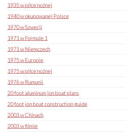
1935 w piłce nożnej
1940 w okupowanej Polsce
1970 w Szwecji
1971 w Formule 1
1971 w Niemczech
1975 w Europie
1975 w piłce nożnej
1976 w Rumunii
20 foot aluminum jon boat plans
20 foot jon boat construction guide
2003 w Chinach
2003 w filmie