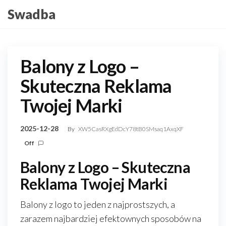
Skip
Swadba
to
the
content
Balony z Logo –
Skuteczna Reklama
Twojej Marki
2025-12-28
By
XW5CasRXgEdDcY78tB0SMsaq1AxqXF
Off
Balony z Logo – Skuteczna
Reklama Twojej Marki
Balony z logo to jeden z najprostszych, a
zarazem najbardziej efektownych sposobów na