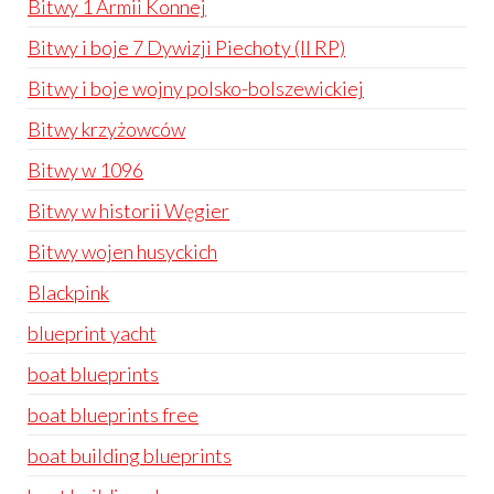
Bitwy 1 Armii Konnej
Bitwy i boje 7 Dywizji Piechoty (II RP)
Bitwy i boje wojny polsko-bolszewickiej
Bitwy krzyżowców
Bitwy w 1096
Bitwy w historii Węgier
Bitwy wojen husyckich
Blackpink
blueprint yacht
boat blueprints
boat blueprints free
boat building blueprints