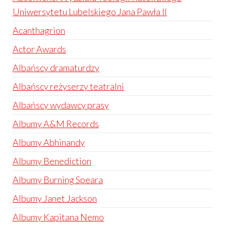
Uniwersytetu Lubelskiego Jana Pawła II
Acanthagrion
Actor Awards
Albańscy dramaturdzy
Albańscy reżyserzy teatralni
Albańscy wydawcy prasy
Albumy A&M Records
Albumy Abhinandy
Albumy Benediction
Albumy Burning Speara
Albumy Janet Jackson
Albumy Kapitana Nemo