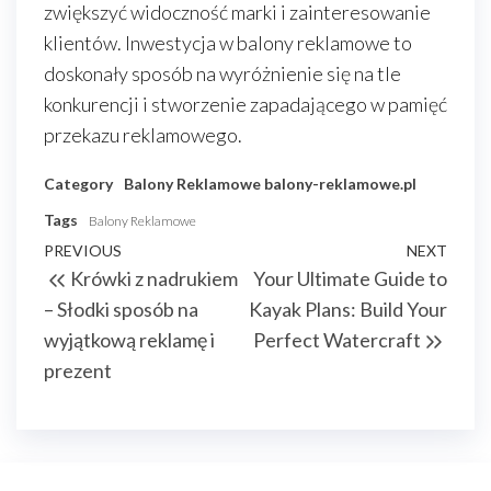
zwiększyć widoczność marki i zainteresowanie
klientów. Inwestycja w balony reklamowe to
doskonały sposób na wyróżnienie się na tle
konkurencji i stworzenie zapadającego w pamięć
przekazu reklamowego.
Category
Balony Reklamowe
balony-reklamowe.pl
Tags
Balony Reklamowe
Nawigacja
Previous
PREVIOUS
NEXT
Next
Krówki z nadrukiem
Your Ultimate Guide to
wpisu
Post
Post
– Słodki sposób na
Kayak Plans: Build Your
wyjątkową reklamę i
Perfect Watercraft
prezent