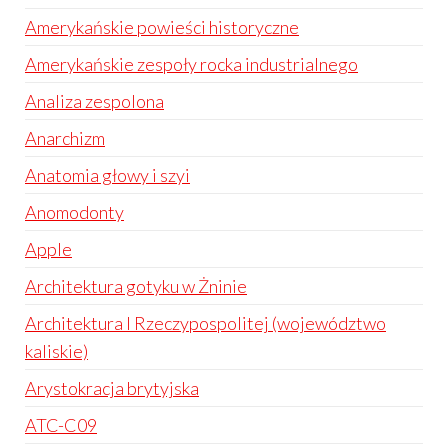
Amerykańskie powieści historyczne
Amerykańskie zespoły rocka industrialnego
Analiza zespolona
Anarchizm
Anatomia głowy i szyi
Anomodonty
Apple
Architektura gotyku w Żninie
Architektura I Rzeczypospolitej (województwo
kaliskie)
Arystokracja brytyjska
ATC-C09