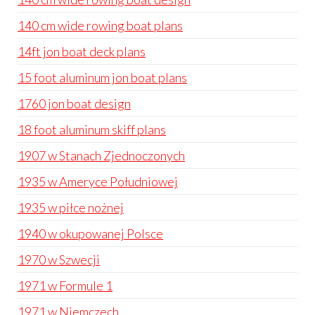
140 cm wide rowing boat plans
14ft jon boat deck plans
15 foot aluminum jon boat plans
1760 jon boat design
18 foot aluminum skiff plans
1907 w Stanach Zjednoczonych
1935 w Ameryce Południowej
1935 w piłce nożnej
1940 w okupowanej Polsce
1970 w Szwecji
1971 w Formule 1
1971 w Niemczech