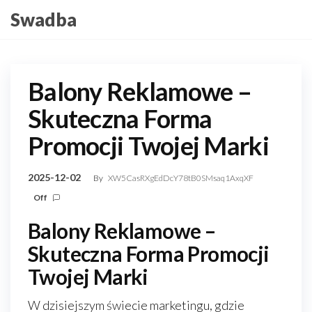
Skip
Swadba
to
the
content
Balony Reklamowe –
Skuteczna Forma
Promocji Twojej Marki
2025-12-02
By
XW5CasRXgEdDcY78tB0SMsaq1AxqXF
Off
Balony Reklamowe –
Skuteczna Forma Promocji
Twojej Marki
W dzisiejszym świecie marketingu, gdzie