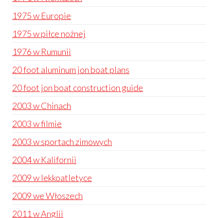
1975 w Europie
1975 w piłce nożnej
1976 w Rumunii
20 foot aluminum jon boat plans
20 foot jon boat construction guide
2003 w Chinach
2003 w filmie
2003 w sportach zimowych
2004 w Kalifornii
2009 w lekkoatletyce
2009 we Włoszech
2011 w Anglii