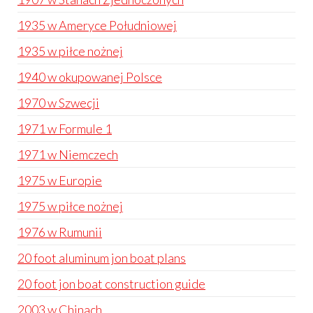
1935 w Ameryce Południowej
1935 w piłce nożnej
1940 w okupowanej Polsce
1970 w Szwecji
1971 w Formule 1
1971 w Niemczech
1975 w Europie
1975 w piłce nożnej
1976 w Rumunii
20 foot aluminum jon boat plans
20 foot jon boat construction guide
2003 w Chinach