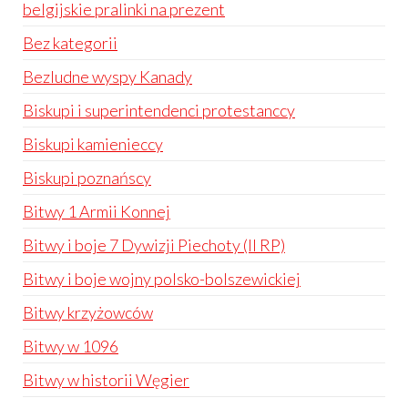
belgijskie pralinki na prezent
Bez kategorii
Bezludne wyspy Kanady
Biskupi i superintendenci protestanccy
Biskupi kamienieccy
Biskupi poznańscy
Bitwy 1 Armii Konnej
Bitwy i boje 7 Dywizji Piechoty (II RP)
Bitwy i boje wojny polsko-bolszewickiej
Bitwy krzyżowców
Bitwy w 1096
Bitwy w historii Węgier