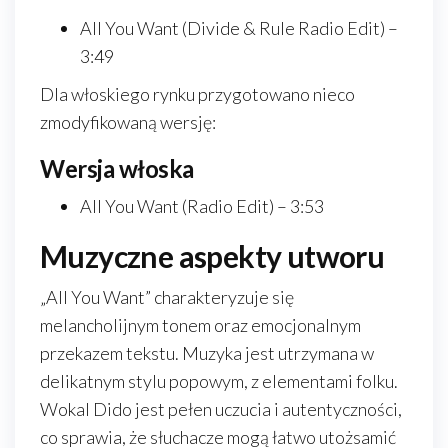
All You Want (Divide & Rule Radio Edit) –
3:49
Dla włoskiego rynku przygotowano nieco
zmodyfikowaną wersję:
Wersja włoska
All You Want (Radio Edit) – 3:53
Muzyczne aspekty utworu
„All You Want” charakteryzuje się
melancholijnym tonem oraz emocjonalnym
przekazem tekstu. Muzyka jest utrzymana w
delikatnym stylu popowym, z elementami folku.
Wokal Dido jest pełen uczucia i autentyczności,
co sprawia, że słuchacze mogą łatwo utożsamić