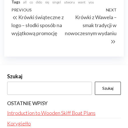
Tags
all
co
dido
się
singel
utworu
want
you
Nawigacja
Previous
PREVIOUS
NEXT
Next
Krówki świąteczne z
Krówki z Wawela –
wpisu
Post
Post
logo – słodki sposób na
smak tradycji w
wyjątkową promocję
nowoczesnym wydaniu
Szukaj
Szukaj
OSTATNIE WPISY
Introduction to Wooden Skiff Boat Plans
Korygiełło