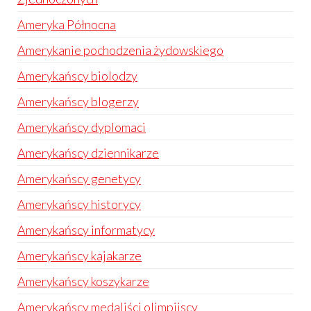
Ameryka Północna
Amerykanie pochodzenia żydowskiego
Amerykańscy biolodzy
Amerykańscy blogerzy
Amerykańscy dyplomaci
Amerykańscy dziennikarze
Amerykańscy genetycy
Amerykańscy historycy
Amerykańscy informatycy
Amerykańscy kajakarze
Amerykańscy koszykarze
Amerykańscy medaliści olimpijscy