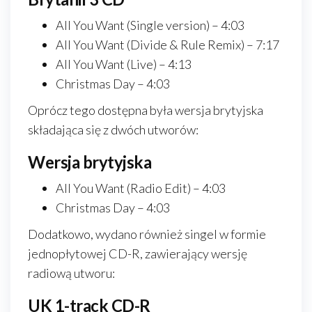
All You Want (Single version) – 4:03
All You Want (Divide & Rule Remix) – 7:17
All You Want (Live) – 4:13
Christmas Day – 4:03
Oprócz tego dostępna była wersja brytyjska
składająca się z dwóch utworów:
Wersja brytyjska
All You Want (Radio Edit) – 4:03
Christmas Day – 4:03
Dodatkowo, wydano również singel w formie
jednopłytowej CD-R, zawierający wersję
radiową utworu:
UK 1-track CD-R