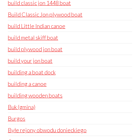
build classic jon 1448 boat
Build Classic Jon plywood boat
build Little Indian canoe
build metal skiff boat
build plywood jon boat
build your jon boat
building a boat dock
building a canoe
building wooden boats
Buk (gmina)
Burgos
Byłe rejony obwodu donieckiego