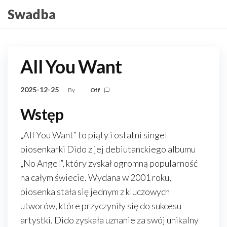
Skip
Swadba
to
the
content
All You Want
2025-12-25
By
Off
Wstęp
„All You Want” to piąty i ostatni singel
piosenkarki Dido z jej debiutanckiego albumu
„No Angel”, który zyskał ogromną popularność
na całym świecie. Wydana w 2001 roku,
piosenka stała się jednym z kluczowych
utworów, które przyczyniły się do sukcesu
artystki. Dido zyskała uznanie za swój unikalny